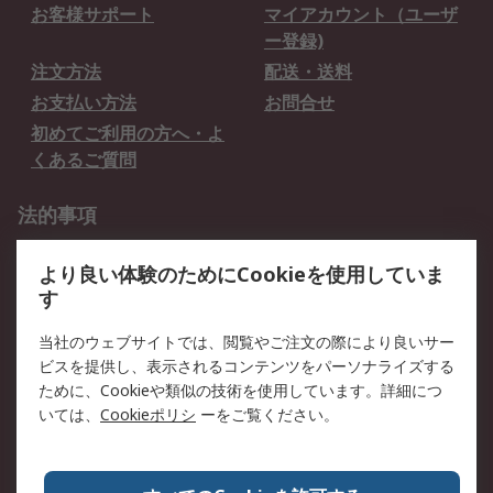
お客様サポート
マイアカウント（ユーザ
ー登録)
注文方法
配送・送料
お支払い方法
お問合せ
初めてご利用の方へ・よ
くあるご質問
法的事項
プライバシーポリシー
ご利用規約
より良い体験のためにCookieを使用していま
クッキーポリシー
す
RSについて
当社のウェブサイトでは、閲覧やご注文の際により良いサー
ビスを提供し、表示されるコンテンツをパーソナライズする
会社概要
採用情報
ために、Cookieや類似の技術を使用しています。詳細につ
プレスリリース＆お知ら
コーポレートサイト
いては、
Cookieポリシ
ーをご覧ください。
せ
全世界のRS
RSの歴史