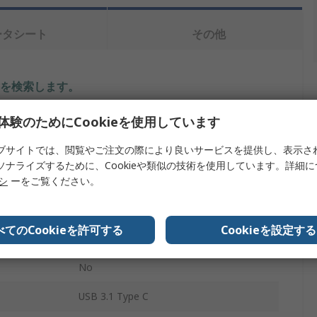
ータシート
その他
を検索します。
体験のためにCookieを使用しています
内容
ブサイトでは、閲覧やご注文の際により良いサービスを提供し、表示さ
Trendnet
ソナライズするために、Cookieや類似の技術を使用しています。詳細
USBネットワークアダプタ
リシ
ーをご覧ください。
プ
2.5Gbps
べてのCookieを許可する
Cookieを設定する
16.9cm
No
USB 3.1 Type C