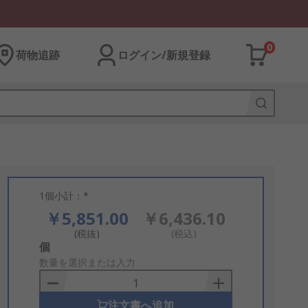
0
荷物追跡
ログイン/新規登録
1個小計：*
￥5,851.00
￥6,436.10
(税抜)
(税込)
Add
個
to
数量を選択または入力
Basket
注文書へ追加