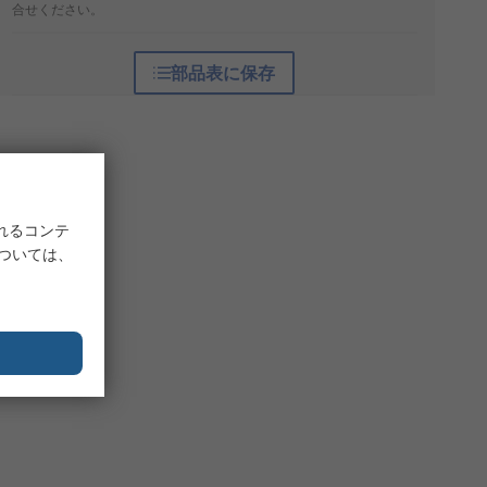
合せください。
部品表に保存
れるコンテ
については、