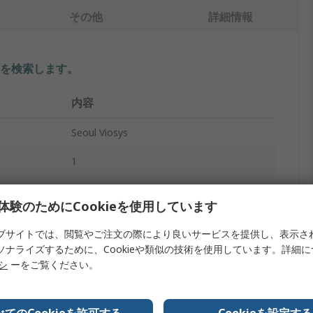
その他
詳細情報
を検索します。
内容
Seoul Viosys
1
UV LED
体験のためにCookieを使用しています
UV LED
ブサイトでは、閲覧やご注文の際により良いサービスを提供し、表示さ
395nm
ソナライズするために、Cookieや類似の技術を使用しています。詳細
リシ
ーをご覧ください。
2.1W
エンボステープ及びリール
べてのCookieを許可する
Cookieを設定する