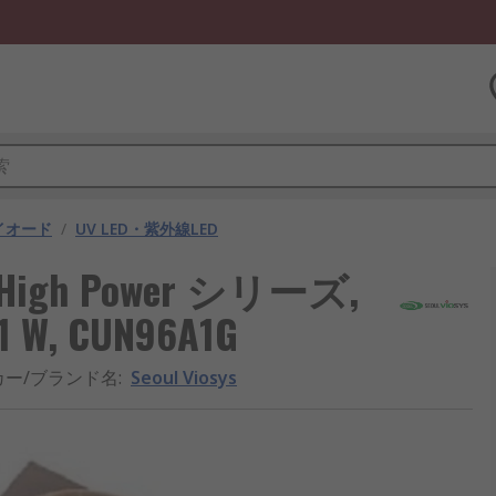
ダイオード
/
UV LED・紫外線LED
Z5 High Power シリーズ,
W, CUN96A1G
カー/ブランド名
:
Seoul Viosys