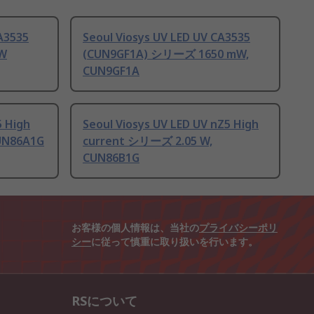
A3535
Seoul Viosys UV LED UV CA3535
 W
(CUN9GF1A) シリーズ 1650 mW,
CUN9GF1A
5 High
Seoul Viosys UV LED UV nZ5 High
UN86A1G
current シリーズ 2.05 W,
CUN86B1G
お客様の個人情報は、当社の
プライバシーポリ
シー
に従って慎重に取り扱いを行います。
RSについて