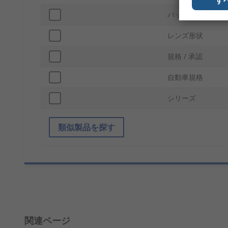
パッケージ型式
レンズ形状
規格 / 承認
自動車規格
シリーズ
類似製品を探す
関連ページ