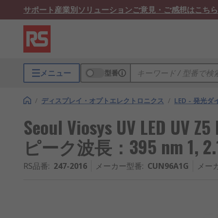
サポート
産業別ソリューション
ご意見・ご感想はこちら
メニュー
型番
/
ディスプレイ・オプトエレクトロニクス
/
LED - 発光
Seoul Viosys UV LED UV 
ピーク波長：395 nm 1, 2.1 
RS品番
:
247-2016
メーカー型番
:
CUN96A1G
メー