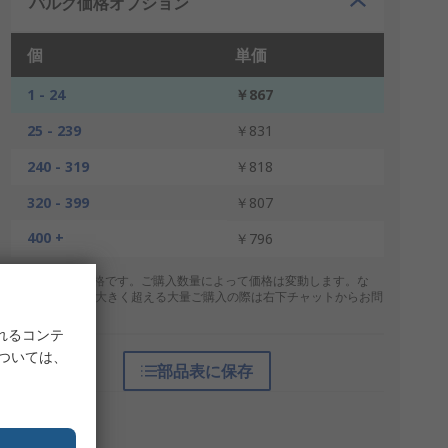
バルク価格オプション
個
単価
1 - 24
￥867
25 - 239
￥831
240 - 319
￥818
320 - 399
￥807
400 +
￥796
* 表示は参考価格です。ご購入数量によって価格は変動します。な
お、上記数量を大きく超える大量ご購入の際は右下チャットからお問
合せください。
れるコンテ
については、
部品表に保存
梱包形態
個包装