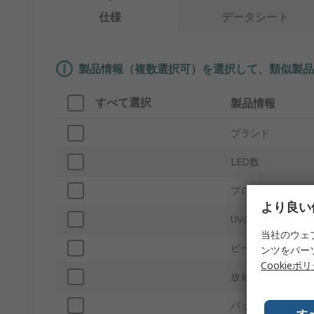
仕様
データシート
製品情報（複数選択可）を選択して、類似製品
すべて選択
製品情報
ブランド
LED数
プロダクトタイプ
より良い
UVの種類
当社のウェ
ピーク波長
ンツをパー
Cookieポ
放射束
パッキング
す