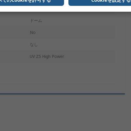
3535
ドーム
No
なし
UV Z5 High Power