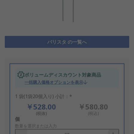
バリスタ の一覧へ
ボリュームディスカウント対象商品
一括購入価格オプションを表示
1 袋(1袋20個入り) 小計：*
￥528.00
￥580.80
(税抜)
(税込)
Add
個
to
数量を選択または入力
Basket