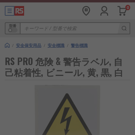
0
型番
/
安全保安用品
/
安全標識
/
警告標識
RS PRO 危険 & 警告ラベル, 自
己粘着性, ビニール, 黄, 黒, 白