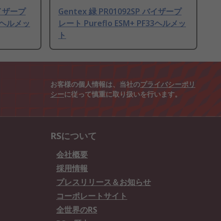
バイザープ
Gentex 緑 PR01092SP バイザープ
33ヘルメッ
レート Pureflo ESM+ PF33ヘルメッ
ト
お客様の個人情報は、当社の
プライバシーポリ
シー
に従って慎重に取り扱いを行います。
RSについて
会社概要
採用情報
プレスリリース＆お知らせ
コーポレートサイト
全世界のRS