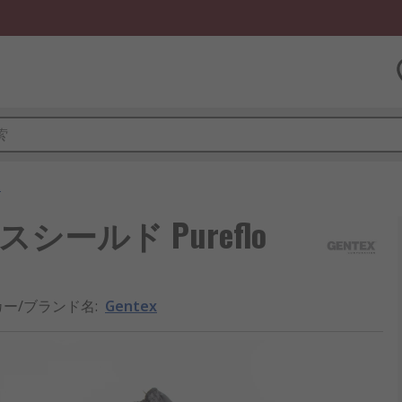
リ
ェイスシールド Pureflo
カー/ブランド名
:
Gentex