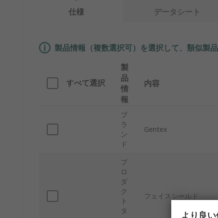
仕様
データシート
製品情報（複数選択可）を選択して、類似製品
製
品
すべて選択
内容
情
報
ブ
ラ
Gentex
ン
ド
プ
ロ
ダ
ク
フェイスシールド
ト
タ
より良い