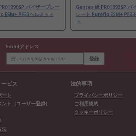
 PR01090SP バイザープレー
Gentex 緑 PR01093SP 
flo ESM+ PF33ヘルメット
レート Pureflo ESM+ PF
ト
Emailアドレス
登録
サービス
法的事項
ポート
プライバシーポリシー
ウント（ユーザー登録)
ご利用規約
クッキーポリシー
料
方法