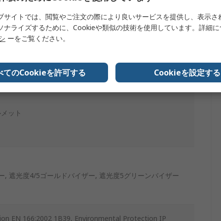
ブサイトでは、閲覧やご注文の際により良いサービスを提供し、表示さ
ソナライズするために、Cookieや類似の技術を使用しています。詳細
リシ
ーをご覧ください。
べてのCookieを許可する
Cookieを設定する
ヘルメット
, 遮光度4/5ゴールドバイザー, 遮光度5グリーンバイザー
ion EN 166:2002 1B39, Environmental Protection IP