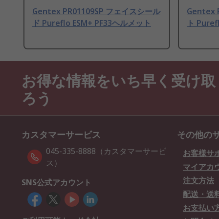
Gentex PR01109SP フェイスシール
Gentex
ド Pureflo ESM+ PF33ヘルメット
ト Pure
お得な情報をいち早く受け取
ろう
カスタマーサービス
その他の
045-335-8888（カスタマーサービ
お客様サ
ス）
マイアカ
注文方法
SNS公式アカウント
配送・送
お支払い