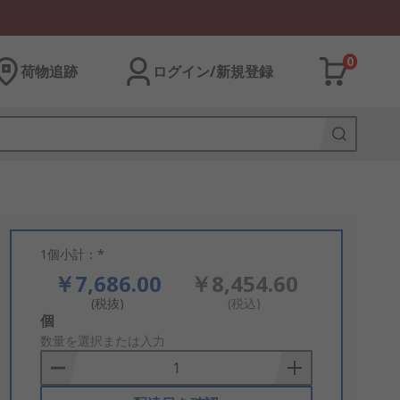
0
荷物追跡
ログイン/新規登録
1個小計：*
￥7,686.00
￥8,454.60
(税抜)
(税込)
Add
個
to
数量を選択または入力
Basket