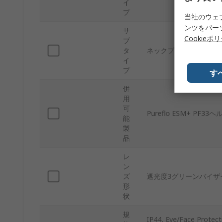
イ
プ
当社のウェ
ンツをパー
サ
Cookieポ
ブ
タ
ネックプロテクタ
イ
プ
す
併
用
可
Pureflo ESM+ PF33
能
製
品
レ
ン
ズ
遮光度3グリーンバイザー
形
状
規
IP44, Eye/Face Protect