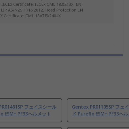
, IECEx Certificate: IECEx CML 18.0213X, EN
H3P AS/NZS 1716:2012, Head Protection EN
X Certificate: CML 18ATEX2404X
 PR01461SP フェイスシール
Gentex PR01105SP フ
flo ESM+ PF33ヘルメット
ド Pureflo ESM+ PF33