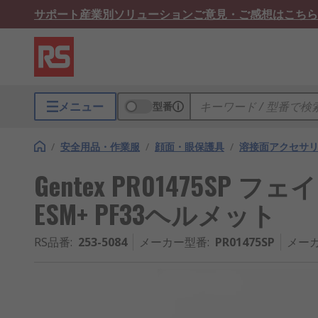
サポート
産業別ソリューション
ご意見・ご感想はこちら
メニュー
型番
/
安全用品・作業服
/
顔面・眼保護具
/
溶接面アクセサ
Gentex PR01475SP フ
ESM+ PF33ヘルメット
RS品番
:
253-5084
メーカー型番
:
PR01475SP
メー