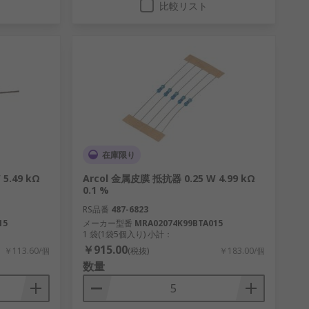
比較リスト
在庫限り
5.49 kΩ
Arcol 金属皮膜 抵抗器 0.25 W 4.99 kΩ
0.1 %
RS品番
487-6823
15
メーカー型番
MRA02074K99BTA015
1 袋(1袋5個入り) 小計：
￥915.00
￥113.60/個
(税抜)
￥183.00/個
数量