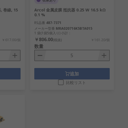
在庫あり
 巻線, 15
Arcol 金属皮膜 抵抗器 0.25 W 16.5 kΩ
0.1 %
RS品番
487-7371
メーカー型番
MRA020716K5BTA015
1 袋(1袋5個入り) 小計：
￥806.00
￥617.00/個
(税抜)
￥161.20/個
数量
追加
比較リスト