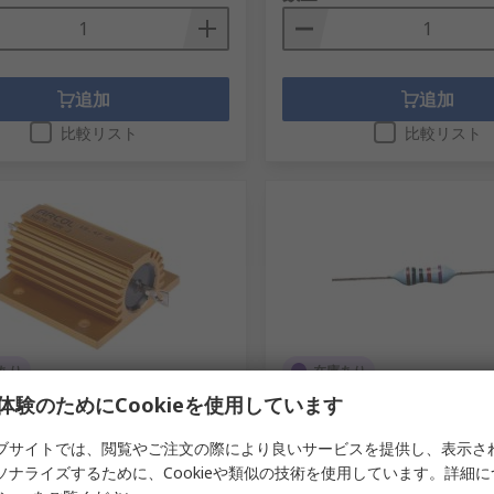
追加
追加
比較リスト
比較リスト
あり
在庫あり
体験のためにCookieを使用しています
 シャーシ取り付け抵抗器, 巻線, 75
Arcol 金属皮膜 抵抗器 0.25 W 
, ±5 %
%
ブサイトでは、閲覧やご注文の際により良いサービスを提供し、表示さ
9-1093
RS品番
487-5842
ソナライズするために、Cookieや類似の技術を使用しています。詳細
型番
HS75 33R J
メーカー型番
MRA0207604RBTA0