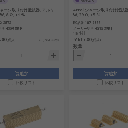
あり
在庫あり
l シャーシ取り付け抵抗器, アルミニ
Arcol シャーシ取り付け抵抗器,
W, 8 Ω, ±1 %
W, 39 Ω, ±5 %
2-3573
RS品番
107-3677
型番
HS50 8R F
メーカー型番
HS15 39R J
1個小計：
.00
￥617.00
(税抜)
￥1,284.00/個
(税抜)
数量
追加
追加
比較リスト
比較リスト