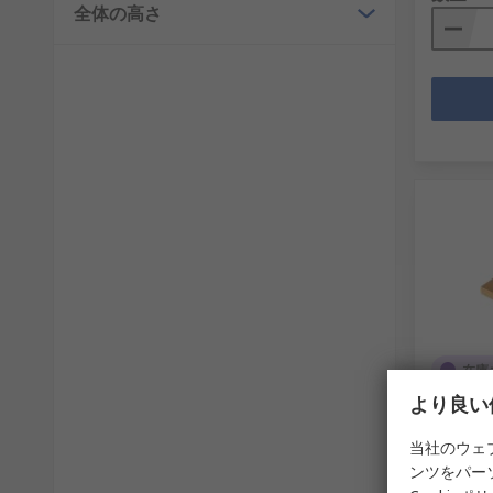
全体の高さ
在庫
より良い
Arcol
W, 33 Ω
当社のウェ
RS品番
30
ンツをパー
メーカー