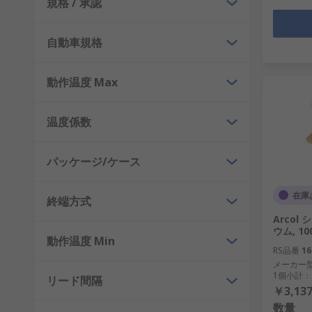
規格 / 承認
自動車規格
動作温度 Max
温度係数
パッケージ/ケース
在庫
終端方式
Arco
ウム, 100
動作温度 Min
RS品番
16
メーカー
1個小計：
リード間隔
￥3,137
数量