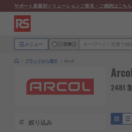
サポート
産業別ソリューション
ご意見・ご感想はこちら
メニュー
型番
/
ブランドから探す
/
Arcol
Arco
248
絞り込み