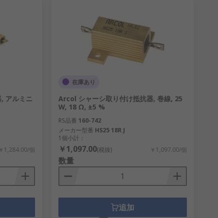
在庫あり
, アルミニ
Arcol シャーシ取り付け抵抗器, 巻線, 25
W, 18 Ω, ±5 %
RS品番
160-742
メーカー型番
HS25 18R J
1個小計：
￥1,097.00
￥1,284.00/個
(税抜)
￥1,097.00/個
数量
追加