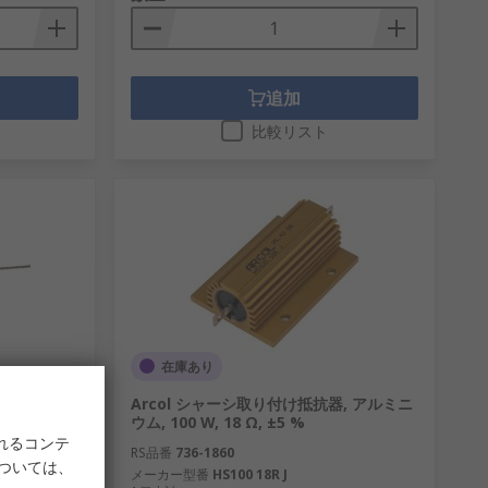
追加
比較リスト
在庫あり
604 Ω 0.1
Arcol シャーシ取り付け抵抗器, アルミニ
ウム, 100 W, 18 Ω, ±5 %
れるコンテ
RS品番
736-1860
については、
15
メーカー型番
HS100 18R J