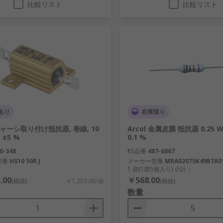
比較リスト
比較リスト
あり
在庫限り
 シャーシ取り付け抵抗器, 巻線, 10
Arcol 金属皮膜 抵抗器 0.25 W 
, ±5 %
0.1 %
0-348
RS品番
487-6867
型番
HS10 50R J
メーカー型番
MRA02075K49BTA0
1 袋(1袋5個入り) 小計：
.00
￥568.00
(税抜)
￥1,253.00/個
(税抜)
数量