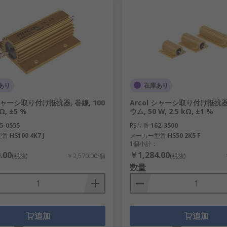
あり
在庫あり
 シャーシ取り付け抵抗器, 巻線, 100
Arcol シャーシ取り付け抵抗器
kΩ, ±5 %
ウム, 50 W, 2.5 kΩ, ±1 %
5-0555
RS品番
162-3500
型番
HS100 4K7 J
メーカー型番
HS50 2K5 F
1個小計：
.00
￥1,284.00
(税抜)
￥2,570.00/個
(税抜)
数量
追加
追加