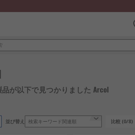
l
1 製品が以下で見つかりました Arcol
並び替え
検索キーワード関連順
比較 (0/8)