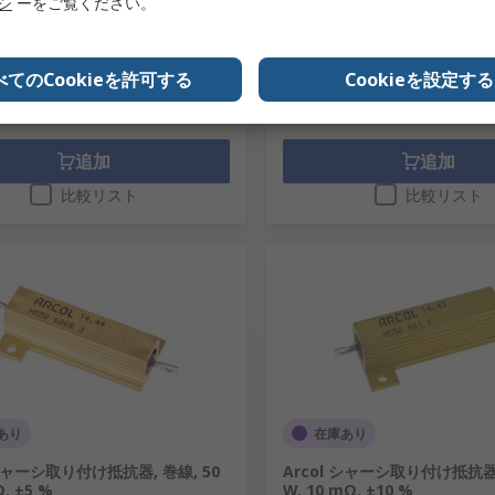
リシ
ーをご覧ください。
1 袋(1袋5個入り) 小計：
.00
￥592.00
(税抜)
￥2,309.00/個
(税抜)
数量
べてのCookieを許可する
Cookieを設定する
追加
追加
比較リスト
比較リスト
あり
在庫あり
 シャーシ取り付け抵抗器, 巻線, 50
Arcol シャーシ取り付け抵抗器,
Ω, ±5 %
W, 10 mΩ, ±10 %