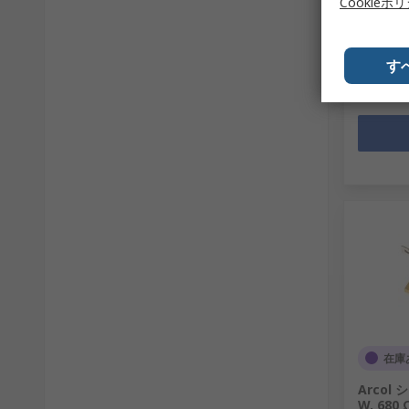
Cookieポ
1個小計：
￥2,309
数量
す
在庫
Arcol
W, 680 