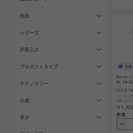
抵抗
シリーズ
許容入力
プロダクトタイプ
在庫
Arcol
W, 50 Ω
テクノロジー
RS品番
16
メーカー
公差
1個小計：
￥1,253
数量
長さ