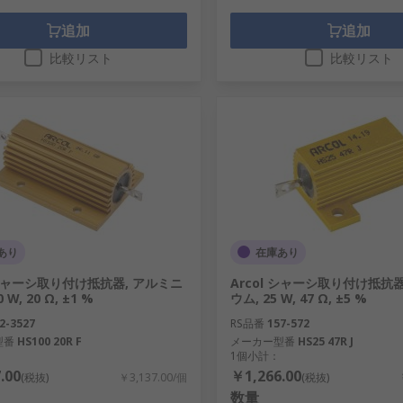
追加
追加
比較リスト
比較リスト
あり
在庫あり
l シャーシ取り付け抵抗器, アルミニ
Arcol シャーシ取り付け抵抗器
 W, 20 Ω, ±1 %
ウム, 25 W, 47 Ω, ±5 %
2-3527
RS品番
157-572
型番
HS100 20R F
メーカー型番
HS25 47R J
1個小計：
.00
￥1,266.00
(税抜)
￥3,137.00/個
(税抜)
数量