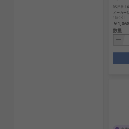
RS品番
16
メーカー
1個小計：
￥1,068
数量