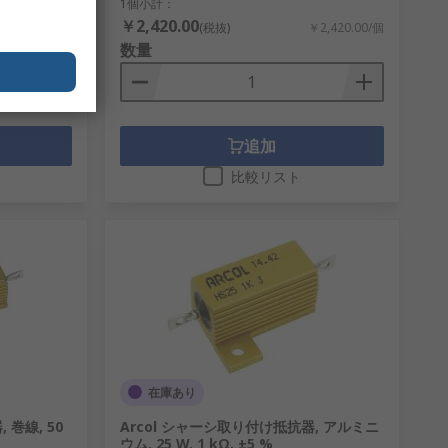
1個小計：
￥2,420.00
￥118.40/個
(税抜)
￥2,420.00/個
数量
追加
比較リスト
在庫あり
 巻線, 50
Arcol シャーシ取り付け抵抗器, アルミニ
ウム, 25 W, 1 kΩ, ±5 %