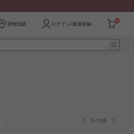
0
荷物追跡
ログイン/新規登録
リセット
5
/
125