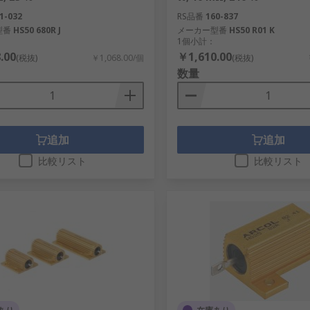
1-032
RS品番
160-837
型番
HS50 680R J
メーカー型番
HS50 R01 K
1個小計：
.00
￥1,610.00
(税抜)
￥1,068.00/個
(税抜)
数量
追加
追加
比較リスト
比較リスト