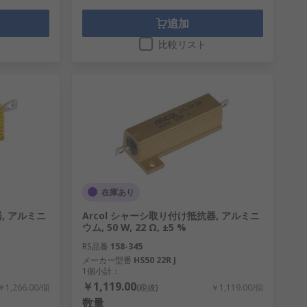
追加
比較リスト
在庫あり
, アルミニ
Arcol シャーシ取り付け抵抗器, アルミニ
ウム, 50 W, 22 Ω, ±5 %
RS品番
158-345
メーカー型番
HS50 22R J
1個小計：
￥1,119.00
￥1,266.00/個
(税抜)
￥1,119.00/個
数量