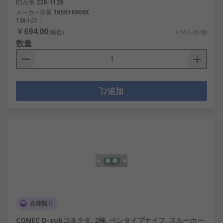
RS品番
228-1128
メーカー型番
165X16909X
1個小計：
￥694.00
(税抜)
￥694.00/個
数量
追加
在庫限り
CONEC D-subコネクタ, 2極, ペンタイプナイフ, スルーホー