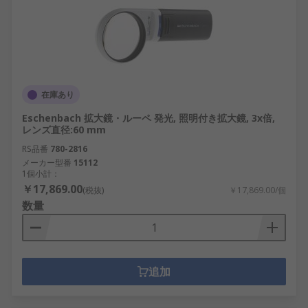
在庫あり
Eschenbach 拡大鏡・ルーペ 発光, 照明付き拡大鏡, 3x倍,
レンズ直径:60 mm
RS品番
780-2816
メーカー型番
15112
1個小計：
￥17,869.00
(税抜)
￥17,869.00/個
数量
追加