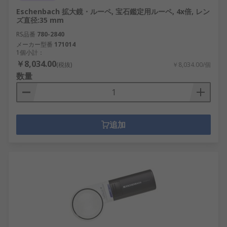
Eschenbach 拡大鏡・ルーペ, 宝石鑑定用ルーペ, 4x倍, レン
ズ直径:35 mm
RS品番
780-2840
メーカー型番
171014
1個小計：
￥8,034.00
(税抜)
￥8,034.00/個
数量
追加