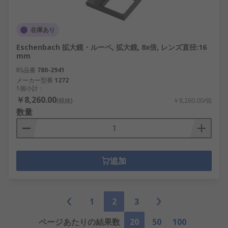
在庫あり
Eschenbach 拡大鏡・ルーペ, 拡大鏡, 8x倍, レンズ直径:16
mm
RS品番
780-2941
メーカー型番
1272
1個小計：
￥8,260.00
(税抜)
￥8,260.00/個
数量
追加
1
2
3
ページあたりの結果数
20
50
100