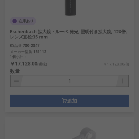
在庫あり
Eschenbach 拡大鏡・ルーペ 発光, 照明付き拡大鏡, 12X倍,
レンズ直径:35 mm
RS品番
780-2847
メーカー型番
151112
1個小計：
￥17,128.00
(税抜)
￥17,128.00/個
数量
追加