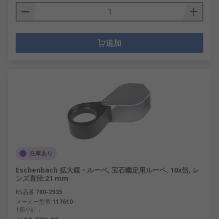
追加
在庫あり
Eschenbach 拡大鏡・ルーペ, 宝石鑑定用ルーペ, 10x倍, レ
ンズ直径:21 mm
RS品番
780-2935
メーカー型番
117610
1個小計：