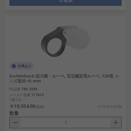
追加
在庫あり
Eschenbach 拡大鏡・ルーペ, 宝石鑑定用ルーペ, 12X倍, レ
ンズ直径:15 mm
RS品番
780-2939
メーカー型番
117612
1個小計：
￥19,054.00
(税抜)
￥19,054.00/個
数量