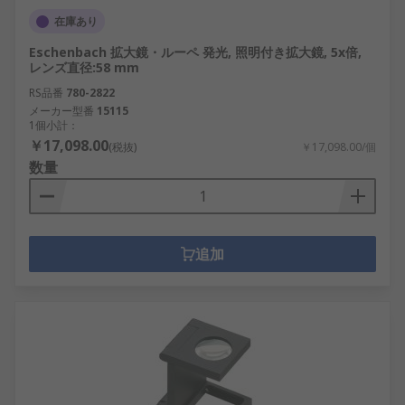
在庫あり
Eschenbach 拡大鏡・ルーペ 発光, 照明付き拡大鏡, 5x倍,
レンズ直径:58 mm
RS品番
780-2822
メーカー型番
15115
1個小計：
￥17,098.00
(税抜)
￥17,098.00/個
数量
追加