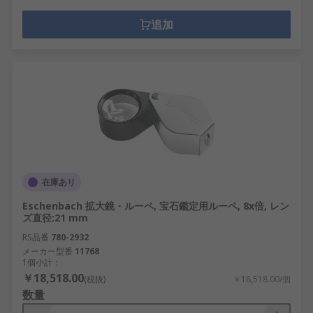
追加
在庫あり
Eschenbach 拡大鏡・ルーペ, 宝石鑑定用ルーペ, 8x倍, レン
ズ直径:21 mm
RS品番
780-2932
メーカー型番
11768
1個小計：
￥18,518.00
(税抜)
￥18,518.00/個
数量