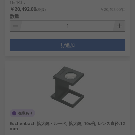
1個小計：
￥20,492.00
(税抜)
￥20,492.00/個
数量
追加
在庫あり
Eschenbach 拡大鏡・ルーペ, 拡大鏡, 10x倍, レンズ直径:12
mm