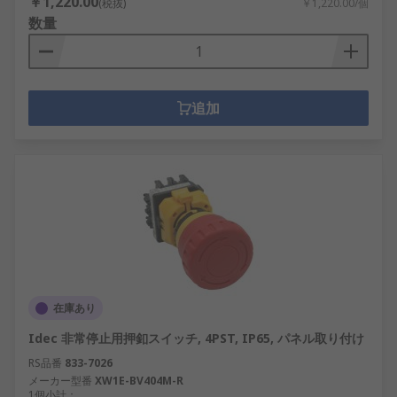
￥1,220.00
(税抜)
￥1,220.00/個
数量
追加
在庫あり
Idec 非常停止用押釦スイッチ, 4PST, IP65, パネル取り付け
RS品番
833-7026
メーカー型番
XW1E-BV404M-R
1個小計：