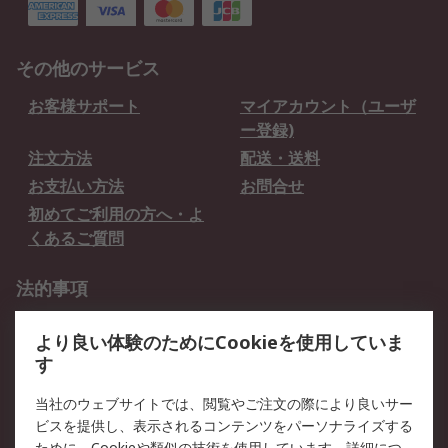
その他のサービス
お客様サポート
マイアカウント（ユーザ
ー登録)
注文方法
配送・送料
お支払い方法
お問合せ
初めてご利用の方へ・よ
くあるご質問
法的事項
プライバシーポリシー
ご利用規約
より良い体験のためにCookieを使用していま
クッキーポリシー
す
RSについて
当社のウェブサイトでは、閲覧やご注文の際により良いサー
ビスを提供し、表示されるコンテンツをパーソナライズする
会社概要
採用情報
ために、Cookieや類似の技術を使用しています。詳細につ