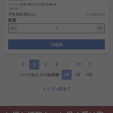
メーカー型番
XW1E-LV411Q4M-R
1個小計：
￥8,668.00
(税抜)
￥8,668.00/個
数量
追加
1
2
3
37
ページあたりの結果数
20
50
100
トップへ戻る