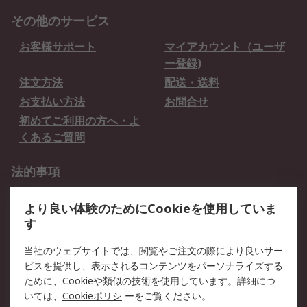
その他のサービス
お客様サポート
マイアカウント（ユーザ
ー登録)
注文方法
配送・送料
お支払い方法
お問合せ
初めてご利用の方へ・よ
くあるご質問
法的事項
プライバシーポリシー
ご利用規約
より良い体験のためにCookieを使用していま
クッキーポリシー
す
RSについて
当社のウェブサイトでは、閲覧やご注文の際により良いサー
ビスを提供し、表示されるコンテンツをパーソナライズする
会社概要
採用情報
ために、Cookieや類似の技術を使用しています。詳細につ
プレスリリース＆お知ら
コーポレートサイト
いては、
Cookieポリシ
ーをご覧ください。