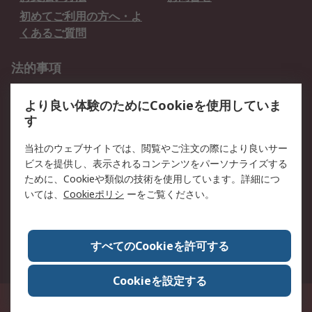
初めてご利用の方へ・よ
くあるご質問
法的事項
プライバシーポリシー
ご利用規約
より良い体験のためにCookieを使用していま
クッキーポリシー
す
RSについて
当社のウェブサイトでは、閲覧やご注文の際により良いサー
ビスを提供し、表示されるコンテンツをパーソナライズする
会社概要
採用情報
ために、Cookieや類似の技術を使用しています。詳細につ
プレスリリース＆お知ら
コーポレートサイト
いては、
Cookieポリシ
ーをご覧ください。
せ
全世界のRS
RSの歴史
すべてのCookieを許可する
ESGへの取り組み（英語）
認証について
Cookieを設定する
〒240-0005 神奈川県横浜市保土ヶ谷区神戸町134番地 横浜ビジネスパーク ウ
エストタワー12階
© アールエスコンポーネンツ株式会社