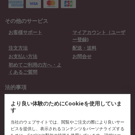
その他のサービス
お客様サポート
マイアカウント（ユーザ
ー登録)
注文方法
配送・送料
お支払い方法
お問合せ
初めてご利用の方へ・よ
くあるご質問
法的事項
プライバシーポリシー
ご利用規約
より良い体験のためにCookieを使用していま
クッキーポリシー
す
RSについて
当社のウェブサイトでは、閲覧やご注文の際により良いサー
ビスを提供し、表示されるコンテンツをパーソナライズする
会社概要
採用情報