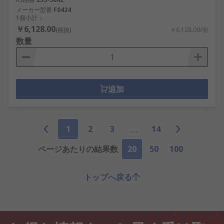
メーカー型番
F0424
1個小計：
￥6,128.00
(税抜)
￥6,128.00/個
数量
追加
1
2
3
14
ページあたりの結果数
20
50
100
トップへ戻る