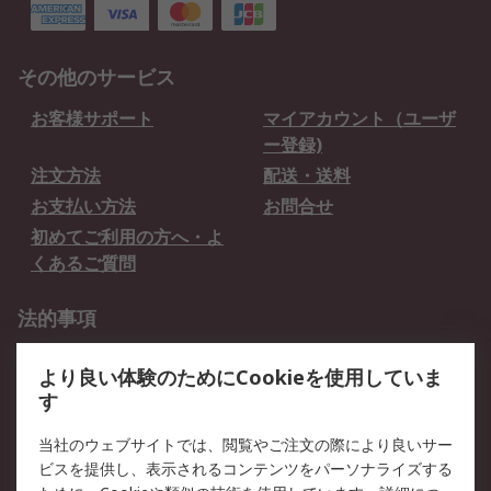
その他のサービス
お客様サポート
マイアカウント（ユーザ
ー登録)
注文方法
配送・送料
お支払い方法
お問合せ
初めてご利用の方へ・よ
くあるご質問
法的事項
プライバシーポリシー
ご利用規約
より良い体験のためにCookieを使用していま
クッキーポリシー
す
RSについて
当社のウェブサイトでは、閲覧やご注文の際により良いサー
ビスを提供し、表示されるコンテンツをパーソナライズする
会社概要
採用情報