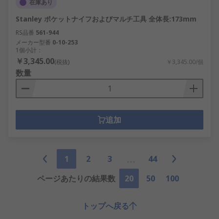
在庫あり
Stanley ポケットナイフおよびマルチ工具 全体長:173mm
RS品番
561-944
メーカー型番
0-10-253
1個小計：
￥3,345.00
(税抜)
￥3,345.00/個
数量
追加
1
2
3
44
ページあたりの結果数
20
50
100
トップへ戻る