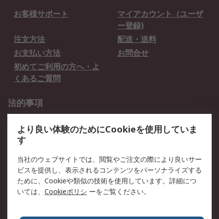
お客様サポート
マイアカウント（ユーザ
ー登録)
注文方法
配送・送料
お支払い方法
お問合せ
初めてご利用の方へ・よ
くあるご質問
法的事項
プライバシーポリシー
ご利用規約
より良い体験のためにCookieを使用していま
クッキーポリシー
す
RSについて
当社のウェブサイトでは、閲覧やご注文の際により良いサー
ビスを提供し、表示されるコンテンツをパーソナライズする
会社概要
採用情報
ために、Cookieや類似の技術を使用しています。詳細につ
プレスリリース＆お知ら
コーポレートサイト
いては、
Cookieポリシ
ーをご覧ください。
せ
全世界のRS
RSの歴史