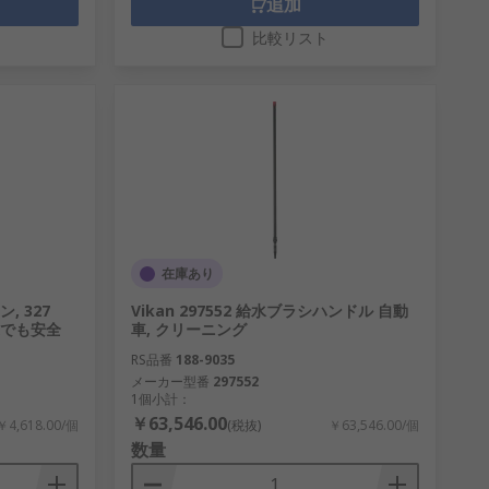
追加
比較リスト
在庫あり
, 327
Vikan 297552 給水ブラシハンドル 自動
用途でも安全
車, クリーニング
RS品番
188-9035
メーカー型番
297552
1個小計：
￥63,546.00
￥4,618.00/個
(税抜)
￥63,546.00/個
数量