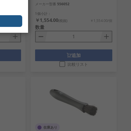
メーカー型番
556052
1個小計：
￥1,554.00
￥3,041.00/個
(税抜)
￥1,554.00/個
数量
追加
比較リスト
在庫あり