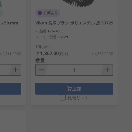
d
在庫あり
 50 mm
Vikan 洗浄ブラシ ポリエステル 黒 53729
RS品番
176-7666
メーカー型番
53729
1個小計：
￥1,867.00
￥2,711.00/個
(税抜)
￥1,867.00/個
数量
追加
比較リスト