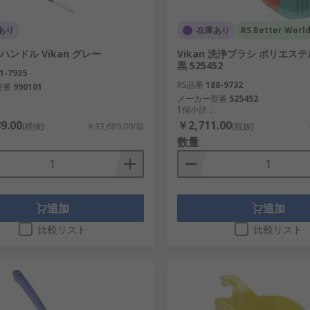
あり
在庫あり
RS Better Worl
ハンドル Vikan グレー
Vikan 洗浄ブラシ ポリエステル
黒 525452
1-7935
RS品番
188-9732
型番
990101
メーカー型番
525452
1個小計：
9.00
￥2,711.00
(税抜)
￥33,689.00/個
(税抜)
数量
追加
追加
比較リスト
比較リスト