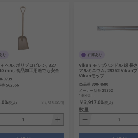
あり
在庫あり
 シャベル, ポリプロピレン, 327
Vikan モップハンドル 緑 長さ：
040 mm, 食品加工用途でも安全
アルミニウム, 29352 Vikan
Vikanモップ
8-9739
RS品番
390-4680
型番
562566
メーカー型番
29352
1個小計：
.00
￥3,917.00
(税抜)
￥4,618.00/個
(税抜)
数量