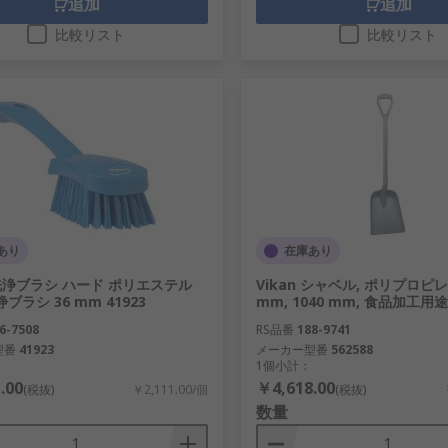
追加
追加
比較リスト
比較リスト
あり
在庫あり
n 洗浄ブラシ ハード ポリエステル
Vikan シャベル, ポリプロピレン
浄ブラシ 36 mm 41923
mm, 1040 mm, 食品加工
6-7508
RS品番
188-9741
型番
41923
メーカー型番
562588
1個小計：
.00
￥4,618.00
(税抜)
￥2,111.00/個
(税抜)
数量