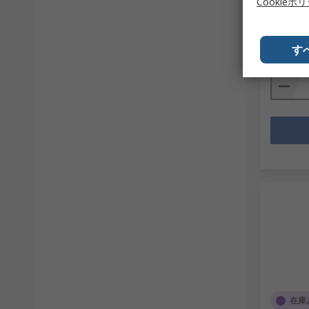
Cookieポ
RS品番
18
メーカー
1個小計：
￥1,313
す
数量
在庫