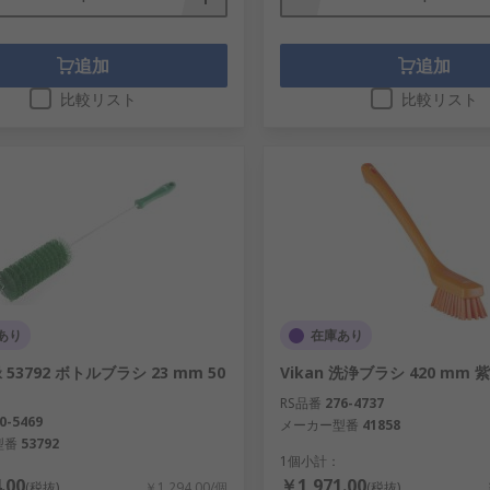
追加
追加
比較リスト
比較リスト
あり
在庫あり
緑 53792 ボトルブラシ 23 mm 50
Vikan 洗浄ブラシ 420 mm 紫 
RS品番
276-4737
0-5469
メーカー型番
41858
型番
53792
1個小計：
.00
￥1,971.00
(税抜)
￥1,294.00/個
(税抜)