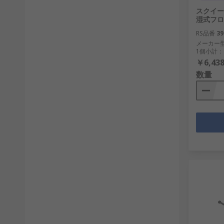
スクイージ
湿式フロア
RS品番
39
メーカー
1個小計：
￥6,438
数量