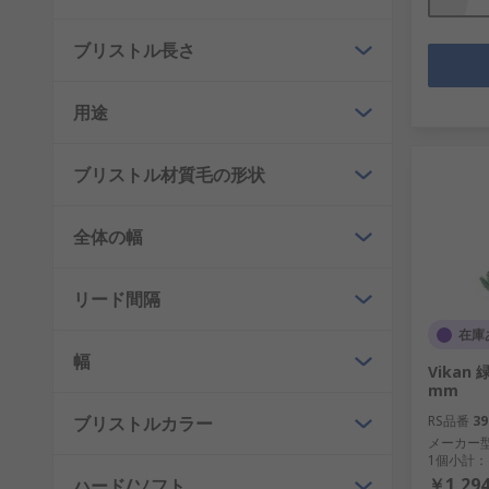
ブリストル長さ
用途
ブリストル材質毛の形状
全体の幅
リード間隔
在庫
幅
Vikan 
mm
ブリストルカラー
RS品番
39
メーカー
1個小計：
￥1,294
ハード/ソフト