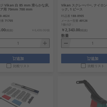
 Vikan 白 85 mm 滑らかな床,
Vikan スクレーパー, ナイロン
用 70mm 700 mm
ック, 1 ピース
0-4624
RS品番
188-8905
型番
71705
メーカー型番
40126
1個小計：
.00
￥2,343.00
(税抜)
￥6,438.00/個
(税抜)
数量
追加
追加
比較リスト
比較リスト