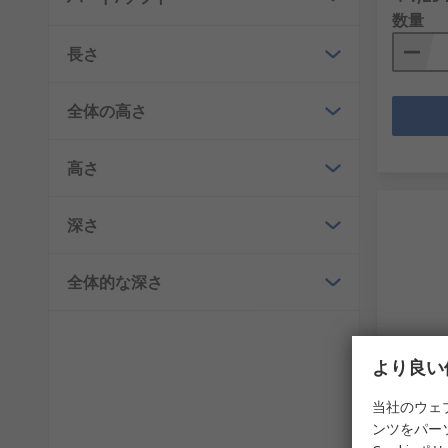
数量
長さ
全体の高さ
高さ
深さ
全体的な深さ
在庫
より良い
Vika
当社のウェ
レフタラ
ンツをパー
mm 423