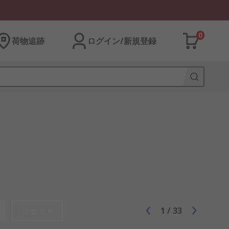
0
荷物追跡
ログイン/新規登録
リセット
1
/
33