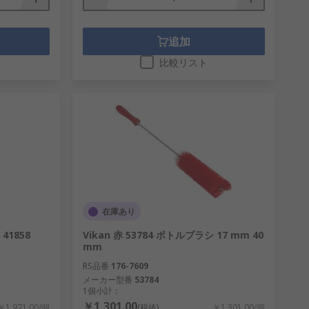
追加
比較リスト
在庫あり
41858
Vikan 赤 53784 ボトルブラシ 17 mm 40
mm
RS品番
176-7609
メーカー型番
53784
1個小計：
￥1,301.00
￥1,971.00/個
(税抜)
￥1,301.00/個