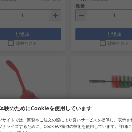
数量
追加
追加
比較リスト
比較リスト
あり
在庫あり
体験のためにCookieを使用しています
n 洗浄ブラシ ハード ポリエチレンテ
Vikan 洗浄ブラシ ポリエステル
ブサイトでは、閲覧やご注文の際により良いサービスを提供し、表示さ
ート 赤 赤 ディッシュブラシ 23
黒 525652
ソナライズするために、Cookieや類似の技術を使用しています。詳細
74
RS品番
276-4825