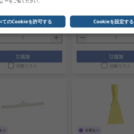
リシ
ーをご覧ください。
8-8927
メーカー型番
525652
型番
42374
1個小計：
.00
￥3,041.00
べてのCookieを許可する
Cookieを設定する
(税抜)
￥1,313.00/個
(税抜)
数量
追加
追加
比較リスト
比較リスト
あり
在庫あり