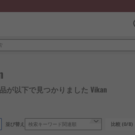
n
 製品が以下で見つかりました Vikan
並び替え
検索キーワード関連順
比較 (0/8)