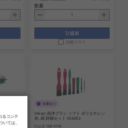
数量
追加
比較リスト
在庫あり
 345 mm
Vikan 洗浄ブラシ ソフト ポリエチレン
れるコンテ
赤, 緑 詳細セット 556052
については、
RS品番
188-9736