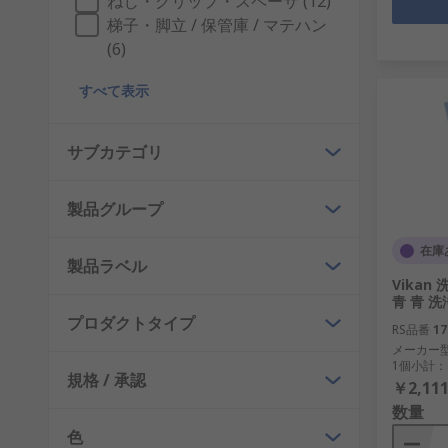
ねじ・クリップ・スペーサ (12)
梯子・脚立 / 保管庫 / マテハン
(6)
すべて表示
サブカテゴリ
製品グループ
在庫
製品ラベル
Vika
青 青 洗
プロダクトタイプ
RS品番
17
メーカー
1個小計：
規格 / 承認
￥2,111
数量
色