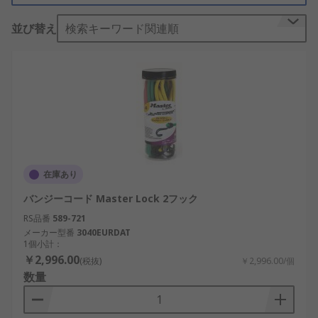
途購入して取り付けることもできます。· フック付
並び替え
検索キーワード関連順
きバンジーコード: 金属製又はプラスチック製のフ
ックが付いた1本のバンジーコードで、両端をしっ
かりと固定できます。· スパイダーストラップ: 中央
の金属リング、及びそこにつなげる4本のフック付
きストラップがセットになっています。繋留部を変
える必要がある場合に負荷を固定するのに最適で
す。 用途バンジーコードは、コードを結ぶことなく
車両の積み荷を固定するのに最適です。用途として
は、キャラバン、キャンプ、トレーラカバー、ルー
在庫あり
フラック、カーテンの留め具、防水シート、トラン
バンジーコード Master Lock 2フック
ポリン、その他の商業利用、工業利用が考えられま
す。
RS品番
589-721
メーカー型番
3040EURDAT
1個小計：
￥2,996.00
(税抜)
￥2,996.00/個
数量