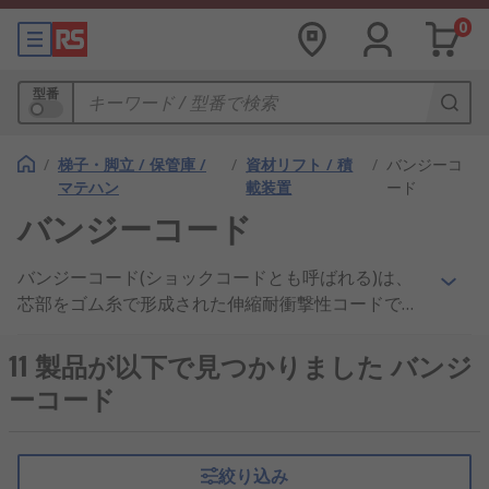
0
型番
/
梯子・脚立 / 保管庫 /
/
資材リフト / 積
/
バンジーコ
マテハン
載装置
ード
バンジーコード
バンジーコード(ショックコードとも呼ばれる)は、
芯部をゴム糸で形成された伸縮耐衝撃性コードで
す。芯部の外縁は、芯部の周りを螺旋状に巻き付け
る形で、耐水性 / 耐摩耗性に優れた撚り織編組シー
11 製品が以下で見つかりました バンジ
スで被覆しています。バンジーコードに張力がかか
ーコード
ると、シースは芯部を絞り上げる形で、芯部の弾性
圧縮をシース及びコードの縦方向の伸長に変換しま
す。 バンジーコードの種類· バンジーコード: バンジ
絞り込み
ーコードはリール巻きで提供されます。フックを別