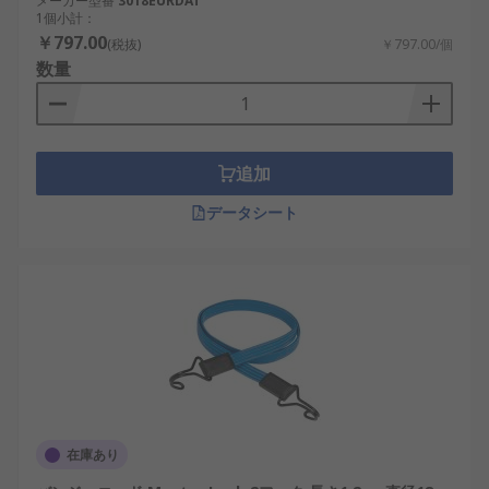
メーカー型番
3018EURDAT
1個小計：
￥797.00
(税抜)
￥797.00/個
数量
追加
データシート
在庫あり