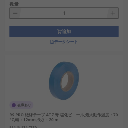
数量
追加
データシート
在庫あり
RS PRO 絶縁テープ AT7 青 塩化ビニール,最大動作温度：70
°C,幅：12mm,長さ：20 m
RS品番
134-7330