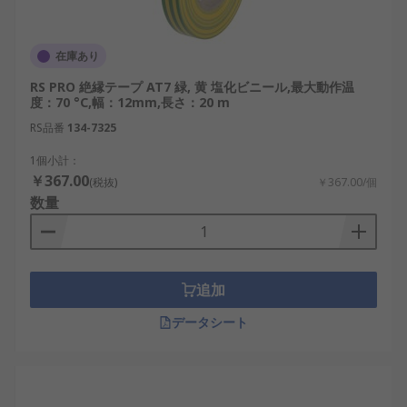
在庫あり
RS PRO 絶縁テープ AT7 緑, 黄 塩化ビニール,最大動作温
度：70 °C,幅：12mm,長さ：20 m
RS品番
134-7325
1個小計：
￥367.00
(税抜)
￥367.00/個
数量
追加
データシート