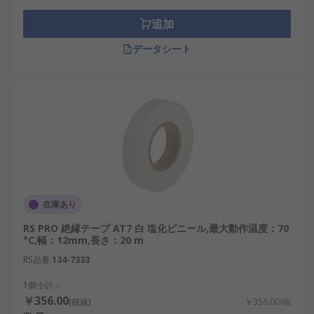
な幅や厚さ、 基材や色があります。絶縁テープの最
も一般的な材料はビニールですが、PVCなどの他の
追加
多くのタイプのプラスチックでも製造できます。伸
データシート
縮性があり、電気配線の絶縁が長持ちするため、ビ
ニールは絶縁テープに最適です。
用途
絶縁テープはエンジニアによって電気設備工事、 電
気保守及び自動車の修理などで使用されます。
在庫あり
RS PRO 絶縁テープ AT7 白 塩化ビニール,最大動作温度：70
°C,幅：12mm,長さ：20 m
RS品番
134-7333
1個小計：
￥356.00
(税抜)
￥356.00/個