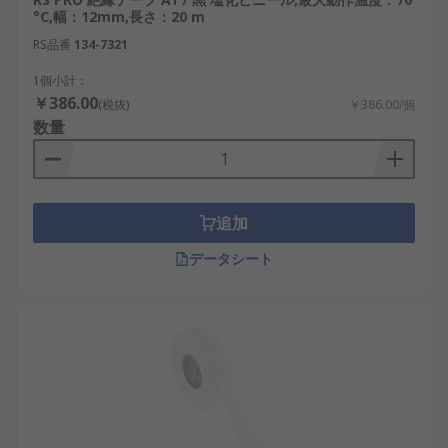
°C,幅：12mm,長さ：20 m
RS品番
134-7321
1個小計：
￥386.00
(税抜)
￥386.00/個
数量
追加
データシート