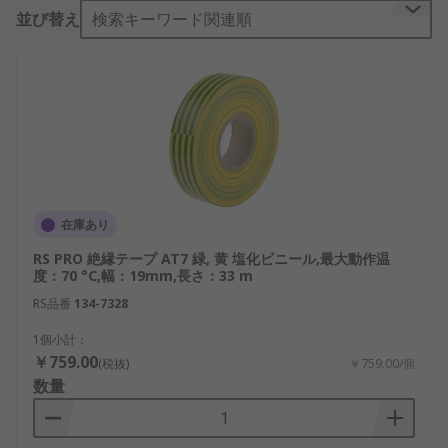
テープの色
並び替え
検索キーワード関連順
絶縁テープには、各種の色があり、ワイヤをマスキ
ングすることでワイヤの色分けに役立つだけでな
く、ワイヤの相や電圧レベル(位相テープ)も示しま
す。絶縁テープにはさまざまな色があり、次の色を
選択できます。 黒、 青、 緑、 黄、 緑/黄、 グレ
ー、 ブラウン、 白と赤。黒色のテープは、一般的
に電気技術者による絶縁や低電圧のニュートラル用
途に使用されます。英国では、保護アースを示すた
在庫あり
めに緑色/黄色のテープ、 茶色のテープは低電圧の
RS PRO 絶縁テープ AT7 緑, 黄 塩化ビニール,最大動作温
活線を示し、青色のテープは低電圧の中性線を示し
度：70 °C,幅：19mm,長さ：33 m
ます。
RS品番
134-7328
絶縁テープの種類
1個小計：
￥759.00
(税抜)
￥759.00/個
必要な用途に応じて、さまざまな絶縁テープがあり
数量
ます。極端な温度、 絶縁抵抗及び絶縁破壊に耐える
能力に関して、性能が異なります。また、さまざま