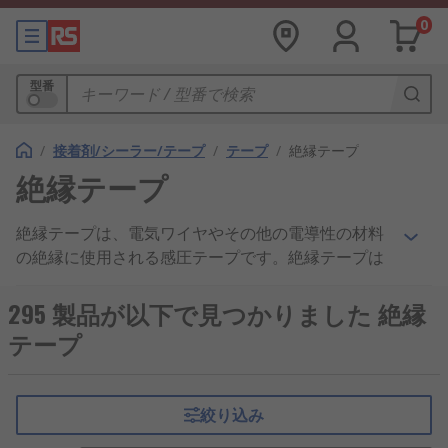
0
型番
/
接着剤/シーラー/テープ
/
テープ
/
絶縁テープ
絶縁テープ
絶縁テープは、電気ワイヤやその他の電導性の材料
の絶縁に使用される感圧テープです。絶縁テープは
ロールで提供され、絶縁テープ、電気絶縁テープ、
絶縁テープ又はPVCテープともよく呼ばれます。絶
295 製品が以下で見つかりました 絶縁
縁テープには耐摩耗性、 難燃性があり、埃や 汚
テープ
れ、 湿気、 酸、 紫外線と溶剤から保護します。裏
面が粘着式のため、ケーブルに簡単に貼り付けるこ
とができます。
絞り込み