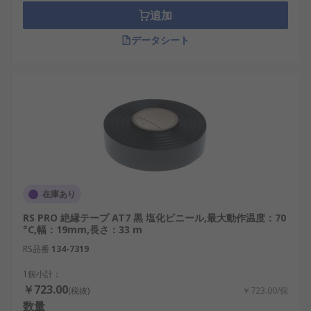
追加
データシート
在庫あり
RS PRO 絶縁テープ AT7 黒 塩化ビニール,最大動作温度：70
°C,幅：19mm,長さ：33 m
RS品番
134-7319
1個小計：
￥723.00
(税抜)
￥723.00/個
数量