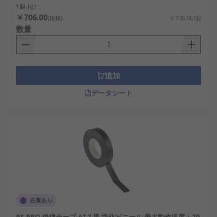
1個小計：
￥706.00
(税抜)
￥706.00/個
数量
追加
データシート
在庫あり
RS PRO 絶縁テープ AT7 黒 塩化ビニール,最大動作温度：70