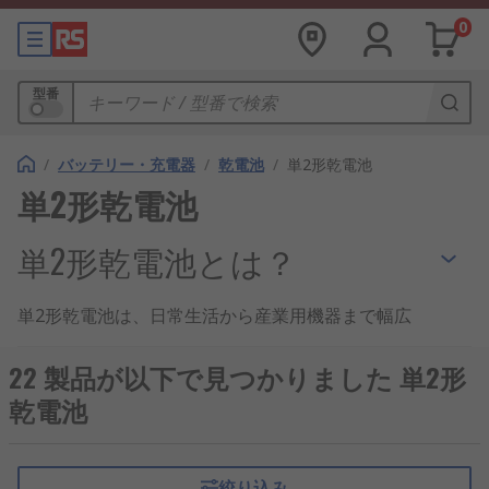
0
型番
/
バッテリー・充電器
/
乾電池
/
単2形乾電池
単2形乾電池
単2形乾電池とは？
単2形乾電池は、日常生活から産業用機器まで幅広
い場面で利用される中型サイズの電池です。円筒形
の形状を持ち、単1形より小さく単3形より大きい規
22 製品が以下で見つかりました 単2形
格として位置づけられています。日本国内では、懐
乾電池
中電灯やラジオ、産業用センサー機器などで広く使
われており、安定した電力供給が可能です。
絞り込み