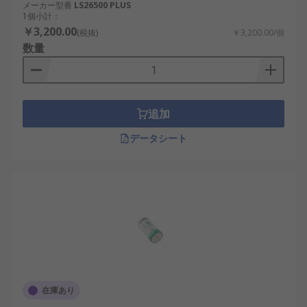
例：懐中電灯での長期使用、防災ラジオでの
メーカー型番
LS26500 PLUS
1個小計：
連続稼働。
￥3,200.00
(税抜)
￥3,200.00/個
高出力対応： 中電流負荷に強く安定した電力
数量
を供給。例：産業用センサー機器、国内の物
流倉庫内の無線通信機器。
汎用性： 家庭用から産業用まで広く利用。
追加
例：国内教育機関の実験装置、輸送業のトラ
ッキング装置。
データシート
入手性の良さ： 販売チャネルや通販が豊富
で、価格帯も幅広い。例：大手小売店での販
売、日本国内通販サイトでの購入。
コスパの良さ： 値段と性能のバランスに優れ
る。例：自治体による防災備蓄、研究機関で
の長期利用。
ただし、次のようなデメリットもあります。
在庫あり
サイズの大きさ： 小型機器には不向きで、携