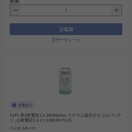
数量
単2形マンガン乾電池
： 値段が安くコスパに優
れ、軽負荷機器に最適。
単2形リチウム乾電池
： 高エネルギー密度で長
追加
寿命。IoTデバイスや医療機器に使用。
データシート
充電式単2形乾電池
： 繰り返し使用でき、環境
負荷低減に貢献。
高耐久型単2形乾電池
： 極端な温度や厳しい環
境で安定動作可能。
単2形乾電池の利点
中容量・中出力に優れた単2形乾電池は、幅広い用
途でメリットを発揮します。日本国内の防災意識や
在庫あり
再生可能エネルギー関連機器の増加により、その重
要性が高まっています。
Saft 単2形電池 LS 26500plus リチウム塩化チオニルバッテ
リ ,公称電圧3.6 V LS26500 PLUS
長寿命： 高容量により長時間駆動が可能。
RS品番
645-111