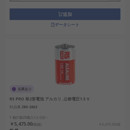
な電流を必要とする機器や長時間稼働が求められる
装置で選定されることが多いです。
追加
さらに、日本市場においては単3形電池が一般家庭
データシート
で主流であるのに対し、単2形乾電池は防災機器や
産業用機器での需要が根強く存在しています。特に
災害時の懐中電灯やラジオ用電源としては、単2形
乾電池の安定性が重視されています。
単2形乾電池の種類
市場にはさまざまな種類の単2形乾電池が存在し、
用途や性能要件に応じて選択できます。以下に代表
在庫あり
的な種類を紹介します。
RS PRO 単2形電池 アルカリ ,公称電圧1.5 V
単2形アルカリ乾電池
： 高容量で放電特性が安
RS品番
280-2863
定し、家庭用や産業用に幅広く利用。
1 箱(1箱20個入り) 小計：
フラット単2形乾電池
： 平らな端子を持ち、特
￥5,475.00
(税抜)
￥5,475.00/箱
殊機器や産業装置に適合。