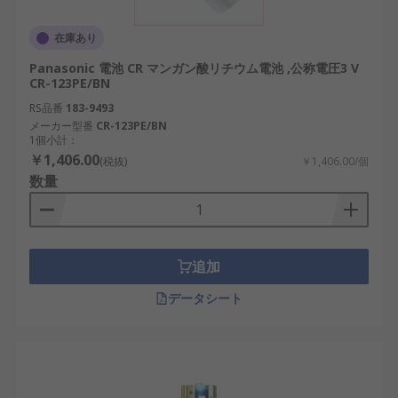
使用環境： 温度や湿度、国内特有の災害リス
クを考慮して適したモデルを選定。
在庫あり
コストとコスパ： 価格や値段を比較し、販売
Panasonic 電池 CR マンガン酸リチウム電池 ,公称電圧3 V
や通販の選択肢から予算に適したものを選ぶ
CR-123PE/BN
ことが大切です。
RS品番
183-9493
メーカー型番
CR-123PE/BN
単2形乾電池の用途
1個小計：
￥1,406.00
(税抜)
￥1,406.00/個
数量
家庭、産業、商業など多岐にわたる分野で単2形乾
電池は利用されています。日本国内では特に防災や
再生可能エネルギー関連機器での需要が高まってい
ます。
追加
防災機器： 懐中電灯やラジオでの利用。国内
データシート
の災害対策備蓄品として重要。
産業用機器： センサーや制御装置で安定した
電源を提供。国内の工場や物流拠点で利用。
IoTデバイス： 長期間の稼働が求められるセン