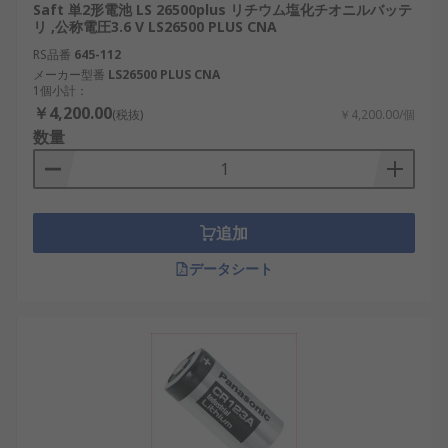
Saft 単2形電池 LS 26500plus リチウム塩化チオニルバッテ
帯性が低い。
リ ,公称電圧3.6 V LS26500 PLUS CNA
重量： 軽量化が進んだとはいえ、単3形電池に
RS品番
645-112
比べると重くなる傾向があります。
メーカー型番
LS26500 PLUS CNA
1個小計：
￥4,200.00
単2形乾電池の選び方
(税抜)
￥4,200.00/個
数量
最適な単2形乾電池を選定するには、機器の特性や
使用環境を考慮することが重要です。以下のポイン
トを確認しましょう。
追加
公称電圧： 1V、1.5V、3.6Vなど、使用機器に
データシート
適した電圧を選びます。
電池の種類： アルカリ、亜鉛・二酸化マンガ
ン、塩化リチウム、ニッケル水素など、性能
や寿命に応じて選択。
端子形状： 標準、フラット、リード線付きな
ど、接続方法に合わせた端子を確認します。