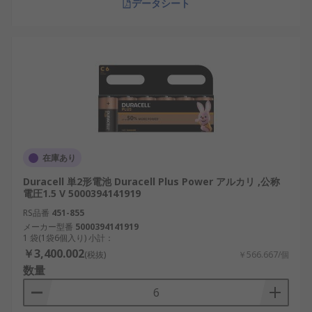
のご紹介
データシート
RSは、日本全国で使用される単2形乾電池の世界的
なサプライヤーとして認知されています。当社は、
日本の高い性能・信頼性基準を満たす単2形乾電池
を提供しており、産業用途から革新的なプロジェク
トまで対応する幅広い単2形乾電池を卸売価格で取
り扱っています。おすすめ品や交換部品も低価格で
ご用意しています。配送については、
配送ページ
を
ご確認ください。
在庫あり
Duracell 単2形電池 Duracell Plus Power アルカリ ,公称
電圧1.5 V 5000394141919
RS品番
451-855
メーカー型番
5000394141919
1 袋(1袋6個入り) 小計：
￥3,400.002
(税抜)
￥566.667/個
数量