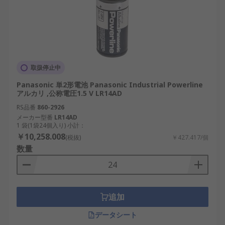
取扱停止中
Panasonic 単2形電池 Panasonic Industrial Powerline
アルカリ ,公称電圧1.5 V LR14AD
RS品番
860-2926
メーカー型番
LR14AD
1 袋(1袋24個入り) 小計：
￥10,258.008
(税抜)
￥427.417/個
数量
追加
データシート