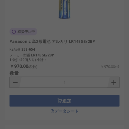
サー機器。再生可能エネルギー設備のモニタ
リングに活用。
教育・研究： 実験機材や研究装置に利用。国
内大学や専門学校で広く使われています。
取扱停止中
商業利用： 店舗の防犯機器や案内表示装置に
Panasonic 単2形電池 アルカリ LR14EGE/2BP
導入。
RS品番
358-654
単2形乾電池メーカー
メーカー型番
LR14EGE/2BP
1 袋(1袋2個入り) 小計：
￥970.00
(税抜)
￥970.00/袋
世界中の多くのメーカーが単2形乾電池を製造・販
数量
売しており、日本市場でも多様な選択肢が存在しま
す。通販チャネルも整備されており、価格や値段の
比較が容易です。
追加
RS PRO： 幅広いラインアップを持つ国際的ブ
ランドで、一般用途に適した製品を展開。
データシート
Energizer： 世界的な乾電池メーカーで、長寿
命と信頼性に定評があります。