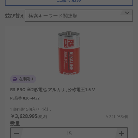
単2形乾電池の仕組み
並び替え
検索キーワード関連順
単2形乾電池は、電極材料と電解液の化学反応を利
用して電力を発生させます。代表的な公称電圧は
1.5Vで、電解液や電極の組成によって性能や特性が
変化します。
乾電池の主な機能は、電気を安定的に供給すること
です。単2形アルカリ乾電池やフラット単2形乾電池
などは、持続性や高い放電能力を備え、長時間の使
用や中電流負荷に適しています。これにより家庭用
在庫限り
から産業用まで多彩な用途に対応できます。
RS PRO 単2形電池 アルカリ ,公称電圧1.5 V
単3形電池との違い
RS品番
826-4432
1 袋(1袋15個入り) 小計：
単3形電池（AAサイズ）は単2形乾電池よりも小型
￥3,628.995
(税抜)
￥241.933/個
で、携帯性に優れています。しかし、単2形乾電池
数量
はサイズが大きいため、より多くの活物質を含み、
高容量と長寿命を実現しています。そのため、大き