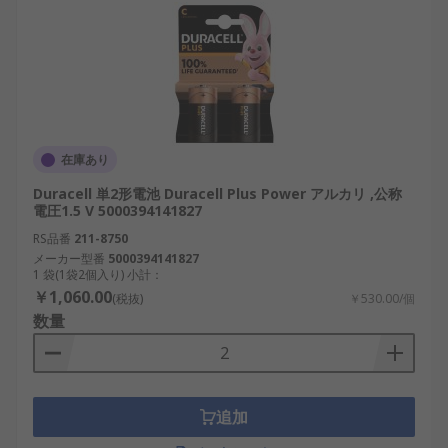
Saft： フランスのメーカーで、産業用高性能
電池に強み。
パナソニック（Panasonic）： 日本の代表的
メーカーで、国内外で高シェアを誇る。
Duracell： 高性能と耐久性で知られる国際的
ブランド。
在庫あり
Gp Batteries： アジア市場を中心に展開する
Duracell 単2形電池 Duracell Plus Power アルカリ ,公称
電圧1.5 V 5000394141827
メーカーで、コスパの良い製品を提供。
RS品番
211-8750
単2形乾電池は、日本の防災、産業、IoT、教育など
メーカー型番
5000394141827
1 袋(1袋2個入り) 小計：
幅広い分野において欠かせない電源です。選定にあ
￥1,060.00
(税抜)
￥530.00/個
たっては、価格や値段、販売・通販の選択肢を考慮
数量
しながら、コスパの良い製品を導入することで、国
内の安定した電力供給と持続可能な社会の構築に貢
献できます。
追加
単2形乾電池用RSコンポーネント