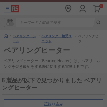
0
型番
/
ベアリング・シ
/
ベアリング・軸受ユ
/
ベアリングヒー
ール
ニット
ター
ベアリングヒーター
ベアリングヒーター（Bearing Heater）は、ベアリ
ングを焼き嵌めをする際に使用する電動工具です。
「環状金属焼ばめ装置」とも呼ばれています。
6 製品が以下で見つかりました ベアリ
ベアリングヒーターの原理
ングヒーター
ベアリングヒーターの用途である「焼き嵌め」は、
ベアリングを取り付ける機器の軸とベアリングの穴
絞り込み
を嵌め合う方法の一つです。ベアリングやリング類