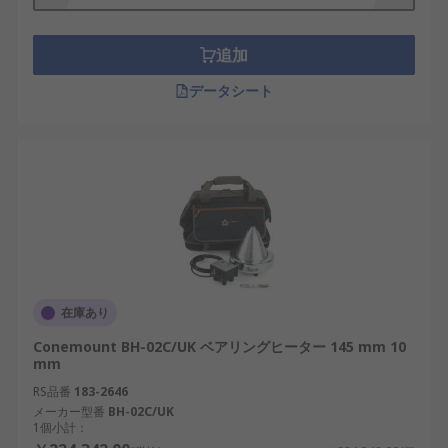
ベアリング以外にも対応
- ベアリング以外の軸
受、ギアやカップリングなどの環状金属の焼
追加
き嵌めにも応用できます。
データシート
便利な機能を装備
- 一部のベアリングヒーター
は過加熱防止、温度保持、自動消磁（脱磁）
などの機能を備えています。
在庫あり
Conemount BH-02C/UK ベアリングヒーター 145 mm 10
mm
RS品番
183-2646
メーカー型番
BH-02C/UK
1個小計：