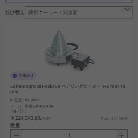
の内輪を誘導電流によって素早く均一に加熱し、内
並び替え
検索キーワード関連順
輪系を熱膨張によって拡大させ､スムーズに挿入さ
せます。最後にベアリングを冷却させることで、膨
張した穴は元のサイズに収縮し、軸に固着させるこ
とができます。
ベアリングヒーターの特長
素早く適切な焼き嵌め
- ベアリングヒーターは
素早く・均一に・不純物の入らない加熱を短
在庫あり
時間で実現します。
Conemount BH-02B/UK ベアリングヒーター 145 mm 10
作業効率の向上
- ベアリングヒーターはベアリ
mm
ングを円錐部に乗せるだけでバーにかける必
RS品番
183-2642
要がないので、作業効率が改善されます。
メーカー型番
BH-02B/UK
1個小計：
高い安全性
- 従来の焼き嵌め方法であるバーナ
￥224,342.00
(税抜)
￥224,342.00/個
ー、オイルバズと比べ、ベアリングヒーター
数量
は火や油を使わないので、高い安全性を有し
ています。