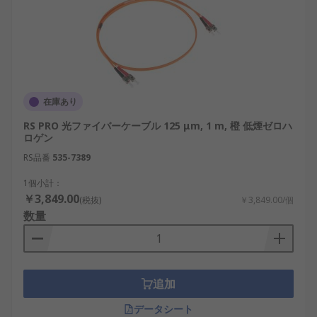
端部品など、通信配線に使用する接続ソリュ
ーションを提供しています。
Siemens：産業用EthernetやPROFINETに対
応する光ファイバケーブルを扱い、工場設備
や制御ネットワークの通信に使用されていま
す。
在庫あり
StarTech.com：LC、SC、ST、MPOなどのコ
RS PRO 光ファイバーケーブル 125 μm, 1 m, 橙 低煙ゼロハ
ロゲン
ネクタを備えた光ファイバパッチケーブル
RS品番
や、光通信に関連するネットワーク製品を展
535-7389
開しています。
1個小計：
￥3,849.00
Phoenix Contact：産業環境向けの光ファイバ
(税抜)
￥3,849.00/個
数量
ケーブル、コネクタ、分配ボックス、メディ
アコンバータなどを提供しています。
Bulgin：防水性や耐環境性を重視した光接続
製品やケーブルアセンブリを扱い、屋外設
追加
備、輸送機器、産業装置などの接続用途に対
応しています。
データシート