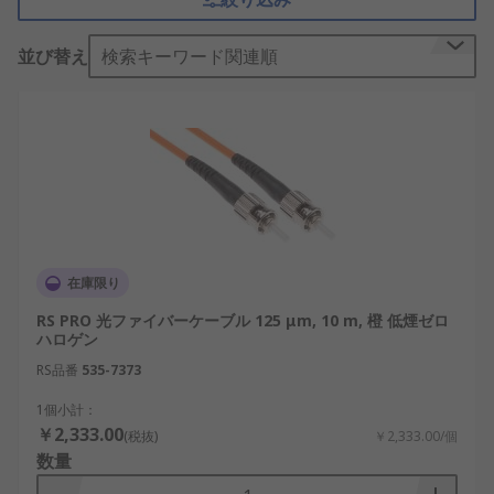
を伝えます。データセンター、通信設備、オフィス
ネットワーク、工場、監視システム、建物間通信な
並び替え
検索キーワード関連順
ど、幅広い用途で使用されています。
光ファイバケーブルの仕組み
光ファイバは、光が通るコアと、その周囲を覆うク
ラッドで構成されています。コアとクラッドの屈折
率の差によって光を内部に閉じ込め、ケーブルに沿
って伝送します。光源にはLEDや
レーザーダイオー
ド
が使われ、受信側の光検出器で光信号を電気信号
在庫限り
に変換します。ケーブルには光ファイバを保護する
RS PRO 光ファイバーケーブル 125 μm, 10 m, 橙 低煙ゼロ
被覆、補強材、外被などが加えられ、曲げや引張
ハロゲン
り、衝撃、湿気などから伝送路を守ります。
RS品番
535-7373
光ファイバケーブルとLANケーブルの違い
1個小計：
￥2,333.00
(税抜)
￥2,333.00/個
光ファイバケーブルは光信号を使用するため、長距
数量
離でも信号が減衰しにくく、電磁ノイズが多い環境