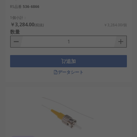
す。
RS品番
536-6866
アーマード光ファイバケーブル
：金属テープ
や金属編組などの保護層を備え、圧力、衝
1個小計：
￥3,284.00
撃、げっ歯類による損傷などへの耐性を高め
(税抜)
￥3,284.00/個
数量
たタイプです。工場、地下、屋外などの厳し
い環境で使われます。
光ファイバパッチケーブル
：両端にコネクタ
が取り付けられた完成品です。スイッチ、光
追加
トランシーバ、パッチパネル、メディアコン
バータなどの機器間接続に使用します。
データシート
光ファイバケーブルの選び方
光ファイバケーブルを選定する際は、ファイバ規
格、接続方式、通信条件、設置環境を確認します。
ファイバ規格：OS1、OS2、OM2、OM3、
OM4、OM5などから、シングルモードまたは
マルチモードの指定と、必要な伝送性能に合