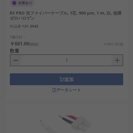
在庫あり
うものを選びます。接続する機器や既設配線
RS PRO 光ファイバーケーブル, 1芯, 900 μm, 1 m, 白, 低煙
と同じ規格でそろえることが重要です。
ゼロハロゲン
コネクタ形状：LC、SC、ST、FC、MPO／
RS品番
121-3943
MTPなどがあります。光トランシーバ、スイ
ッチ、パッチパネルのポート形状に加え、
1個小計：
￥661.00
UPC研磨とAPC研磨の違いも確認します。
(税抜)
￥661.00/個
数量
心数とケーブル構成：シンプレックス、デュ
プレックス、4心、8心、12心などから、送受
信方式や必要な回線数に合う構成を選びま
す。将来の増設を見込む場合は、予備心も考
追加
慮します。
データシート
対応速度と伝送距離：1 GbE、10 GbE、25
GbE、40 GbE、100 GbEなど、使用する通信
規格と伝送距離を確認します。同じコネクタ
でも、ファイバ規格や光トランシーバが異な
ると接続できない場合があります。
設置・購入条件：屋内、屋外、盤内、可動