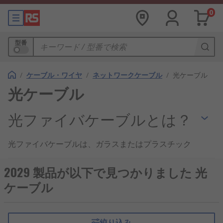
0
型番
/
ケーブル・ワイヤ
/
ネットワークケーブル
/
光ケーブル
光ケーブル
光ファイバケーブルとは？
光ファイバケーブルは、ガラスまたはプラスチック
製の細い光ファイバを介して、データを光信号とし
て伝送する通信ケーブルです。電気信号を使う金属
2029 製品が以下で見つかりました 光
導体のケーブルとは異なり、電磁ノイズの影響を受
ケーブル
けにくく、長距離・大容量通信に適しています。送
信側で電気信号を光信号に変換し、受信側で再び電
気信号に戻すことで、ネットワーク機器間のデータ
絞り込み