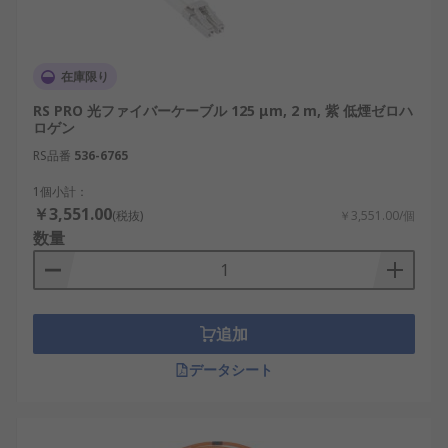
部、地中などの設置場所に合わせて、外被
材、曲げ半径、難燃性、耐水性、耐摩耗性を
比較します。通販では、メーカー、ケーブル
在庫限り
長、販売単位、在庫、付属コネクタ、価格も
確認します。
RS PRO 光ファイバーケーブル 125 μm, 2 m, 紫 低煙ゼロハ
ロゲン
光ファイバケーブルのメー
RS品番
536-6765
カー
1個小計：
￥3,551.00
(税抜)
￥3,551.00/個
数量
光ファイバケーブルは、ネットワーク機器や産業用
接続部品を扱う各メーカーやブランドから販売され
ています。
追加
RS PRO：シングルモード、マルチモード、各
種コネクタに対応した光ファイバパッチケー
データシート
ブルや接続部品を扱っています。
HellermannTyton Connectivity：光ファイバ
ケーブル、パッチパネル、接続ボックス、成