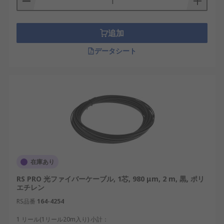
でも安定して通信できます。高速・大容量ネットワ
ーク、建物間接続、産業設備、データセンターの基
幹配線などに適しています。
追加
データシート
一般的な
LANケーブル
は銅線のツイストペアを使用
し、RJ45コネクタで接続します。配線や機器との接
続が比較的容易で、PoEによる給電にも対応できま
す。一方、光ファイバケーブルを使用するには、対
応する光トランシーバ、メディアコンバータ、スイ
ッチの光ポートなどが必要です。通信距離、必要な
速度、ノイズ環境、既存機器との互換性を基準に選
定します。
光ファイバケーブルの種類
在庫あり
RS PRO 光ファイバーケーブル, 1芯, 980 μm, 2 m, 黒, ポリ
光ファイバケーブルは、伝送方式、設置環境、保護
エチレン
構造によって分類されます。
RS品番
164-4254
1 リール(1リール20m入り) 小計：
シングルモード光ファイバケーブル
：細いコ