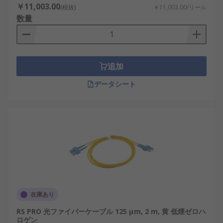
￥11,003.00
ア内を単一の伝搬モードで光が進むタイプで
(税抜)
￥11,003.00/リール
数量
す。信号の分散が小さく、通信設備、建物間
接続、長距離ネットワークなどに適していま
す。
マルチモード光ファイバケーブル
：比較的太
追加
いコア内を複数の伝搬モードで光が進むタイ
プです。データセンター、構内LAN、機器間
データシート
接続など、比較的短い距離での高速通信に使
われます。
屋外用光ファイバケーブル
：紫外線、雨水、
温度変化などに耐えられる外被や防水構造を
備えています。建物間、構内、監視カメラ、
通信設備などの屋外配線に使用します。
屋内用光ファイバケーブル
：建物内や制御盤
内での取り回しを考慮した構造です。難燃
在庫あり
性、低煙性、柔軟性などを備えた製品があ
り、オフィスや設備内の配線に適していま
RS PRO 光ファイバーケーブル 125 μm, 2 m, 黄 低煙ゼロハ
ロゲン