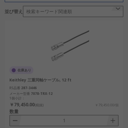
す。大量に製品を購入、あるいは緊急に使用するた
並び替え
検索キーワード関連順
めアイテムがひとつ必要な場合でも、緊急に必要な
特別なスペア部品である ツイン同軸ケーブル は、
ご注文当日、または翌日までに確実にお届けしま
す。大量に3万円以上を購入するお客様には、予算
に合う価格契約を柔軟に提供致します。当社の製品
のリストは、お客様の期待に十分にお応えしている
と確信しております。そして、お客様にも安心して
いただきたいと思っています。 購入前に ツイン同
軸ケーブル の全アイテムの概要をご覧ください。
在庫あり
同軸ケーブル 製品ラインのアイテムより、はるかに
Keithley 三重同軸ケーブル, 12 ft
広範な製品リストを当社は用意しております。電
気、制御部品、ケーブル の他のアイテムも、即時出
RS品番
287-3446
メーカー型番
7078-TRX-12
荷と優れたカスタマーサービスを提供しています
1個小計：
￥79,450.00
(税抜)
￥79,450.00/個
数量