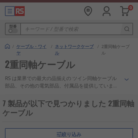
0
型番
/
ケーブル・ワイ
/
ネットワークケーブ
/
2重同軸ケーブ
ヤ
ル
ル
2重同軸ケーブル
RS は業界での最大の品揃えの ツイン同軸ケーブル
部品、その他の電気部品、付属品を提供していま
す。高い評判を頂いているお得な価格、業界承認の
製品、優れたカスタマーサービスで、ツイン同軸ケ
7 製品が以下で見つかりました 2重同軸
ーブル、ツイン同軸ケーブル および 同軸ケーブル
ケーブル
製品の企業へのサプライヤとして、当社は広く世界
で知られています。 お取引のあるお客様には、ツイ
ン同軸ケーブル のアイテムのご注文を、8,000円以
絞り込み
上無料即日出荷サービスで受け取る特典がありま