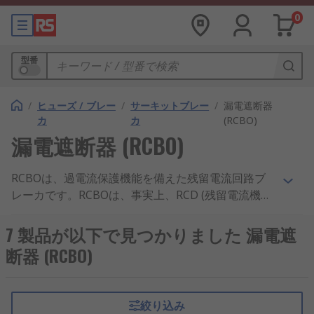
0
型番
/
ヒューズ / ブレー
/
サーキットブレー
/
漏電遮断器
カ
カ
(RCBO)
漏電遮断器 (RCBO)
RCBOは、過電流保護機能を備えた残留電流回路ブ
レーカです。RCBOは、事実上、RCD (残留電流機
器)とMCB (ミニチュア回路ブレーカ)を組み合わせ
たユニットです。RCBOは、過負荷保護と短絡保護
7 製品が以下で見つかりました 漏電遮
を組み合わせて、アース漏洩電流に対する保護機能
断器 (RCBO)
を提供します。この製品は、電流がアンバランスに
なったときに回路の接続を切断し、人と機器の両方
を保護します。RCBOは、広範な遮断容量の製品が
絞り込み
用意されており、産業から家電まで、さまざまな用