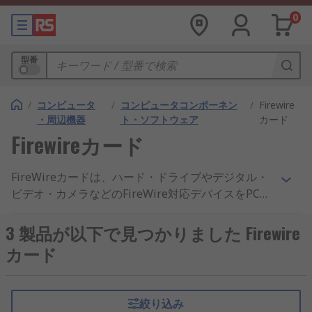
0
型番
/
コンピュータ
/
コンピュータコンポーネン
/
Firewire
・周辺機器
ト・ソフトウェア
カード
Firewireカード
FireWireカードは、ハード・ドライブやデジタル・
ビデオ・カメラなどのFireWire対応デバイスをPC又
はノートパソコンに接続できるアドオンカードで
す。FireWireは、USB、イーサネット、又はワイヤ
3 製品が以下で見つかりました Firewire
レスネットワークを超える高速データ転送速度を実
カード
現します。FireWireカードは、Windows PCなどの
FireWire機能を内蔵していないコンピュータでの使
用に最適です。
絞り込み