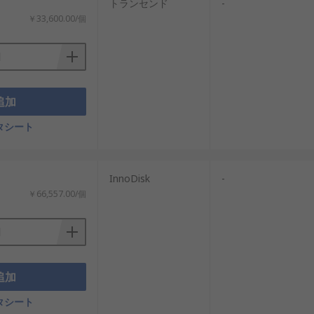
トランセンド
-
￥33,600.00/個
追加
タシート
InnoDisk
-
￥66,557.00/個
機器に利用されます。
追加
タシート