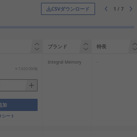
CSVダウンロード
1
/
7
源を切ってもデータを保持できる不揮発性
SDカードはスマートフォンやIoT機器
ブランド
特長
Integral Memory
-
￥7,620.00/個
。USBフラッシュドライブはUSBポート
使うことが多く、デジタルカメラやIoT
Iを利用したドローン制御や交通インフラの
追加
タシート
ます。