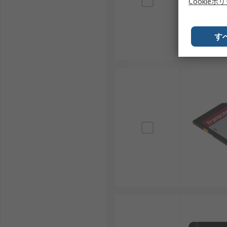
Cookieポ
Kingston：メモリ製品で世界的に有名なアメリ
ATP：産業用高耐久メモリカードを提供していま
す
Lexar：プロフェッショナル向けの高性能SDカ
Samsung：韓国の大手メーカーで、家庭用から
和合電子（WAGO）：日本国内で産業用途に強み
SDカードは、私たちの生活や産業を支える重要なデー
大により、その需要が今後さらに増加していくと考えら
SDカード・マイクロSDカード用RS
RSは、日本全国で使用されるSDカードの世界的なサ
供しており、産業用途から革新的なプロジェクトまで対
価格でご用意しています。配送については、
配送ページ