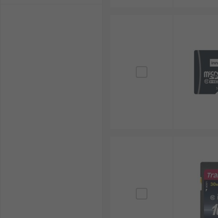
高速性：スピードクラスが高いカードはAIサー
コスト効率：TLC SDカードは低コストで大容
一方で、いくつかのデメリットも存在します。
耐久性はNANDの種類によって差があり、TLC
偽造品や低品質品が市場に出回ることがあります
適切に取り扱わないと静電気や環境条件でデータ
SDカードの選び方
最適なSDカードを選ぶためには、いくつかの要素を考
容量：1TB、64GB、32GB、16GB、1GB、
NANDの種類：SLC、MLC、TLCなど、用途
カードフォーマット：SD、SDHC、SDXCとい
スピードクラス：Class 10、UHS-I、UHS