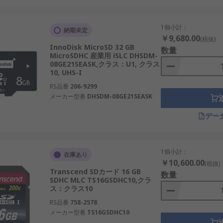
バーや半導体試験装置での高速データ処理に活用されます。
量を実現し、家庭用や教育用に普及しています。
1個小計：
納期未定
￥9,680.00
(税抜)
InnoDisk MicroSD 32 GB
数量
MicroSDHC 産業用 iSLC DHSDM-
08GE21SEASK,クラス：U1, クラス
は書き換え寿命が短いです。
10, UHS-I
。
RS品番
206-9299
メーカー型番
DHSDM-08GE21SEASK
消失のリスクがあります。
デー
慮する必要があります。
1個小計：
在庫あり
￥10,600.00
(税抜)
さらに512GBなど、用途に合わせた容量を選びます。
Transcend SDカード 16 GB
数量
SDHC MLC TS16GSDHC10,クラ
に適したフラッシュメモリ方式を選定します。
ス：クラス10
った規格を確認し、機器対応を確認します。
RS品番
758-2578
メーカー型番
TS16GSDHC10
-IIなど、必要な書き込み・読み込み速度に基づいて選びます。