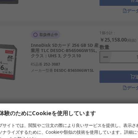
内の厳しい環境条件に対応する製品を選定します。
デー
1個小計：
取扱停止中
れています。
￥25,158.00
(税抜)
InnoDisk SDカード 256 GB SD 産
数量
ロフェッショナル用途まで幅広く使用されます。
業用 TLC DESDC-B56S06GW1SL,
クラス：UHS 3, クラス10
IoTデバイスやAI搭載機器でのデータ記録に利用されます。
RS品番
252-3087
陽光発電や風力発電の監視データ保存に活用されます。
メーカー型番
DESDC-B56S06GW1SL
使用され、日本の安全な交通運用を支えます。
デー
究室や実験装置で使用されます。
1個小計：
納期未定
体験のためにCookieを使用しています
￥13,659.00
(税抜)
ています。信頼性の高いブランドを選ぶことで、安定した利用
Exascend SDカード 512 GB SDXC
数量
ブサイトでは、閲覧やご注文の際により良いサービスを提供し、表示さ
EX512GSDU1,クラス：クラス10
ソナライズするために、Cookieや類似の技術を使用しています。詳細
る台湾のメーカーです。
RS品番
630-109