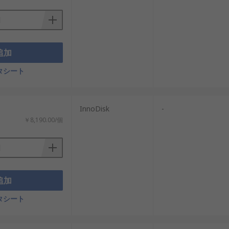
追加
タシート
InnoDisk
-
￥8,190.00/個
追加
タシート