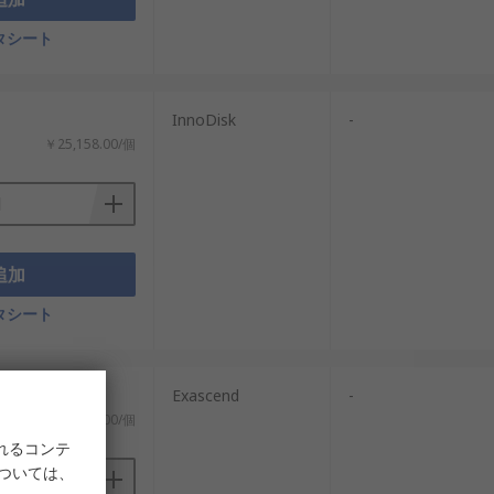
タシート
InnoDisk
-
￥25,158.00/個
追加
タシート
Exascend
-
￥13,659.00/個
が可能です。
れるコンテ
については、