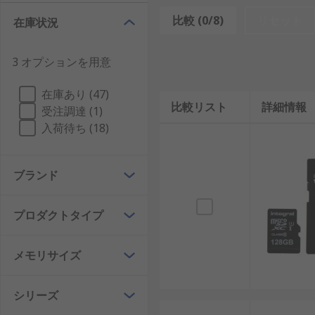
比較 (0/8)
リセット
在庫状況
SDカードは、NAND型フラッシュメモリを利用して
メモリです。
3 オプションを用意
主な機能として、大容量データの保存、持ち運びやすさ
在庫あり (47)
に利用され、産業用SDカードは高耐久性が求められる
比較リスト
詳細情報
受注調達 (1)
SDカードとUSBフラッシュドライブの違い
入荷待ち (18)
SDカードとUSBフラッシュドライブはどちらもフラッ
ブランド
に直接接続できるため、PCやサーバーでのデータ転送
機器、産業用システムに組み込まれやすい特徴がありま
プロダクトタイプ
日本においても、USBフラッシュドライブはビジネス
データロギングに適しており、分野ごとに明確に使い分
メモリサイズ
SDカードの種類
シリーズ
SDカードにはさまざまな種類があり、用途や必要な容