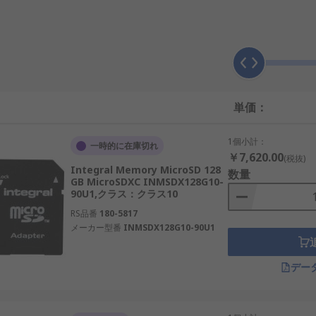
データを電気的に記録します。書き込みや読み出しは高速で、電
、そして機器間でのデータ交換が挙げられます。例えばマイクロ
日本国内の工場やロボット制御システムに導入されています。
単価：
1個小計：
一時的に在庫切れ
￥7,620.00
(税抜)
シュメモリを使用した記録媒体ですが、用途や設計が異なります
Integral Memory MicroSD 128
数量
や持ち運び用として便利です。SDカードは機器内部に差し込んで
GB MicroSDXC INMSDX128G10-
90U1,クラス：クラス10
す。
RS品番
180-5817
シーンでのデータ持ち運びに利用される一方で、SDカードはA
メーカー型番
INMSDX128G10-90U1
けられています。
デー
量、耐久性によって選ばれます。以下に代表的な種類を紹介し