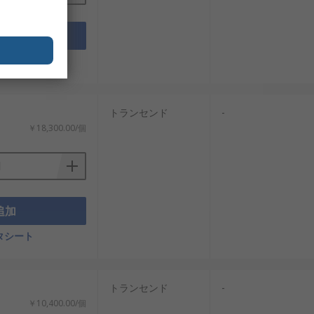
追加
タシート
トランセンド
-
￥18,300.00/個
能エネルギー、交通システム、IoTの拡
なデータ管理が実現できます。
追加
信頼性基準を満たすマイクロSDカードを提
扱っています。おすすめ品や交換部品も低
タシート
トランセンド
-
￥10,400.00/個