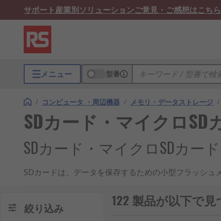
サポート
産業別ソリューション
ご意見・ご感想はこちら
メニュー
型番
/
コンピュータ ・周辺機器
/
メモリ・データストレージ
/
SDカード・マイクロSD
SDカード・マイクロSDカー
SDカードは、データを保存するための小型フラッシュ
りながら大容量のデータ保存が可能で、持ち運びやすい
分野でも活用が進んでいます。
122 製品が以下で
絞り込み
SDカードの仕組み