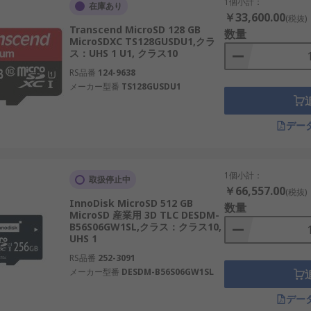
1個小計：
在庫あり
￥33,600.00
(税抜)
やIoTデバイスに広く使用されます。
Transcend MicroSD 128 GB
数量
MicroSDXC TS128GUSDU1,クラ
方式で、高耐久性・高信頼性を持ち、産業用に利用されます。
ス：UHS 1 U1, クラス10
ンスの取れた性能とコストを提供します。
RS品番
124-9638
メーカー型番
TS128GUSDU1
で、大容量・低価格ながら耐久性はやや低くなります。
環境に対応し、工場や交通システムで使用されます。
デー
ラや家庭用機器で広く使用されています。
1個小計：
取扱停止中
￥66,557.00
(税抜)
InnoDisk MicroSD 512 GB
あります。
数量
MicroSD 産業用 3D TLC DESDM-
B56S06GW1SL,クラス：クラス10,
長期記録に、64GBや32GBのカードは教育機関や小規模IoT
UHS 1
IoT機器に、標準SDカードはカメラやAV機器に使われます。
RS品番
252-3091
メーカー型番
DESDM-B56S06GW1SL
本国内の鉄道システムで利用され、安定性を確保します。
デー
で、商業用途のドキュメント保存に適しています。