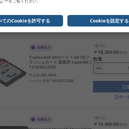
リシ
ーをご覧ください。
メーカー型番
EX512GSDU1
カのメーカーです。
す。
べてのCookieを許可する
Cookieを設定する
ードを展開しています。
デー
産業用まで幅広く製品を提供しています。
を持つメーカーです。
1個小計：
在庫あり
￥18,300.00
(税抜)
タ保存媒体です。特に日本市場においては、半導体産業や再生可
Transcend SDカード 1 GB SDフ
数量
れます。適切なカードを選択し利用することで、安全で効率的
ラッシュカード 産業用 SuperMLC
TS1GSDC220I
コンポーネントのご紹介
RS品番
262-9694
メーカー型番
TS1GSDC220I
プライヤーとして認知されています。当社は、日本の高い性能・
応する幅広いSDカード・マイクロSDカードを卸売価格で取り
デー
をご確認ください。
1個小計：
在庫あり
￥10,400.00
(税抜)