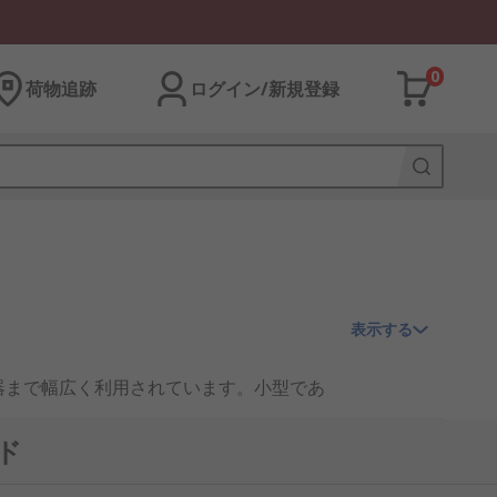
0
荷物追跡
ログイン/新規登録
表示する
器まで幅広く利用されています。小型であ
、再生可能エネルギー設備や半導体製造
ド