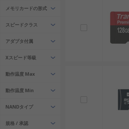
メモリカードの形式
マイクロSDカード
：小型サイズでスマートフォン
SLC SDカード
：1セルあたり1ビットを記録する
スピードクラス
MLC SDカード
：1セルに2ビットを記録し、バラ
TLC SDカード
：1セルに3ビットを記録する方式
アダプタ付属
産業用SDカード
：高温・低温や振動などの厳しい
Xスピード等級
標準SDカード
：一般的なサイズで、デジタルカメ
SDカードの利点
動作温度 Max
SDカードは小型ながら高い性能を持ち、多くの利点が
動作温度 Min
大容量の保存：1TBのカードはデータセンターでの
NANDタイプ
高い汎用性：マイクロSDカードはスマートフォンや
耐環境性：産業用SDカードは風力発電設備や日
規格 / 承認
携帯性：16GBや32GBカードは持ち運びが容易