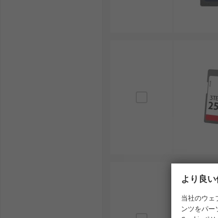
耐環境性：産業用や防水、防塵仕様など、日本国
SDカードの用途
SDカードは産業、商業、ホビーの幅広い用途で利用さ
デジタルカメラ：標準SDカードは家庭用からプ
スマートフォン・IoT機器：マイクロSDカードは
再生可能エネルギー設備：産業用SDカードは太
交通インフラ：鉄道の監視カメラや自動改札機で
教育・研究：32GBや64GBのカードは大学の研
SDカードメーカー
より良い
SDカードは、多くの国内外メーカーによって製造され
当社のウェ
ンツをパー
Transcend：幅広い製品ラインナップを展開す