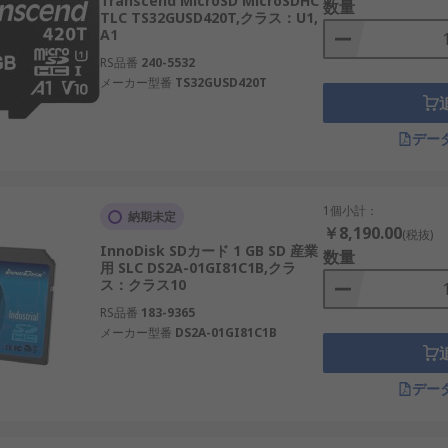
Transcend MicroSD MicroSDHC
数量
TLC TS32GUSD420T,クラス：U1,
A1
RS品番
240-5532
メーカー型番
TS32GUSD420T
デー
1個小計：
納期未定
￥8,190.00
(税抜)
InnoDisk SDカード 1 GB SD 産業
数量
用 SLC DS2A-01GI81C1B,クラ
ス：クラス10
RS品番
183-9365
メーカー型番
DS2A-01GI81C1B
デー