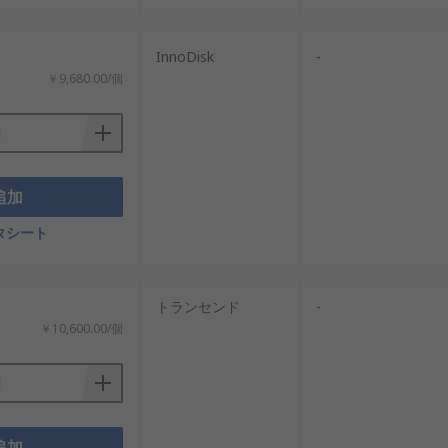
InnoDisk
-
￥9,680.00/個
追加
タシート
トランセンド
-
￥10,600.00/個
追加