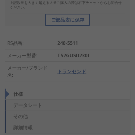
上記数量を大きく超える大量ご購入の際は右下チャットからお問合せ
ください。
部品表に保存
RS品番
:
240-5511
メーカー型番
:
TS2GUSD230I
メーカー/ブランド
トランセンド
名
:
仕様
データシート
その他
詳細情報