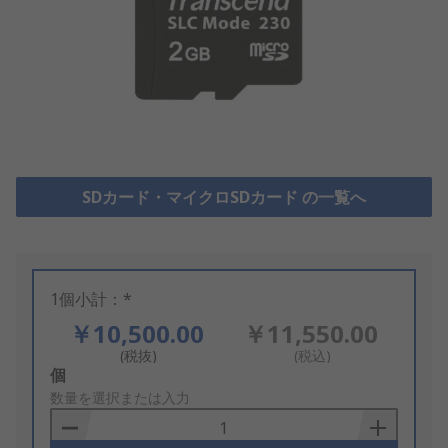
SDカード・マイクロSDカード の一覧へ
1個小計：*
￥10,500.00
￥11,550.00
(税抜)
(税込)
Add
個
to
数量を選択または入力
Basket