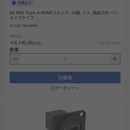
在庫あり
価しやすい点が利点です。
RS PRO Type A HDMIコネクタ, 20極, メス, 接続方向:ペン
用途によっては、HDMI以外の方式を選ぶ方が適し
タイプナイフ
ている場合もあります。
RS品番
724-8959
1個小計：
長距離伝送が必要な場合は、光伝送や専用の
￥6,143.00
(税抜)
￥6,143.00/個
映像伝送方式の方が安定することがありま
数量
す。
PC用途で高リフレッシュレートを重視する場
合は、DisplayPortの方が適する場合がありま
す。
追加
HDMIコネクタの選び方
データシート
HDMIコネクタを選定する際は、接続機器の仕様と
設置条件を踏まえて検討することが重要です。
オス／メス：接続形態に合わせてオスメスの
区分を確認します。