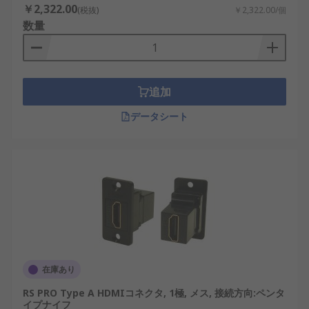
￥2,322.00
基本です。
(税抜)
￥2,322.00/個
数量
ミニHDMIコネクタ
：小型カメラや携帯機器向
けに採用されることが多く、省スペース設計
に適しています。
マイクロHDMIコネクタ
：さらに小型の端子
追加
で、薄型機器やモバイル端末に搭載される場
データシート
合があります。
L字型のHDMIコネクタ
：狭い設置スペースで
ケーブルを曲げずに配線でき、筐体背面の干
渉を回避できます。
HDMI延長コネクタ
：既存ケーブルを延長する
用途で使用され、配線距離の調整に役立ちま
す。
HDMIケーブル用の延長コネクタ
：ケーブル同
士を接続する中継部品として使用され、施工
在庫あり
現場や仮設設備で利用されます。
RS PRO Type A HDMIコネクタ, 1極, メス, 接続方向:ペンタ
イプナイフ