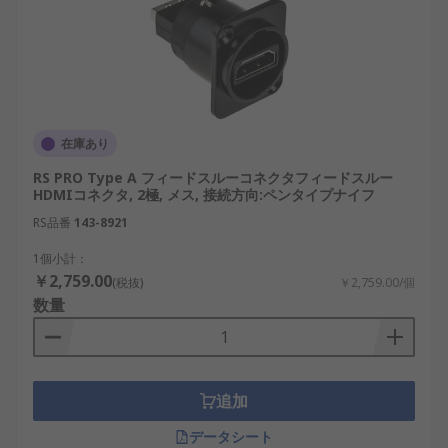
RS PRO：幅広いHDMIコネクタを取り扱い、
汎用用途から産業用途まで対応しています。
Molex：高密度コネクタ分野で実績があり、信
頼性の高い製品を提供しています。
在庫あり
TE Connectivity：産業車載用途での実績があ
り、堅牢なコネクタ製品を展開しています。
RS PRO Type A フィードスルーコネクタフィードスルー
HDMIコネクタ, 2極, メス, 接続方向:ペンタイプナイフ
Bulgin：防水防塵仕様の接続部品に強みがあ
RS品番
143-8921
り、過酷環境向け製品でも知られています。
1個小計：
Amphenol Socapex：業務用産業用の接続機器
￥2,759.00
で採用され、耐久性を重視した設計が特徴で
(税抜)
￥2,759.00/個
数量
す。
Samtec：高速伝送コネクタで知られ、精密接
続部品を幅広く提供しています。
追加
国内ではAI関連設備や産業用ロボットの導入が進
み、映像信号を用いた監視検査工程の重要性が高ま
データシート