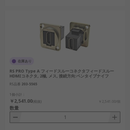
っています。HDMIコネクタはその接続基盤を支え
る部品であり、適切な選定と安定供給が設備品質に
直結します。メーカーや仕様、通販での供給条件を
比較しながら、用途に合った構成を整えることが重
要です。
HDMIコネクタ用RSコンポーネンツ
のご紹介
在庫あり
産業用途を中心に幅広い分野で使用されるHDMIコ
RS PRO Type A フィードスルーコネクタフィードスルー
ネクタについて、RSコンポーネンツは電子部品のグ
HDMIコネクタ, 2極, メス, 接続方向:ペンタイプナイフ
ローバルサプライヤーとして、日本市場向けに選定
RS品番
203-5565
された製品を複数メーカーから取り扱っています。
1個小計：
設計段階での選定から、保守交換用途までを想定し
￥2,541.00
(税抜)
￥2,541.00/個
たHDMI延長コネクタを安定的に供給しており、用
数量
途や条件に応じた製品比較が可能です。