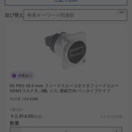
HDMIコネクタの仕組み
並び替え
検索キーワード関連順
HDMIコネクタは、複数の接点を通じて映像音声デ
ータを高速伝送し、機器同士を同期させます。信号
は差動伝送方式で送られるため、ノイズ耐性を確保
しながら高品質な出力を実現できます。
主な機能は、映像と音声の同時伝送、解像度やフレ
ームレートの維持、機器間制御信号のやり取りなど
です。たとえばAV機器では、1本のケーブルで複数
在庫あり
の信号をまとめて扱える点が利点になります。産業
RS PRO 38.5 mm フィードスルーコネクタフィードスルー
用途では、安定した接続性と耐久性が重視されま
HDMIコネクタ, 2極, メス, 接続方向:ペンタイプナイフ
す。
RS品番
124-6388
HDMIコネクタとDisplayPortコネクタの違
1個小計：
い
￥2,414.00
(税抜)
￥2,414.00/個
数量
HDMIコネクタとDisplayPortコネクタは、どちらも