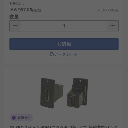
1個小計：
￥6,957.00
(税抜)
￥6,957.00/個
数量
追加
データシート
在庫あり
RS PRO Type A HDMIコネクタ, 1極, メス, 接続方向:ペンタ