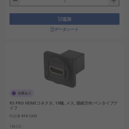
デジタル映像信号を扱いますが、用途と普及領域に
違いがあります。HDMIは家庭用機器を中心に広く
普及しており、テレビやレコーダーなどで標準的に
追加
採用されています。
データシート
一方、DisplayPortはPCモニター用途や業務用機器
で採用されることが多く、高リフレッシュレートや
複数ディスプレイ出力に対応しやすい規格として知
られています。日本国内でも半導体製造ラインや検
査装置などでは、設置環境に応じてHDMIと
DisplayPortが使い分けられています。
HDMIコネクタの種類
在庫あり
HDMIコネクタには、機器のサイズや用途に応じた
RS PRO HDMIコネクタ, 19極, メス, 接続方向:ペンタイプナ
複数の形状があります。
イフ
RS品番
874-1232
標準HDMIコネクタ
：一般的なテレビやモニタ
1個小計：
ーで広く使用されるタイプで、19ピン構成が