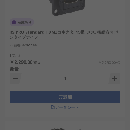
接点数：1、2、19、20、38など仕様の違いを
確認し、対応規格と一致させます。
在庫あり
サイズ：標準、ミニ、マイクロなど機器寸法
に適した形状を選びます。
RS PRO Standard HDMIコネクタ, 19極, メス, 接続方向:ペ
ンタイプナイフ
取付方式：ねじ固定、はんだ付け、差し込
RS品番
874-1188
み、表面実装、クランプなど設計条件に合う
方式を選びます。
1個小計：
￥2,290.00
(税抜)
￥2,290.00/個
定格電圧：5.3V、30V、40V、125V、250Vな
数量
どの定格を確認し、安全性を確保します。
HDMIコネクタのメーカー
追加
HDMIコネクタは多数のメーカーから販売されてお
り、品質や供給体制、耐久性が比較ポイントになり
データシート
ます。用途が産業用か民生用かによって求められる
条件が異なるため、信頼性の高いメーカーを選ぶこ
とが重要です。