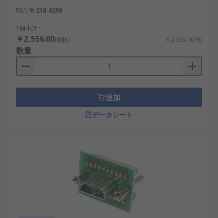
防水仕様のHDMIコネクタ
：屋外設置や粉じん
RS品番
218-8298
環境向けに設計され、シール構造で保護性能
を確保します。
1個小計：
￥2,556.00
(税抜)
￥2,556.00/個
HDMIコネクタのメリット
数量
配線の簡素化：映像と音声を1本のケーブルで
伝送できるため、配線構成を整理しやすくな
ります。
追加
高画質対応：高解像度映像を安定して伝送で
データシート
き、映像品質を維持しやすい点が特徴です。
互換性の高さ：幅広い機器で採用されている
ため、接続規格を統一しやすくなります。
設置自由度：延長コネクタやL字型構造を活用
することで、設置条件に合わせた配線が可能
です。
コスパの良さ：HDMIコネクタの価格と性能の
バランスが取りやすく、総合的なコスパで評