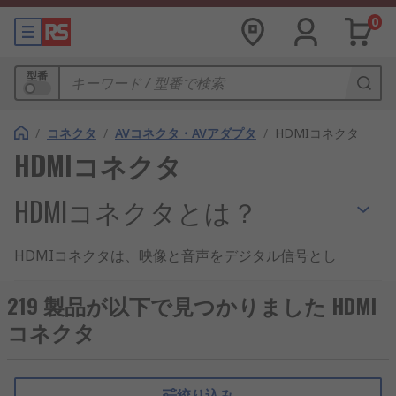
0
型番
/
コネクタ
/
AVコネクタ・AVアダプタ
/
HDMIコネクタ
HDMIコネクタ
HDMIコネクタとは？
HDMIコネクタは、映像と音声をデジタル信号とし
て伝送するための接続部品です。テレビやモニター
だけでなく、産業用ディスプレイや計測機器、制御
219 製品が以下で見つかりました HDMI
装置などでも広く使用されています。近年は高解像
コネクタ
度化が進み、安定した伝送品質を確保するために、
用途に合ったHDMIコネクタの選定が重要になって
います。
絞り込み