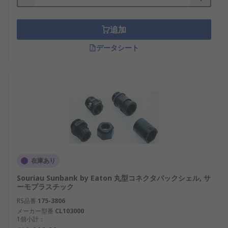
丸型コネクタバックシェルとケーブルグラン
ドの違い
追加
データシート
丸型コネクタバックシェルと
ケーブルグランド
は、
いずれもケーブル接続部を保護する役割を持ちます
が、構造と用途に明確な違いがあります。バックシ
ェルはコネクタの一部として設計され、コネクタ本
体と一体化して使用されます。これに対し、ケーブ
ルグランドはパネルや筐体のケーブル貫通部に取り
付けられ、ケーブルの固定と防水を行います。
また、丸型コネクタバックシェルは、電磁シールド
性能やケーブルの曲げ角度を調整できる構造を備え
在庫あり
る点が特徴です。一方、ケーブルグランドは構造が
Souriau Sunbank by Eaton 丸型コネクタバックシェル, サ
比較的単純で、主に防塵や防水を目的としていま
ーモプラスチック
す。高信頼性が求められる国内の輸送機器や風力発
RS品番
175-3806
電装置では、バックシェルが選定されることが多い
メーカー型番
CL103000
1個小計：
です。