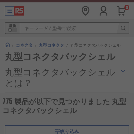
0
型番
/
コネクタ
/
丸型コネクタ
/
丸型コネクタバックシェル
丸型コネクタバックシェル
丸型コネクタバックシェル
とは？
丸型コネクタバックシェルは、
ケーブル
とコネクタ
775 製品が以下で見つかりました 丸型
の接続部を保護し、機械的強度や電磁的シールド性
コネクタバックシェル
能を高めるための部品です。英語では「circular
connector backshell」と呼ばれ、産業機器や輸送機
器、通信装置など幅広い分野で使用されています。
絞り込み
特に、日本の産業用ロボットや再生可能エネルギー