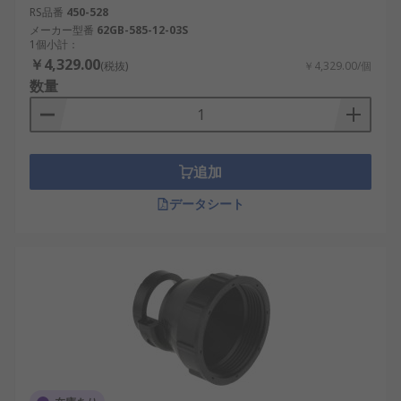
めの金属シールド構造を備え、半導体製造装
RS品番
450-528
置や通信機器で使用されます。
メーカー型番
62GB-585-12-03S
1個小計：
防水防塵タイプ
：IP67以上の保護等級を備え
￥4,329.00
(税抜)
￥4,329.00/個
たモデルで、屋外設備や再生可能エネルギー
数量
装置に最適です。
軽量タイプ
：アルミニウムやアルミ合金を採
用し、航空・輸送分野での使用に向いていま
す。
追加
ねじ固定型
：堅牢な取り付けが可能で、振動
データシート
や衝撃がある現場で使用されます。
丸型コネクタバックシェルの利点
丸型コネクタバックシェルを使用することで、電気
的・機械的安定性が向上し、長期間の信頼性を確保
できます。国内の工業分野や再生可能エネルギー市
場でも、高い需要を持つ部品のひとつです。