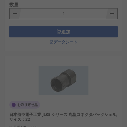
す。当社は、日本の高い性能・信頼性基準を満たす
数量
丸型コネクタバックシェルを提供しており、産業用
途から革新的なプロジェクトまで対応する幅広い丸
型コネクタバックシェルを卸売価格で取り扱ってい
ます。おすすめ品や交換部品も低価格でご用意して
追加
います。配送については、
配送ページ
をご確認くだ
さい。
データシート
お取り寄せ品
日本航空電子工業 JL05 シリーズ 丸型コネクタバックシェル,
サイズ：22