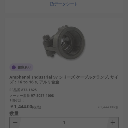
データシート
Amphenol Limited（アンフェノール）
：グ
ローバルに展開する大手メーカーで、高信頼
性の航空・防衛向けバックシェルを製造。
TE Connectivity（ティーイー・コネクティビ
ティ）
：多様な産業向けに高性能バックシェ
ルを提供。防水・防塵仕様に強みがありま
す。
ITT Cannon（アイティーティーキャノン）
：
在庫あり
堅牢で精密な設計により、輸送機器や産業機
Amphenol Industrial 97 シリーズ ケーブルクランプ, サイ
器分野で広く採用。
ズ：16 to 16 s, アルミ合金
Phoenix Contact（フェニックスコンタク
RS品番
873-1825
ト）
：制御盤機器向けのバックシェルを展開
メーカー型番
97-3057-1008
1個小計：
し、信頼性の高い通信品質を実現。
￥1,444.00
(税抜)
￥1,444.00/個
ヒロセ電機（Hirose Electric）
：国内メーカ
数量
ーで、小型・軽量・高精度な製品を開発。日
本のIoT市場で人気があります。