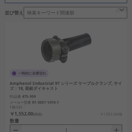
装置など、厳しい環境での安定した接続を求められ
並び替え
検索キーワード関連順
る場面で重要な役割を果たしています。
丸型コネクタバックシェルの仕組
み
丸型コネクタバックシェルは、ケーブルが接続され
たコネクタの背面に取り付けられ、ケーブルの固定
や保護を行う構造になっています。金属または高耐
久樹脂で作られ、ケーブルの曲げや引っ張りによる
一時的に在庫切れ
ダメージを軽減し、信号品質を維持します。
Amphenol Industrial 97 シリーズ ケーブルクランプ, サイ
ズ：18, 亜鉛ダイキャスト
主な機能は、ケーブルのストレインリリーフ（引張
RS品番
475-959
応力の緩和）、防塵・防水、電磁シールド（EMI保
メーカー型番
97-3057-1010-1
護）です。これにより、外部環境によるノイズ干渉
1個小計：
を防ぎ、機器の信頼性を高めることができます。特
￥1,552.00
(税抜)
￥1,552.00/個
に、AI制御機器やIoT端末など、通信の安定性が重
数量
視される装置では欠かせません。