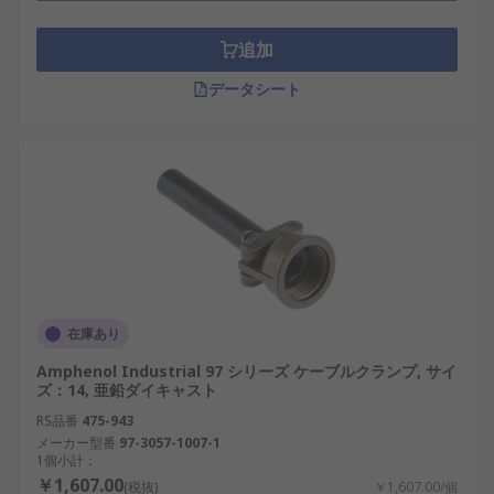
日本航空電子工業（Japan Aviation
Electronics Industry）
：高耐久性のコネク
追加
タバックシェルを製造し、半導体・交通分野
データシート
で高い評価を得ています。
丸型コネクタバックシェルは、単なる保護部品では
なく、信号品質や装置の信頼性を左右する重要なコ
ンポーネントです。国内産業の自動化や再生可能エ
ネルギーの拡大に伴い、今後ますます需要が高まる
と予想されます。適切な選定と設計により、長期的
な安定運用と高いコスパを実現することが可能で
す。
在庫あり
丸型コネクタバックシェル用RSコ
Amphenol Industrial 97 シリーズ ケーブルクランプ, サイ
ンポーネントのご紹介
ズ：14, 亜鉛ダイキャスト
RS品番
475-943
メーカー型番
97-3057-1007-1
RSは、日本全国で使用される丸型コネクタバックシ
1個小計：
ェルの世界的なサプライヤーとして認知されていま
￥1,607.00
(税抜)
￥1,607.00/個