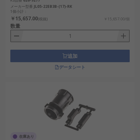
RS品番
626-9277
メーカー型番
JL05-22EB3B-(17)-RK
1個小計：
￥15,657.00
(税抜)
￥15,657.00/個
数量
追加
データシート
在庫あり