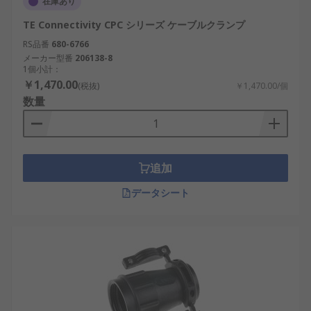
在庫あり
高い保護性能
：防塵・防水構造により、過酷
な環境でも安定動作を実現。例：風力発電制
TE Connectivity CPC シリーズ ケーブルクランプ
御ユニット、屋外監視カメラ。
RS品番
680-6766
電磁シールド効果
：外部ノイズを遮断し、通
メーカー型番
206138-8
1個小計：
信精度を維持。例：AIサーバー、半導体検査
￥1,470.00
(税抜)
￥1,470.00/個
装置。
数量
ケーブルの応力軽減
：ストレインリリーフ構
造により、ケーブルの断線を防止。例：自動
搬送装置、ロボット制御モジュール。
追加
長寿命とコスパ
：耐久性の高い素材を使用
し、交換頻度を減らすことでコスパを向上。
データシート
例：太陽光発電システム、鉄道信号装置。
整然とした配線
：アングルタイプや小型タイ
プを使うことで配線効率を高め、メンテナン
ス性を向上。例：制御盤内部、IoTセンサーノ
ード。
デメリットとしては以下の点が挙げられます。