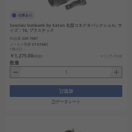
高性能モデルほど価格が上がる傾向がありま
在庫あり
す。
Souriau Sunbank by Eaton 丸型コネクタバックシェル, サ
材質や構造によっては重量が増し、取り付け
イズ：16, プラスチック
に工夫が必要な場合があります。
RS品番
220-7067
メーカー型番
UTG16AC
丸型コネクタバックシェルの選び
1個小計：
￥1,275.00
方
(税抜)
￥1,275.00/個
数量
丸型コネクタバックシェルを選定する際には、使用
環境や目的に応じて複数の要素を考慮する必要があ
ります。以下のポイントを確認することで、最適な
追加
コネクタバックシェルを選べます。
データシート
シェルサイズ
：対応するコネクタサイズに合
わせて選定。サイズが合わないと防水・防塵
性能が低下するおそれがあります。
取付方向（ストレート／アングル）
：設置ス