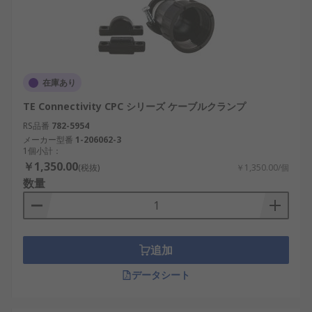
ペースやケーブル配線経路に応じて決定しま
す。
オス／メス
：コネクタとの適合性を確認。誤
接続を防ぐため、メーカーの仕様を参照する
ことが重要です。
在庫あり
ハウジング材質
：アルミニウム、アルミ合
TE Connectivity CPC シリーズ ケーブルクランプ
金、ステンレススチール、樹脂など。使用環
RS品番
782-5954
境により耐食性や軽量性を考慮します。
メーカー型番
1-206062-3
1個小計：
防水・防塵等級
：屋外や湿度の高い環境で
￥1,350.00
(税抜)
￥1,350.00/個
は、IP67以上のモデルが推奨されます。
数量
丸型コネクタバックシェルの用途
丸型コネクタバックシェルは、産業用から民生用、
追加
研究用途まで幅広く使用されています。高い耐久性
データシート
と防護性能により、日本国内でも多くの分野で導入
が進んでいます。