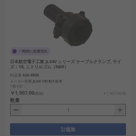
産業ロボット
：稼働部のケーブル保護によ
り、長時間の安定動作を実現。
再生可能エネルギー装置
：太陽光パネルや風
力発電制御盤のケーブル接続部で使用。
鉄道・輸送機器
：振動や衝撃に強く、信号ケ
ーブルや制御線の安全性を確保。
一時的に在庫切れ
通信設備
：データ伝送の安定化に寄与し、AI
日本航空電子工業 JL04V シリーズ ケーブルクランプ, サイ
サーバーや基地局などで使用。
ズ：18, ニトリルゴム（NBR）
DIY・ホビー用途
：自作電子工作やドローン製
RS品番
626-8858
作などで、耐久性の高い接続を実現。
メーカー型番
JL04-18CK(13)-R
1個小計：
￥1,907.00
丸型コネクタバックシェルメーカ
(税抜)
￥1,907.00/個
数量
ー
信頼性と性能を兼ね備えた丸型コネクタバックシェ
ルのメーカーは、国内外に多数存在します。以下は
追加
主要なメーカーとその特徴です。