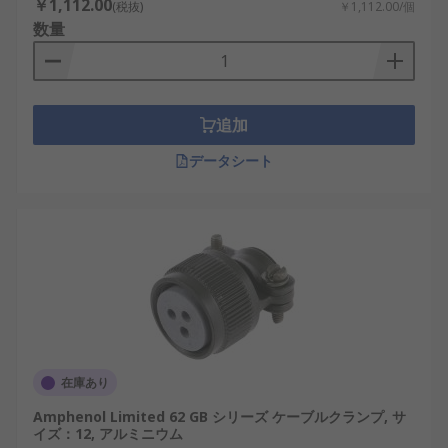
￥1,112.00
(税抜)
￥1,112.00/個
丸型コネクタバックシェル
数量
の種類
丸型コネクタバックシェルには多様なタイプが存在
追加
し、環境条件や用途に応じて選定されます。以下に
データシート
代表的な種類を紹介します。
ストレートタイプ
：最も一般的な形状で、ケ
ーブルを真っすぐに取り付けるタイプ。狭い
スペースでも使いやすく、標準的な産業機器
に適しています。
アングルタイプ（90度型）
：ケーブルの取り
回しを容易にするため、限られたスペースで
の配線に便利です。制御盤やロボットアーム
在庫あり
内部で多用されます。
Amphenol Limited 62 GB シリーズ ケーブルクランプ, サ
EMIシールドタイプ
：電磁波干渉を防止するた
イズ：12, アルミニウム