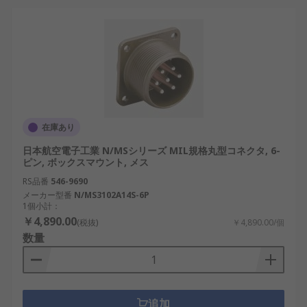
半導体製造装置
：クリーンルーム対応機器の
精密制御配線に適しています。
自動車および輸送機器
：エンジン制御ユニッ
トや車載センサ系統に使用。
日本の鉄道・交通インフラ
：信号制御装置や
案内表示機器の耐振動接続に活用。
農業や建設の自動化機器
：スマート農機や自
在庫あり
律型建設ロボットのインターフェース接続。
日本航空電子工業 N/MSシリーズ MIL規格丸型コネクタ, 6-
ピン, ボックスマウント, メス
MIL規格丸型コネクタのメ
RS品番
546-9690
ーカー
メーカー型番
N/MS3102A14S-6P
1個小計：
￥4,890.00
(税抜)
￥4,890.00/個
国内外には多くの信頼性あるメーカーが存在し、高
数量
品質な製品が提供されています。
Amphenol：幅広い産業向けに高信頼性のコネ
クタを展開し、防衛・航空分野にも強みがあ
追加