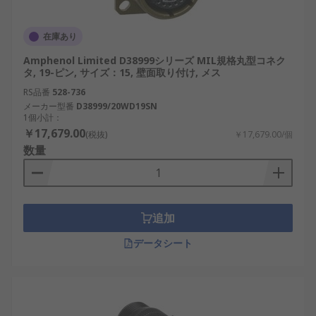
以下は、いくつかの注意点です：
在庫あり
高性能タイプは価格が高くなる場合がありま
Amphenol Limited D38999シリーズ MIL規格丸型コネク
タ, 19-ピン, サイズ：15, 壁面取り付け, メス
す。
RS品番
528-736
A嵌合が複雑なタイプでは、適切な取り扱いが
メーカー型番
D38999/20WD19SN
求められます。
1個小計：
￥17,679.00
(税抜)
￥17,679.00/個
MIL規格丸型コネクタの選び方
数量
製品仕様や使用環境に応じて、以下のようなポイン
トを確認して選定する必要があります。
追加
端子の性別
：接続相手に応じて、オス・メス
データシート
を適切に選択。
実装方式
：フランジマウント、ケーブルマウ
ント、ボックスマウント、スルーマウントな
ど、機器構造に適した取り付け方法を選びま