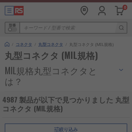
0
型番
/
コネクタ
/
丸型コネクタ
/
丸型コネクタ (MIL規格)
丸型コネクタ (MIL規格)
MIL規格丸型コネクタと
は？
MIL規格丸型コネクタは、米国の軍用規格に基づい
4987 製品が以下で見つかりました 丸型
て設計された丸型の電気コネクタです。過酷な環境
コネクタ (MIL規格)
でも安定した接続性能を維持することが求められ、
特に信頼性や耐久性が重視される産業用途で広く利
用されています。日本国内では、再生可能エネルギ
絞り込み
ー設備や輸送インフラ、半導体製造装置などにおい