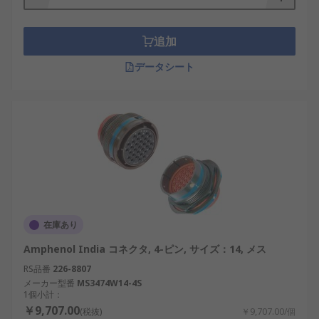
その堅牢な構造は、接続ミスや不具合のリスクを大
幅に低減し、長期間にわたるメンテナンスフリー運
追加
用にも対応します。接触部の処理や素材も規格で細
かく指定されており、腐食への耐性や導電性も優れ
データシート
ています。
MIL規格と汎用規格（com-spec）との違い
MIL規格丸型コネクタと一般的な汎用丸型コネクタ
（com-spec）は、構造や使用環境においていくつか
の大きな違いがあります。MIL規格は厳格なテスト
と検査基準に基づいて設計されており、軍事用途や
航空宇宙、輸送インフラなど、ミッションクリティ
在庫あり
カルなシステム向けに最適化されています。
Amphenol India コネクタ, 4-ピン, サイズ：14, メス
一方、com-specコネクタは、コストや汎用性を重視
RS品番
226-8807
して設計されており、オフィス機器や家庭用電子機
メーカー型番
MS3474W14-4S
1個小計：
器など、比較的穏やかな環境での使用に適していま
￥9,707.00
(税抜)
￥9,707.00/個
す。耐振動性や防水性といった要素はMIL規格に劣