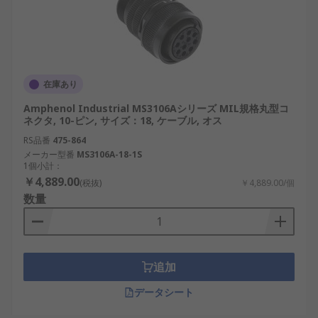
す。
コネクタサイズ
：接続スペースや電流容量に
合わせて外径・長さを確認します。
MIL規格標準
：MIL-DTL-26482、MIL-DTL-
5015、MIL-C-38999など、対象システムと互
在庫あり
換性のある規格を選定。
Amphenol Industrial MS3106Aシリーズ MIL規格丸型コ
ネクタ, 10-ピン, サイズ：18, ケーブル, オス
接触材料の処理
：ニッケル、すず、金、銀な
ど、用途に応じた耐久性と導電性を確保でき
RS品番
475-864
メーカー型番
MS3106A-18-1S
る処理を選びます。
1個小計：
￥4,889.00
(税抜)
￥4,889.00/個
MIL規格丸型コネクタの用途
数量
日本のさまざまな産業で活用されており、特に安全
性と耐久性が求められる分野で使用されています。
追加
再生可能エネルギー設備
：太陽光・風力発電
の制御システムやインバータとの接続に利
データシート
用。