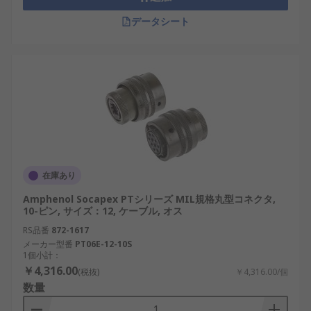
ります。
データシート
A TE Connectivity：豊富なMIL準拠コネクタ
ラインを持ち、産業から医療機器まで幅広く
対応。
A ITT Cannon：堅牢な構造と高密度設計で航
空・宇宙用途にも採用実績があります。
A Hirschmann：産業ネットワーク向けの高品
質な丸型コネクタを提供。
A Eaton：重電・防爆機器向けのタフな製品群
在庫あり
が特徴。
Amphenol Socapex PTシリーズ MIL規格丸型コネクタ,
Aハーモニックドライブシステムズ：日本国内
10-ピン, サイズ：12, ケーブル, オス
の高精度装置向けに小型で高性能な製品を展
RS品番
872-1617
開。
メーカー型番
PT06E-12-10S
1個小計：
MIL規格丸型コネクタは、その堅牢さと信頼性か
￥4,316.00
(税抜)
￥4,316.00/個
ら、日本国内のエネルギー、輸送、半導体産業にお
数量
いて今後さらに重要性を増すコンポーネントです。