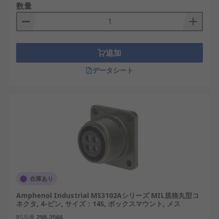
数量
る場合が多く、製造プロセスも一部で簡略化されて
います。したがって、日本の産業現場や交通インフ
ラで使用される場合は、信頼性を重視してMIL規格
が選ばれる傾向にあります。
追加
MIL規格丸型コネクタの種類
データシート
MIL規格丸型コネクタには、用途や接続条件に応じ
て複数の種類があります。それぞれのタイプは、サ
イズ、構造、端子の配置、耐環境性能などに特徴が
あります。
スタンダードMIL規格丸型コネクタ
：最も広
く使用される汎用型で、各種装置間の接続に
対応。
在庫あり
マイクロMIL規格丸型コネクタ
：小型化が求
Amphenol Industrial MS3102Aシリーズ MIL規格丸型コ
められる用途向けで、ドローンや小型制御装
ネクタ, 4-ピン, サイズ：14S, ボックスマウント, メス
置などに適しています。
RS品番
298-2566