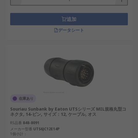
適切な製品選定により、安定した稼働環境とメンテ
ナンス効率の向上が期待されます。
追加
MIL規格丸型コネクタ用RSコンポ
データシート
ーネントのご紹介
RSは、日本全国で使用されるMIL規格丸型コネクタ
の世界的なサプライヤーとして認知されています。
当社は、日本の高い性能・信頼性基準を満たすMIL
規格丸型コネクタを提供しており、産業用途から革
新的なプロジェクトまで対応する幅広いMIL規格丸
型コネクタを卸売価格で取り扱っています。おすす
め品や交換部品も低価格でご用意しています。配送
在庫あり
については、
配送ページ
をご確認ください。
Souriau Sunbank by Eaton UTSシリーズ MIL規格丸型コ
ネクタ, 14-ピン, サイズ：12, ケーブル, オス
RS品番
848-8091
メーカー型番
UTS6JC12E14P
1個小計：