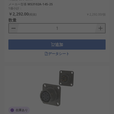
メーカー型番
MS3102A-14S-2S
ミニ MIL規格丸型コネクタ
：サイズと性能の
1個小計：
バランスが良く、自動車やFA機器向けに利用
￥2,292.00
(税抜)
￥2,292.00/個
されています。
数量
バヨネットロック式コネクタ
：工具なしで着
脱可能な構造を持ち、保守性に優れていま
す。
追加
スレッドロック式コネクタ
：ねじ込み式で高
い密閉性と安定性を提供。
データシート
背面取付型（リセプタクル）
：パネル裏側か
ら固定し、外部への突出を抑えた設計が可能
です。
MIL規格丸型コネクタの利点
MIL規格丸型コネクタは、高信頼性、耐環境性、柔
軟性など多くの利点を提供します。これらの特性に
より、日本の各産業分野で広く利用されています。
在庫あり