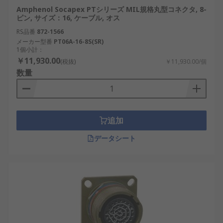
Amphenol Socapex PTシリーズ MIL規格丸型コネクタ, 8-
高い信頼性
：過酷な環境下でも長期間の安定
ピン, サイズ：16, ケーブル, オス
動作が可能。例：再生可能エネルギー制御装
RS品番
872-1566
置の屋外設置、自動搬送車の接続系統
メーカー型番
PT06A-16-8S(SR)
1個小計：
高い耐環境性
：防水・防塵・耐衝撃設計によ
￥11,930.00
(税抜)
￥11,930.00/個
り、さまざまな現場に対応。例：日本の沿岸
数量
部に設置された風力発電所、トンネル内設備
の接続
接続の安定性
：精密な嵌合構造で信号の劣化
や断線を防止。例：半導体露光装置内の信号
追加
線、高速鉄道制御系統
データシート
保守性の高さ
：容易な着脱構造でメンテナン
ス効率を向上。例：国内工場の自動機器更
新、IoTゲートウェイのフィールド交換
バリエーションの豊富さ
：形状・サイズ・接
続方式が多様で、設計の自由度が高い。例：
AI搭載ロボットのセンサ配線、スマート農業
機器の制御ユニット