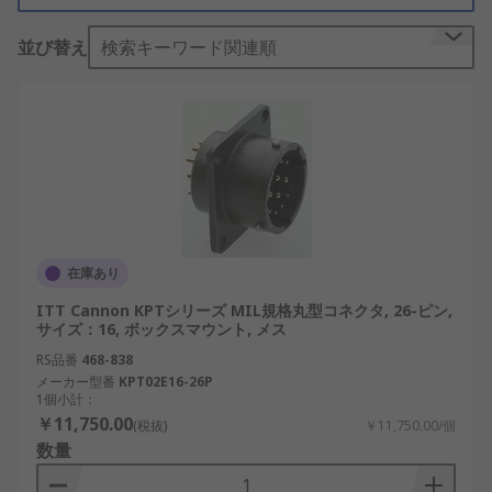
ても重要な役割を果たしています。
並び替え
検索キーワード関連順
MIL規格丸型コネクタの仕組み
MIL規格丸型コネクタは、円形のシェル構造を持
ち、内部に複数のコンタクトピンを備えています。
接続時にはオスとメスのコネクタが正確に嵌合し、
信号や電力を安全かつ確実に伝送します。
これらのコネクタは、厳しい耐振動性、耐衝撃性、
在庫あり
防塵性、防水性などを備えており、産業用ロボティ
クスや航空電子機器などの高負荷環境下でも使用さ
ITT Cannon KPTシリーズ MIL規格丸型コネクタ, 26-ピン,
サイズ：16, ボックスマウント, メス
れています。日本では、スマートファクトリー化が
進む中で、AI搭載の産業機器や自動倉庫設備におい
RS品番
468-838
メーカー型番
KPT02E16-26P
てもMIL規格丸型コネクタの需要が高まっていま
1個小計：
す。さらに、国内の再生可能エネルギー発電所や輸
￥11,750.00
(税抜)
￥11,750.00/個
送機器では、ミスの許されない安全性が求められる
数量
場面で採用が進んでいます。