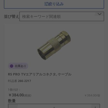
収められます。誘電体は箔シールドと銅編組で覆わ
絞り込み
れており、優れたEMIシールドを実現しています。
アンテナコネクタの形状
並び替え
検索キーワード関連順
アンテナコネクタには、ストレートまたはライトア
ングルの両方のプラグ（オス）とソケット（メス）
タイプがあります。
アンテナコネクタの取り付け方法
通常、アンテナコネクタをケーブルに取り付けてか
在庫あり
ら、専用ラチェット圧着工具で圧着します。アンテ
RS PRO TVエアリアルコネクタ, ケーブル
ナコネクタにはプッシュオンタイプのものもありま
すが、この終端方法では、信頼性の高い接続が得ら
RS品番
266-2217
れるとは限りません。一方、圧着タイプのアンテナ
1個小計：
コネクタは、信頼性の高い接続を実現し、テレビ・
￥384.00
(税抜)
￥384.00/個
衛星放送用ケーブル、エンドレシーバー接続に使用
数量
されています。