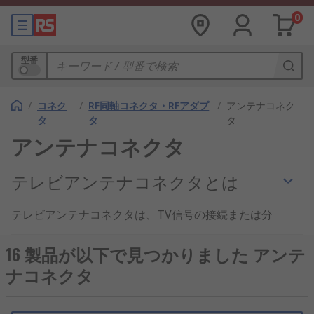
0
型番
/
コネク
/
RF同軸コネクタ・RFアダプ
/
アンテナコネク
タ
タ
タ
アンテナコネクタ
テレビアンテナコネクタとは
テレビアンテナコネクタは、TV信号の接続または分
配に使用される同軸コネクタの一種です。通常、公
称インピーダンス75Ωのテレビ信号伝送用同軸ケー
16 製品が以下で見つかりました アンテ
ブルに使用されます。最も一般的なケーブルは、
ナコネクタ
RG59、RG8、RG11です。これらの頑丈な同軸ケー
ブルは、銅製の中心導体が非導電性誘電体絶縁体に