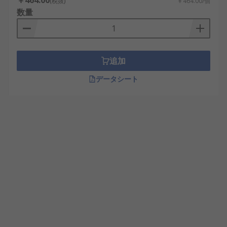
￥464.00
(税抜)
￥464.00/個
数量
追加
データシート