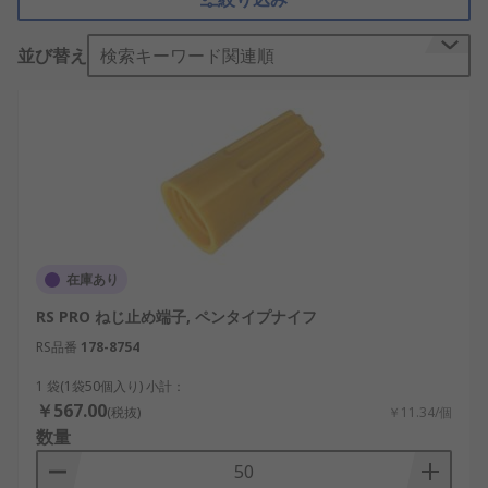
め付けられます。スペード端子やリング端子のよう
なコネクタで終端されたワイヤは、
ねじ
の上に押し
並び替え
検索キーワード関連順
込まれます。ねじ端子には、ライトアングル又は垂
直取り付けのボディ方向、さまざまなめっきのボデ
ィがあり、幅広い定格電流に適合できます。
一部のねじ端子は、簡単に識別してトラブルシュー
ティングを支援するように色分けされています。
ねじ端子の利点
在庫あり
使いやすく、所定の位置に簡単にはめ込み可
RS PRO ねじ止め端子, ペンタイプナイフ
能。基本的な
手動工具
のみが必要
RS品番
178-8754
基板への高密度ワイヤ接続が可能
1 袋(1袋50個入り) 小計：
低コストで、かん合コネクタの必要性を排除
￥567.00
(税抜)
￥11.34/個
適切に締め付けた場合に安全な電気接続を提
数量
供