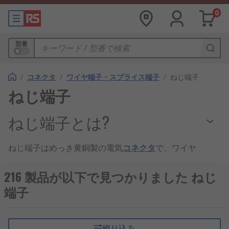
0
型番
/
コネクタ
/
ワイヤ端子・スプライス端子
/
ねじ端子
ねじ端子
ねじ端子とは?
ねじ端子はめっき黄銅製の電気
コネクタ
で、ワイヤ
を基板に直接接続でき、金属フレームとねじで構成
されています。ねじ端子は基板の穴にはめ込まれ、
216 製品が以下で見つかりました ねじ
所定の位置にはんだづけされた取り付け脚を使用し
端子
て基板に固定されます。被覆を除去したワイヤがね
じ頭の下に巻き付けられ、ねじはワイヤと金属フレ
ームを安全に電気接続するドライバーを使用して締
絞り込み