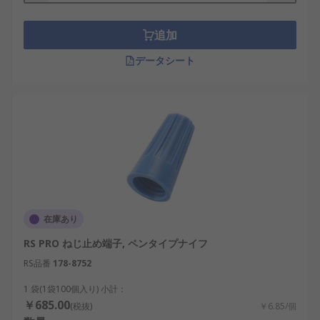
ワイヤや機器の交換が可能な現場で再利用可
能
追加
ソリッド、より線、終端処理済みワイヤで使
用可能
データシート
基板での保持を強化するキンク処理レグバー
ジョン
ねじ端子の用途
基板用ねじ端子により、電気信号及び電流を基板と
電気機器の間で送受信することができます。
在庫あり
RS PRO ねじ止め端子, ペンタイプナイフ
RS品番
178-8752
1 袋(1袋100個入り) 小計：
￥685.00
(税抜)
￥6.85/個