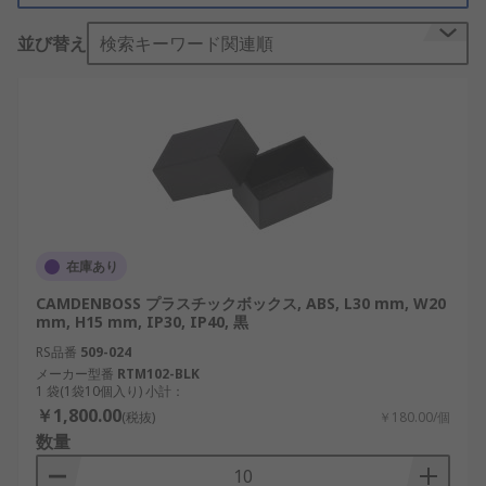
電子部品をポッティングボックス、つまり型に入れ
並び替え
検索キーワード関連順
て、任意のゲル状の物質で封入します。このゲル状
の物質が硬化し、電子部品の周囲に固定されます。
そうすると、振動や衝撃から保護するのみでなく、
湿気や他の腐食要因によって電子部品が損傷を受け
ることが無くなります。
ポッティングボックスのタイプ
一般に、ポッティングボックスのサイズと形状は、
在庫あり
収納する電子部品の寸法に応じて異なります。ま
CAMDENBOSS プラスチックボックス, ABS, L30 mm, W20
た、ポッティングボックスの充填に使用される素材
mm, H15 mm, IP30, IP40, 黒
も異なります。通常はシリコンラバーのゲルが使用
RS品番
509-024
されますが、熱硬化性プラスチックの製品もありま
メーカー型番
RTM102-BLK
1 袋(1袋10個入り) 小計：
す。
￥1,800.00
(税抜)
￥180.00/個
数量