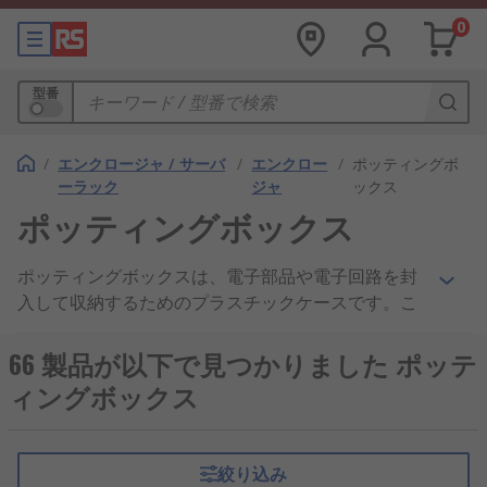
0
型番
/
エンクロージャ / サーバ
/
エンクロー
/
ポッティングボ
ーラック
ジャ
ックス
ポッティングボックス
ポッティングボックスは、電子部品や電子回路を封
入して収納するためのプラスチックケースです。こ
れにより、封入した電子部品と電子回路が、衝撃・
温度変化・湿気・化学物質などの影響から保護され
66 製品が以下で見つかりました ポッテ
ます。センサ、LEDライト、コンデンサなど様々な
ィングボックス
電子部品に適しています。
ポッティングボックスはどのように機能するのです
絞り込み
か？