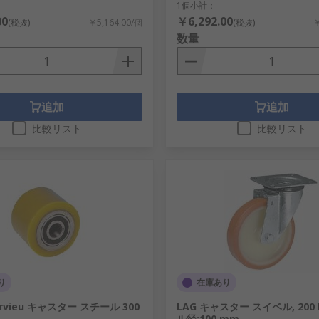
1個小計：
00
￥6,292.00
(税抜)
￥5,164.00/個
(税抜)
￥
、さまざまなプレート及びステムの取り付けタイプがあり、数
数量
。
追加
追加
比較リスト
比較リスト
り
在庫あり
Hervieu キャスター スチール 300
LAG キャスター スイベル, 200 
ル径:100 mm