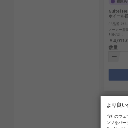
在庫あ
Guitel H
ホイール径:
RS品番
253-
メーカー型
1個小計：
￥4,011.
数量
より良い
当社のウェ
ンツをパー