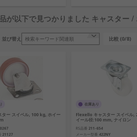
うなオプションがあります。
 製品が以下で見つかりました キャスター /
ーキ付きキャスター:
固定キャスターは、一度に1方向に移動
ターは、ペダルにより不要な動きを制限します。
ルト穴、又はねじ込みステムから選択できます。
並び替え
検索キーワード関連順
比較 (0/8)
大75 kg)、ミディアムデューティ(76-140 kg)、又はヘビーデ
上での移動、振動の最小化を目的として、キャスターに付けて使
たさまざまな素材で作られています。
運転、耐久性に優れている)、ポリウレタン / PUR (負荷容
ンから選択できます。
ビーデューティ用途に最適で、草 / 砂利などの荒れた路面や
り
在庫あり
端な条件下でも凍結や亀裂が発生しません。
スター スイベル, 100 kg, ホイー
Flexello キャスター スイベル, 2
mm
イール径:100 mm, ナイロン
ムなど、さまざまな素材を使用し、最大径280 mmの
ソリッ
0267
RS品番
211-654
ように設計されており、極端な荷重下でも容易に移動できるように、
番
21127
メーカー型番
422NY