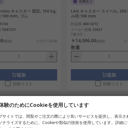
り
在庫あり
ervieu キャスター 固定, 150 kg,
LAG キャスター スイベル, 250 
100 mm, ゴム
ル径:100 mm
5744
RS品番
460-0272
番
5087221
メーカー型番
33627
1個小計：
00
￥14,006.00
(税抜)
￥4,011.00/個
(税抜)
￥1
数量
追加
追加
比較リスト
比較リスト
体験のためにCookieを使用しています
ブサイトでは、閲覧やご注文の際により良いサービスを提供し、表示さ
ソナライズするために、Cookieや類似の技術を使用しています。詳細