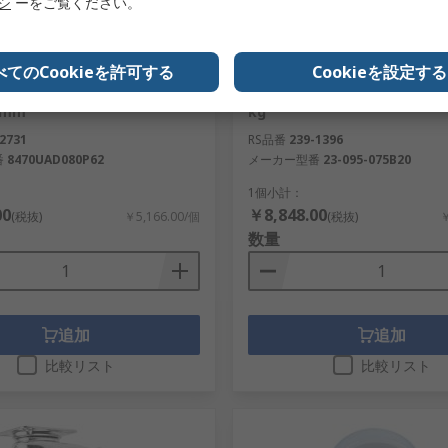
リシ
ーをご覧ください。
り
在庫あり
べてのCookieを許可する
Cookieを設定する
ャスター スイベル, 200 kg, ホイ
Guitel Hervieu キャスター 
 mm
kg
2731
RS品番
239-1396
番
8470UAD080P62
メーカー型番
23-095-075B20
1個小計：
00
￥8,848.00
(税抜)
￥5,166.00/個
(税抜)
￥
数量
追加
追加
比較リスト
比較リスト