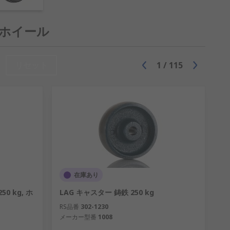
 ホイール
でき、スイベルキャスターでは回転して複
リセット
1
/
115
ューティ(141 kg以上)。
用します。サイズが豊富で、膨らませたり
量が非常に高く、摩耗及び引裂に対する耐性を
起伏の多い路面での作業に適しています。
在庫あり
50 kg, ホ
LAG キャスター 鋳鉄 250 kg
RS品番
302-1230
ドホイール
も取り揃えています。お客様の
メーカー型番
1008
さまざまなボール / ローラーベアリング