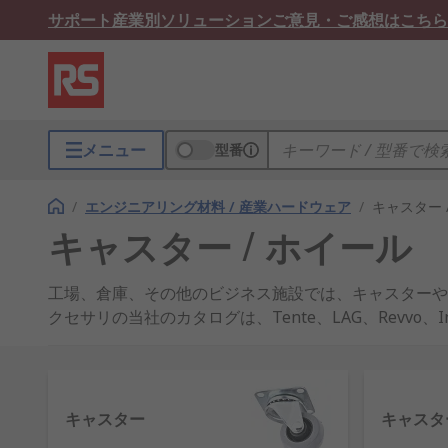
サポート
産業別ソリューション
ご意見・ご感想はこちら
メニュー
型番
/
エンジニアリング材料 / 産業ハードウェア
/
キャスター 
キャスター / ホイール
工場、倉庫、その他のビジネス施設では、キャスターや
クセサリの当社のカタログは、Tente、LAG、Revvo、In
どのタイプのキャスターやホイール
キャスターホイール
– ほとんどの種類の工業、
キャスター
キャスタ
り商品や物品を簡単に移動できます。