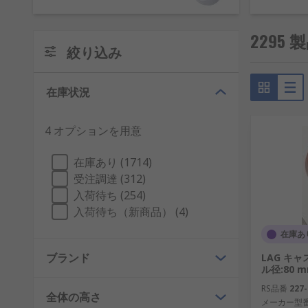
オンラインでキャスターを購入する際は、次のよ
2295
固定キャスター、スイベルキャスター、ブレ
絞り込み
数方向に移動できます。ブレーキ付きキャス
キャスター固定タイプ:
トッププレート、ボ
在庫状況
キャスター強度 / 重量定格:
ライトデューティ(最
タイヤホイール
- 衝撃の吸収や、小さい物体の
4 オプションを用意
空気を補充したりする必要はなく、耐久性に優れ
在庫あり (1714)
オプション:
受注調達 (312)
入荷待ち (254)
タイヤホイール材質:
ゴム(静音、スムーズな
入荷待ち（新商品） (4)
備えている)、ポリアミド又はポリプロピレ
環境タイプ:
耐穿刺性のソリッドタイヤは、ヘ
在庫あ
クローズドセルタイヤ壁は水を吸収せず、極
ブランド
LAG キャ
ル径:80 
また、鋳鉄、ソリッドスチール、多数のプラスチック、ゴ
RS品番
227-
全体の高さ
ニーズに応じて、2000 kgまでの荷重に対応できる
メーカー型