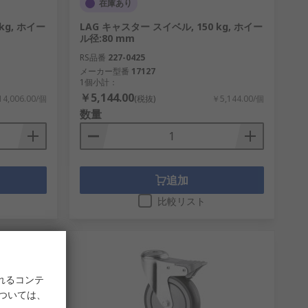
在庫あり
kg, ホイー
LAG キャスター スイベル, 150 kg, ホイー
ル径:80 mm
RS品番
227-0425
メーカー型番
17127
1個小計：
￥5,144.00
4,006.00/個
(税抜)
￥5,144.00/個
数量
追加
比較リスト
れるコンテ
については、