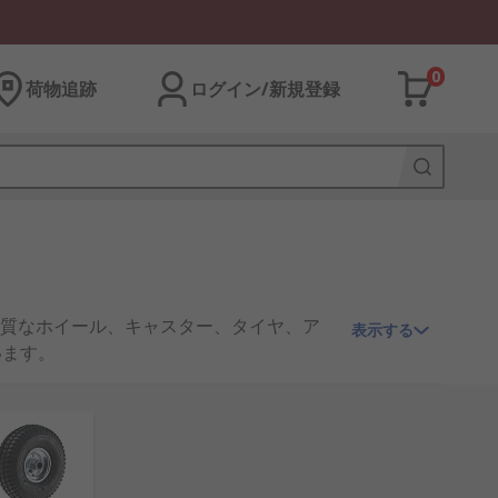
0
荷物追跡
ログイン/新規登録
質なホイール、キャスター、タイヤ、ア
表示する
ています。
すか?
スターは、幅広い
トロリーやトラック
によ