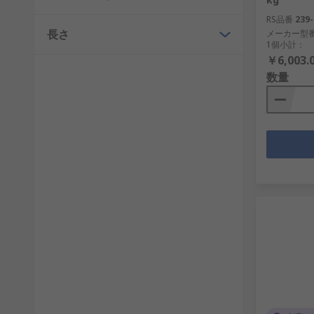
RS品番
239-
長さ
メーカー型
1個小計：
￥6,003.
数量