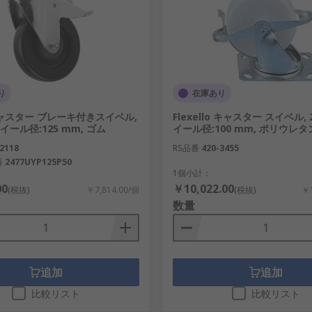
り
在庫あり
 キャスター ブレーキ付きスイベル,
Flexello キャスター スイベル, 2
 ホイール径:125 mm, ゴム
イール径:100 mm, ポリウレタ
2118
RS品番
420-3455
番
2477UYP125P50
1個小計：
00
￥10,022.00
(税抜)
￥7,814.00/個
(税抜)
￥1
数量
追加
追加
比較リスト
比較リスト