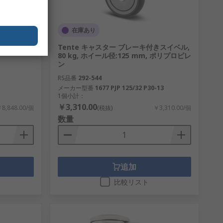
在庫あり
スチール 700
Tente キャスター ブレーキ付きスイベル,
80 kg, ホイール径:125 mm, ポリプロピレ
ン
RS品番
292-544
メーカー型番
1677 PJP 125/32 P30-13
1個小計：
￥3,310.00
8,848.00/個
(税抜)
￥3,310.00/個
数量
追加
比較リスト