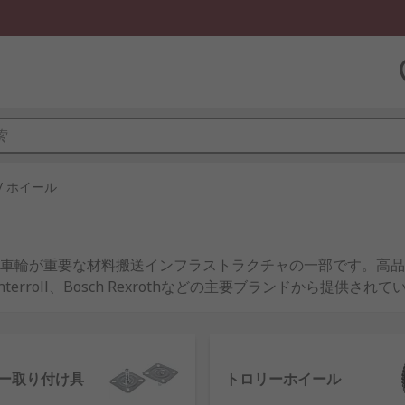
/ ホイール
車輪が重要な材料搬送インフラストラクチャの一部です。高品
terroll、Bosch Rexrothなどの主要ブランドから提供され
がさまざまな資材運搬作業に適していま
製造、商業用材料搬送に対応する主要ソリューションであるキャ
ー取り付け具
トロリーホイール