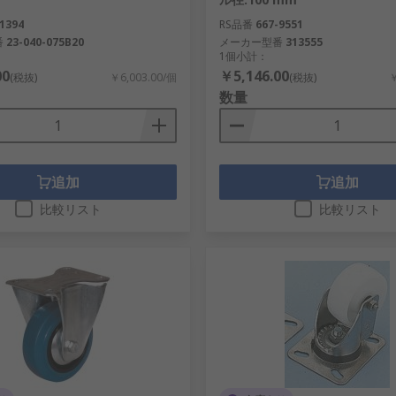
1394
RS品番
667-9551
番
23-040-075B20
メーカー型番
313555
1個小計：
00
￥5,146.00
(税抜)
￥6,003.00/個
(税抜)
￥
数量
追加
追加
比較リスト
比較リスト