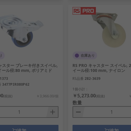
り
在庫あり
 キャスター ブレーキ付きスイベル,
RS PRO キャスター スイベル, 25
 ホイール径:80 mm, ポリアミド
イール径:100 mm, ナイロン
1373
RS品番
282-3639
番
3477PIR080P62
1個小計：
00
￥5,273.00
(税抜)
￥3,966.00/個
(税抜)
￥
数量
追加
追加