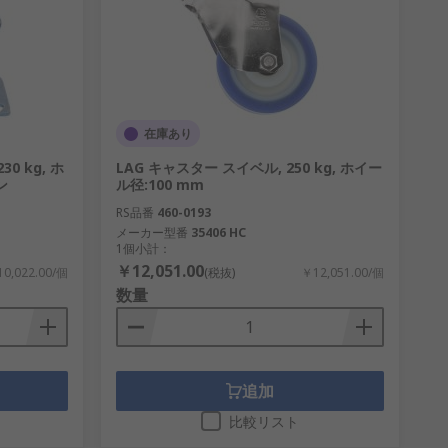
在庫あり
30 kg, ホ
LAG キャスター スイベル, 250 kg, ホイー
ン
ル径:100 mm
RS品番
460-0193
メーカー型番
35406 HC
1個小計：
￥12,051.00
0,022.00/個
(税抜)
￥12,051.00/個
数量
追加
比較リスト