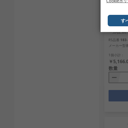
Cookieポ
在庫あ
す
Tente キ
ール径:80
RS品番
183-
メーカー型
1個小計：
￥5,166.
数量