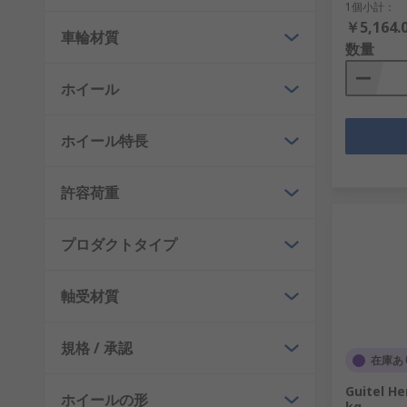
固定具が付属しています。
1個小計：
￥5,164.
車輪材質
当社の
ホイール&キャスターアクセサリ
のシリーズには
数量
付き又はソリッドホイールを取り付けることができます
ホイール
"
ホイール特長
許容荷重
プロダクトタイプ
軸受材質
規格 / 承認
在庫あ
Guitel 
ホイールの形
kg