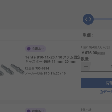
ルの種類に基づいて選択する必要があります。たとえば、 使
ーかプレートキャスターかを確認する必要があります。
プがあります。一般的なタイプは、次のとおりです。
ステム
-
客様のニーズに応じられるように、さまざまな長さのものがあ
単価：
ムシャフトが圧迫され、強度が高まります。
1 袋(1袋4個入り) 小計
在庫あり
合に使用します。対象物に溶接するかボルトで固定することで
￥636.00
(税抜)
Tente B10-11x20 / 10 ステム固定
数量
キャスター 鋳鉄 11 mm 20 mm
RS品番
795-6284
メーカー型番
B10-11x20 / 10
デー
1個小計：
在庫あり