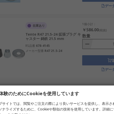
デー
1個小計：
在庫あり
￥586.00
(税抜)
Tente R47 21.5-24 拡張プラグ キ
数量
ャスター 鋳鉄 21.5 mm
RS品番
678-4145
メーカー型番
R47 21.5-24
デー
1 袋(1袋2個入り) 小計
在庫あり
体験のためにCookieを使用しています
￥8,856.00
(税抜)
Guitel Hervieu 958232 ステム固
数量
定 プラグ 鋳鉄 23 mm
ブサイトでは、閲覧やご注文の際により良いサービスを提供し、表示さ
ソナライズするために、Cookieや類似の技術を使用しています。詳細
RS品番
253-6472