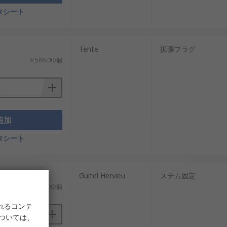
タシート
Tente
拡張プラグ
￥586.00/個
追加
タシート
：
Guitel Hervieu
ステム固定
￥4,428.00/個
れるコンテ
については、