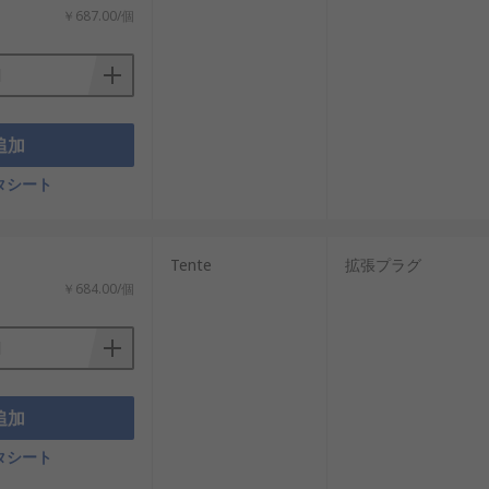
￥687.00/個
追加
タシート
Tente
拡張プラグ
￥684.00/個
追加
タシート