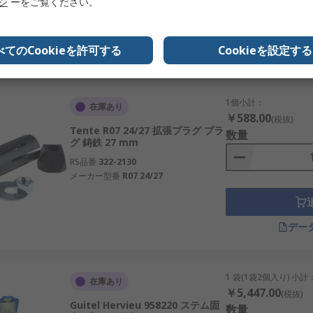
リシ
ーをご覧ください。
メーカー型番
958232
べてのCookieを許可する
Cookieを設定する
デー
1個小計：
在庫あり
￥588.00
(税抜)
Tente R07 24/27 拡張プラグ プラ
数量
グ 鋳鉄 27 mm
RS品番
322-2130
メーカー型番
R07 24/27
デー
1 袋(1袋2個入り) 小計
在庫あり
￥5,447.00
(税抜)
Guitel Hervieu 958220 ステム固
数量