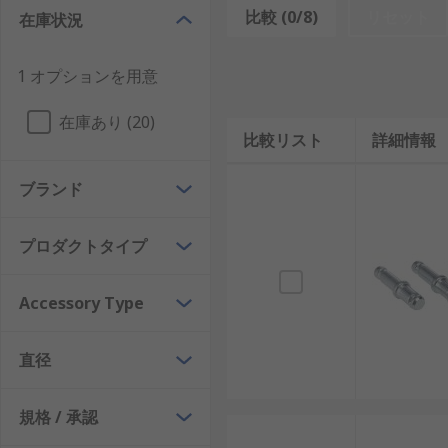
キャスターホイール継手は、使用するキャスターホイー
比較 (0/8)
リセット
在庫状況
のどちらにするか、またキャスターがボルト穴キャスタ
キャスターホイール継手の種類
1 オプションを用意
選択するキャスターホイール継手には、さまざまなタイ
在庫あり (20)
合に使用します。ねじ付き又はねじなしを選択でき、お
比較リスト
詳細情報
もあります。 それにより、キャスターの使用中にステ
ブランド
プレート
- プレートキャスターを対象物に接続する場
プロダクトタイプ
Accessory Type
直径
規格 / 承認