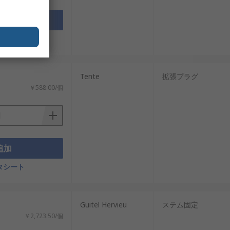
追加
タシート
Tente
拡張プラグ
￥588.00/個
追加
タシート
：
Guitel Hervieu
ステム固定
￥2,723.50/個