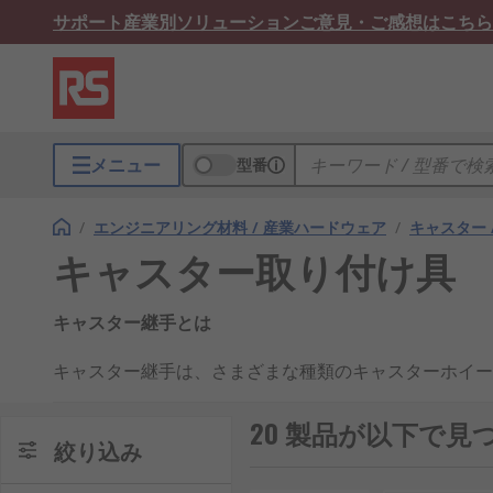
サポート
産業別ソリューション
ご意見・ご感想はこちら
メニュー
型番
/
エンジニアリング材料 / 産業ハードウェア
/
キャスター 
キャスター取り付け具
キャスター継手とは
キャスター継手は、さまざまな種類のキャスターホイー
象物の下側にホイールを接続して運搬できるようにする
20 製品が以下で
キャスターホイール継手の選択方法
絞り込み