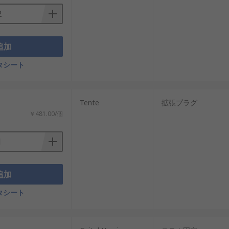
追加
タシート
Tente
拡張プラグ
￥481.00/個
追加
タシート