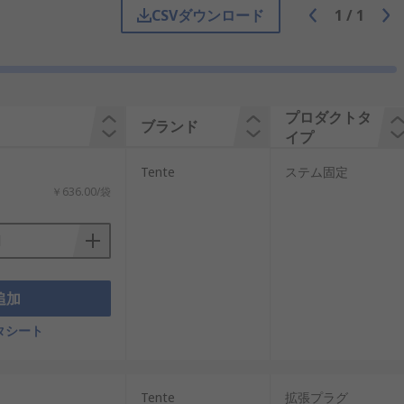
用するヘッドキャスターをスイベルと固定
CSVダウンロード
1
/
1
 ボルト穴キャスターを対象物に接続する場
プロダクトタ
ります。サークリップが付いている場合
ブランド
イプ
：
Tente
ステム固定
、優れた耐荷重性を発揮します。
￥636.00/袋
追加
タシート
Tente
拡張プラグ