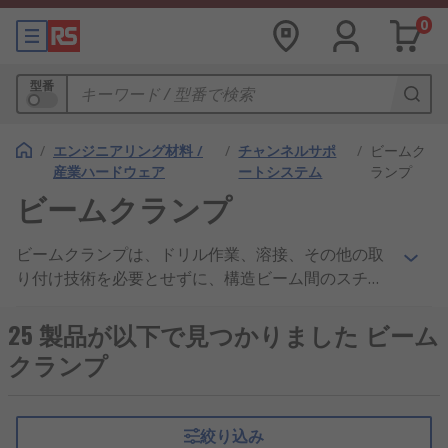
0
型番
/
エンジニアリング材料 /
/
チャンネルサポ
/
ビームク
産業ハードウェア
ートシステム
ランプ
ビームクランプ
ビームクランプは、ドリル作業、溶接、その他の取
り付け技術を必要とせずに、構造ビーム間のスチー
ル対スチール接続を可能にするように設計されてい
ます。ビームにクランプ可能で、ホイスト機器のプ
25 製品が以下で見つかりました ビーム
ーリーブロック又は負荷に対応するリギングデバイ
クランプ
スとして使用できます。ビームクランプは天井と壁
面のビームに取り付けて、コンジット、固定具、電
気ボックス、その他のハードウェアをビームに安全
絞り込み
に固定することができます。一部のビームクランプ