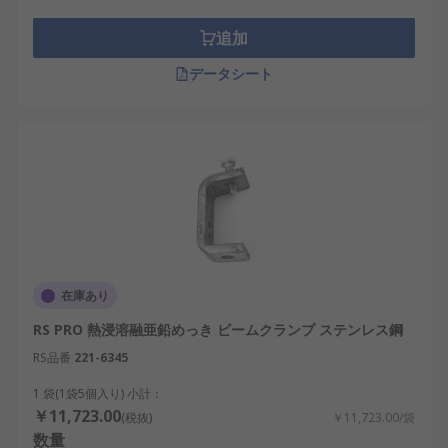
金属製の止めねじが並ぶ丈夫なC形の金属製ブラケ
ットから成ります。ブラケットはビームの周囲に取
追加
り付けて、ジョーベースとビームフランジを止めね
データシート
じかロックナットで締め付けることにより固定しま
す。Cクランプは一連のサイズが用意されており、
金属製ビーム、梁、チャンネル、又はアングル鉄の
上部又は下部に取り付けます• ユニバーサルビーム
クランプ: ユニバーサルビームクランプは、フック
を取り付けたホイスト又はロードブロックの負荷に
対応する設計で、建設作業におけるスチール製ビー
ムのリフト、保持、及び位置決めに最適です。この
ビームクランプには、ビームの周囲にクランプし、
中央のねじ付きスピンドルを使用して固定する調整
在庫あり
可能なジョーがあります。ロック装置により、ビー
RS PRO 熱浸溶融亜鉛めっき ビームクランプ ステンレス鋼
ムに安全かつ確実に取り付けできます。ユニバーサ
RS品番
221-6345
ルビームクランプは、フランジエッジ内部に負荷を
適用して、フランジ応力を低減するように設計され
1 袋(1袋5個入り) 小計：
ています。こうしたビームクランプのワイドジョー
￥11,723.00
(税抜)
￥11,723.00/袋
によって、様々なフランジ幅とビームに適合可能で
数量