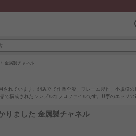
/
金属製チャネル
使用されています。組み立て作業全般、フレーム製作、小規模の
部品で構成されたシンプルなプロファイルです。U字のエッジ
つかりました 金属製チャネル
場合に高さと幅が同じで厚みが異なります。アルミ製の箱のセ
オプションが用意されています。チャンネルは、手や電動鋸で
具を使用して簡単にドリルを使用でき、溶接にも適しています