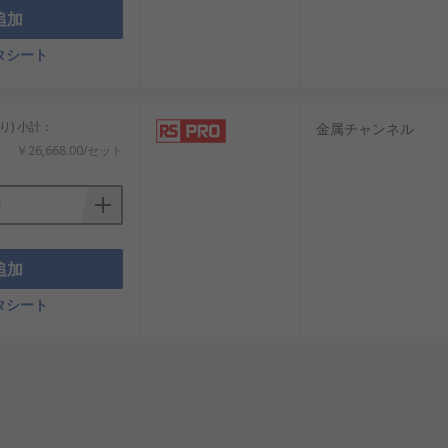
追加
タシート
り) 小計：
金属チャンネル
￥26,668.00/セット
追加
タシート