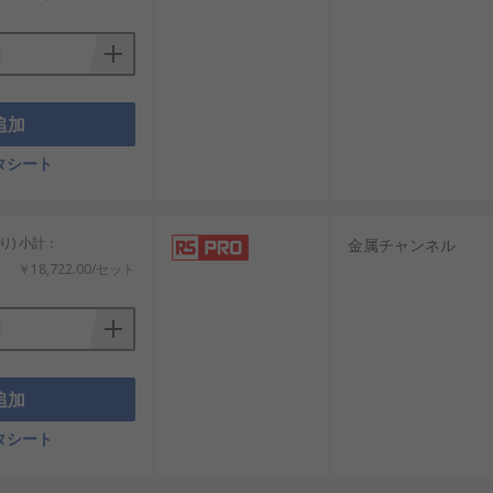
追加
タシート
り) 小計：
金属チャンネル
￥18,722.00/セット
追加
タシート