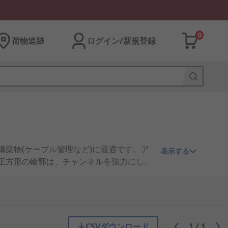
0
荷物追跡
ログイン/新規登録
構築物(ケーブル管理など)に最適です。ア
表示する
の正方形の輪郭は、チャンネルを強力にし、
クションと同様に寸法は同一ですが、露
簡単にカットでき、さまざまな固定具で
。
CSVダウンロード
1
/
1