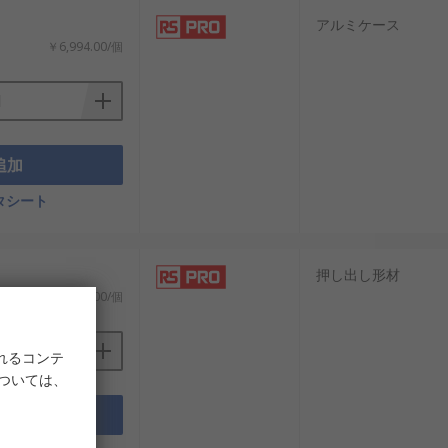
アルミケース
￥6,994.00/個
追加
タシート
押し出し形材
￥4,943.00/個
れるコンテ
については、
追加