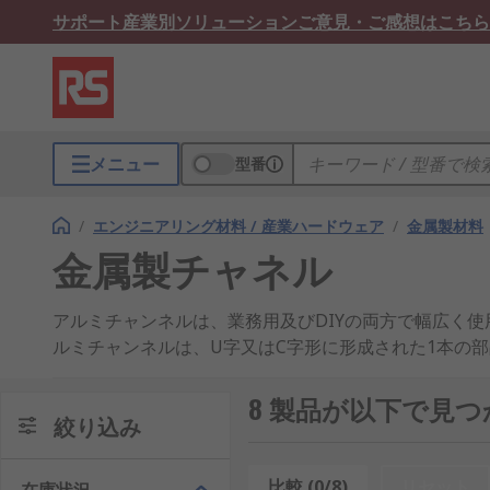
サポート
産業別ソリューション
ご意見・ご感想はこちら
メニュー
型番
/
エンジニアリング材料 / 産業ハードウェア
/
金属製材料
金属製チャネル
アルミチャンネルは、業務用及びDIYの両方で幅広く
ルミチャンネルは、U字又はC字形に形成された1本の
組み立てや構築に適したものにしています。
8 製品が以下で見
幅広いサイズが用意されたアルミチャンネルは、多くの
絞り込み
出したセンターチャンネル付きの幅広い用途に対応する
の使用に適しています。ボルトとその他の金属製の固定
比較 (0/8)
リセット