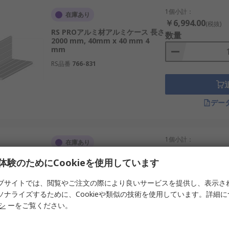
1個小計：
在庫あり
￥6,994.00
(税抜)
RS PROアルミ材アルミケース 長さ
数量
2000 mm, 40mm x 40 mm 4
mm
RS品番
766-831
デー
1個小計：
在庫あり
￥4,943.00
(税抜)
RS PROアルミ材押し出し形材 長さ
体験のためにCookieを使用しています
数量
2000 mm, 40mm x 20 mm 4
mm
ブサイトでは、閲覧やご注文の際により良いサービスを提供し、表示さ
RS品番
766-830
ソナライズするために、Cookieや類似の技術を使用しています。詳細
リシ
ーをご覧ください。