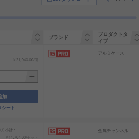
プロダクトタ
ブランド
イプ
アルミケース
￥21,040.00/個
追加
タシート
り) 小計：
金属チャンネル
￥11,704.00/セット