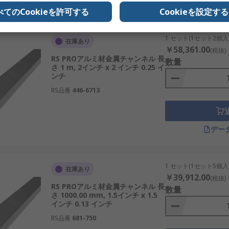
デー
べてのCookieを許可する
Cookieを設定する
1 セット(1セット2個入
在庫あり
￥58,361.00
(税抜)
RS PROアルミ材金属チャンネル 長
数量
さ 1 m, 2インチ x 2 インチ 0.25 イ
ンチ
RS品番
446-6713
デー
1 セット(1セット5個入
在庫あり
￥39,912.00
(税抜)
RS PROアルミ材金属チャンネル 長
数量
さ 1000.00 mm, 1.5インチ x 1.5
インチ 0.13 インチ
RS品番
681-750