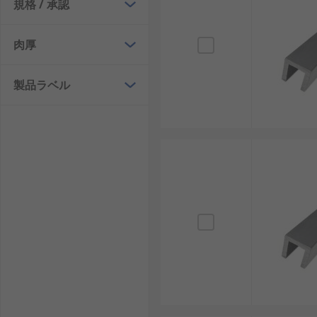
規格 / 承認
肉厚
製品ラベル