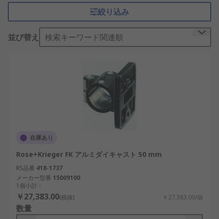
リニアモーションコンポーネントの種類
絞り込み
リニアモーションコンポーネントには、ガイドエレ
メント、チューブリニアユニット、ガイドホイー
並び替え
検索キーワード関連順
ル、プロファイルなどがあります。最も一般的に使
用されるコンポーネントは、リニアスライド、ボー
ルスプライン、及びボールねじです。ボールスプラ
イン及びボールねじは、スプラインナット又はボー
ルナットを使用して、[シャフト]
("/web/c/pneumatics-hydraulics-power-
transmission/power-transmission-linear-shafts-
rails-ball-screws-lead-screws/linear-shafts-
在庫あり
rails/?sra=p" ""/web/c/pneumatics-hydraulics-
power-transmission/power-transmission-linear-
Rose+Krieger FK アルミダイキャスト 50 mm
shafts-rails-ball-screws-lead-screws/linear-
RS品番
418-1737
shafts-rails/?sra=p"") に沿ったスムーズな動きを実
メーカー型番
15009100
1個小計：
現します。
￥27,383.00
(税抜)
￥27,383.00/個
数量
リニアモーションコンポーネントは何に使用します