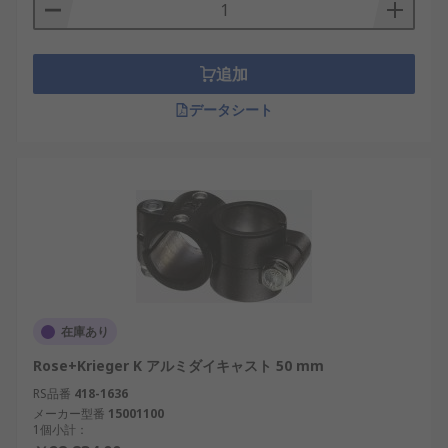
か?
リニアモーションコンポーネントは、医療機器から
重機までさまざまな用途で使用されます。また、映
追加
像撮影業界、製造業、及びロボット産業でも使用さ
データシート
れます。このコンポーネントでは、彫刻、プレス、
ミリング、その他の測定システムの位置決めツール
となります。その他の用途としては、コンピュータ
ツープレートシステム、生物医学のサンプル処理、
研磨などがあります。直線的な平面に沿った正確な
動きを必要とするすべてのシステムで、リニアモー
ションコンポーネントが必要です。
在庫あり
Rose+Krieger K アルミダイキャスト 50 mm
RS品番
418-1636
メーカー型番
15001100
1個小計：