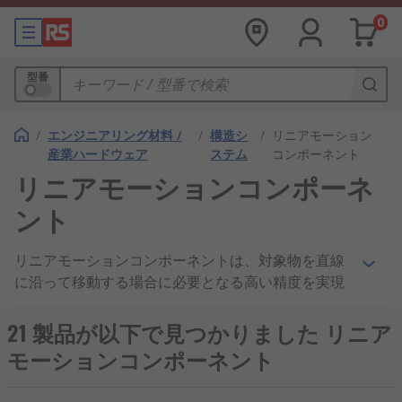
0
型番
/
エンジニアリング材料 /
/
構造シ
/
リニアモーション
産業ハードウェア
ステム
コンポーネント
リニアモーションコンポーネ
ント
リニアモーションコンポーネントは、対象物を直線
に沿って移動する場合に必要となる高い精度を実現
します。これらには、装置を固定できるブラケット
とスライドエレメントの両方があります。極めて高
21 製品が以下で見つかりました リニア
い精度を必要とする操作には、高品質のリニアモー
モーションコンポーネント
ションコンポーネントが不可欠です。