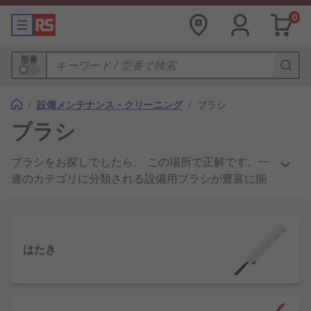
0
型番
/
設備メンテナンス・クリーニング
/
ブラシ
ブラシ
ブラシをお探しでしたら、 この場所で正解です。一
連のカテゴリに分類される設備用ブラシが豊富に揃
っており、 必要な製品ソリューションがすばやく簡
単に見つかります。当社では、Facom、 Vikan、 RS
Proといった主要ブランドの高品質の製品を取り扱
っています。
はたき
ブラシの種類