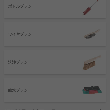
ボトルブラシ
ボトルブラシ
ダスタ
洗浄ブラシ
給水ブラシ
ワイヤブラシ
ワイヤブラシ
ブラシの一般的な用途
ブラシは、清掃業務の用途で キッチン、 浴室、 ウ
ェットルームなどで使用され、 また家庭内の掃除で
洗浄ブラシ
も使用されます。
RSのブラシを選択する理由
給水ブラシ
顧客満足度をビジネスの最前線に置く 当社は1936
年に設立され、お客様にブラシを提供するための比
類のない専門知識を備えています。また、世界中の
エンジニアの皆様をサポートし、 160か国以上でお