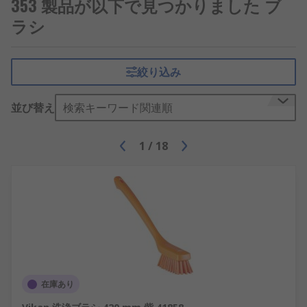
353 製品が以下で見つかりました ブ
客様に製品をお届けしています。
ラシ
絞り込み
並び替え
検索キーワード関連順
1
/
18
在庫あり