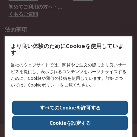
初めてご利用の方へ・よ
くあるご質問
法的事項
プライバシーポリシー
ご利用規約
より良い体験のためにCookieを使用していま
クッキーポリシー
す
RSについて
当社のウェブサイトでは、閲覧やご注文の際により良いサー
ビスを提供し、表示されるコンテンツをパーソナライズする
会社概要
採用情報
ために、Cookieや類似の技術を使用しています。詳細につ
プレスリリース＆お知ら
コーポレートサイト
いては、
Cookieポリシ
ーをご覧ください。
せ
全世界のRS
RSの歴史
すべてのCookieを許可する
ESGへの取り組み（英語）
認証について
Cookieを設定する
〒240-0005 神奈川県横浜市保土ヶ谷区神戸町134番地 横浜ビジネスパーク ウ
エストタワー12階
© アールエスコンポーネンツ株式会社