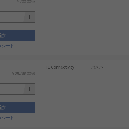
￥700.00/個
追加
タシート
：
TE Connectivity
バスバー
￥38,789.00/袋
追加
タシート