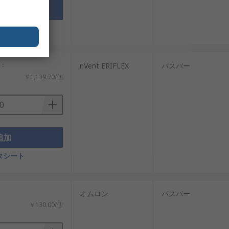
追加
タシート
計：
nVent ERIFLEX
バスバー
￥1,139.70/個
追加
タシート
オムロン
バスバー
￥130.00/個