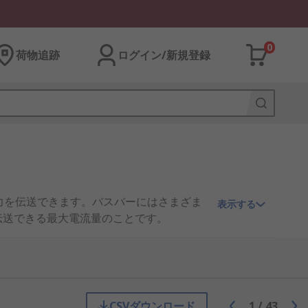
0
荷物追跡
ログイン/新規登録
電力を伝送できます。バスバーにはさまざま
表示する
伝送できる最大電流量のことです。
CSVダウンロード
1
/
43