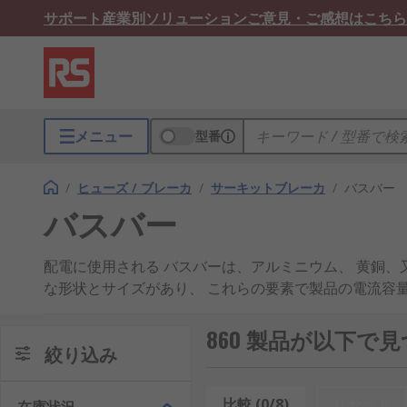
サポート
産業別ソリューション
ご意見・ご感想はこちら
メニュー
型番
/
ヒューズ / ブレーカ
/
サーキットブレーカ
/
バスバー
バスバー
配電に使用される バスバーは、アルミニウム、 黄銅、
な形状とサイズがあり、 これらの要素で製品の電流容
バスバーの用途
860 製品が以下で
絞り込み
バスバーの表なの用途は、次のとおりです。
比較 (0/8)
リセット