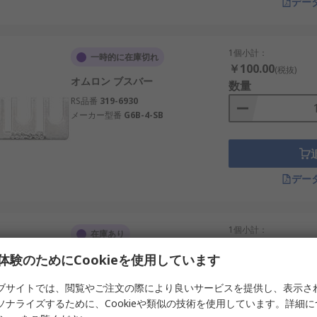
デー
1個小計：
一時的に在庫切れ
￥100.00
(税抜)
オムロン ブスバー
数量
RS品番
319-6930
メーカー型番
G6B-4-SB
デー
1個小計：
在庫あり
￥298.00
(税抜)
体験のためにCookieを使用しています
ABB HK1 バスバーカバー, 690 V,
数量
0.1A, 16 A
ブサイトでは、閲覧やご注文の際により良いサービスを提供し、表示さ
RS品番
445-0689
ソナライズするために、Cookieや類似の技術を使用しています。詳細
メーカー型番
1SAM201908R1001 BS1-3