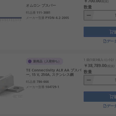
￥700.00
(税抜)
オムロン ブスバー
数量
RS品番
111-3081
メーカー型番
PYDN-6.2-200S
デー
1 袋(1袋3個入り) 小計
新商品（入荷待ち）
￥38,789.00
(税抜)
TE Connectivity ALR AA ブスバ
数量
ー, 15 V, 250A, ステンレス鋼
RS品番
786-666
メーカー型番
104729-1
デー