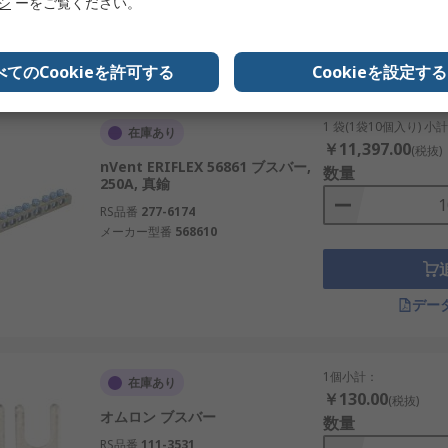
リシ
ーをご覧ください。
デー
べてのCookieを許可する
Cookieを設定する
1 袋(1袋10個入り) 小
在庫あり
￥11,397.00
(税抜)
nVent ERIFLEX 56861 ブスバー,
数量
250A, 真鍮
RS品番
277-6174
メーカー型番
568610
デー
1個小計：
在庫あり
￥130.00
(税抜)
オムロン ブスバー
数量
RS品番
111-3531