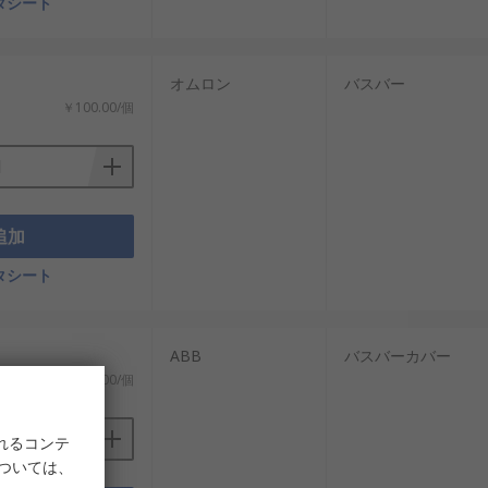
タシート
オムロン
バスバー
￥100.00/個
追加
タシート
ABB
バスバーカバー
￥298.00/個
れるコンテ
については、