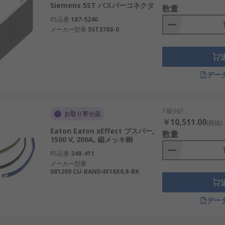
Siemens 5ST バスバーコネクタ
数量
と似ており、 絶縁体で支持された剛体のバーです。
RS品番
187-5240
メーカー型番
5ST3788-0
デー
1個小計：
お取り寄せ品
￥10,511.00
(税抜)
Eaton Eaton xEffect ブスバー,
数量
1500 V, 200A, 錫メッキ銅
RS品番
248-411
メーカー型番
081209 CU-BAND4X16X0,8-BK
デー