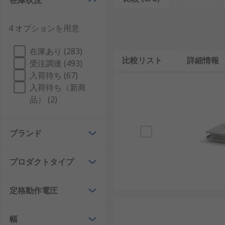
在庫状況
工場
データセンター
4 オプションを用意
小売店
在庫あり (283)
研究所
比較リスト
詳細情報
受注調達 (493)
病院
入荷待ち (67)
大学
入荷待ち（新商
品） (2)
バスバーは、多様なサイズで提供されており、サイズは
す。
ブランド
バスバーの種類
プロダクトタイプ
今日の産業で最も普及しているバスバーのタイプは、次
リジッドバスバー
: 低電圧、 中電圧、又は高電圧の
定格動作電圧
ストレインバスバー
: 高電圧の用途に使用され、変電
幅
れます。