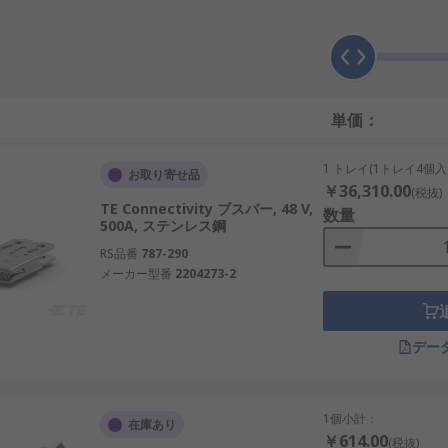
単価：
1 トレイ(1トレイ4個入
お取り寄せ品
￥36,310.00
(税抜)
TE Connectivity ブスバー, 48 V,
用途によって異なります。商用及び産業用の一般的なバスバーの
数量
500A, ステンレス鋼
RS品番
787-290
メーカー型番
2204273-2
のとおりです。
デー
用途で使用されます。アルミロッドや銅バーで製造されており、
所の金属構造の間に設置されています。このバスバーは、サスペ
1個小計：
在庫あり
￥614.00
(税抜)