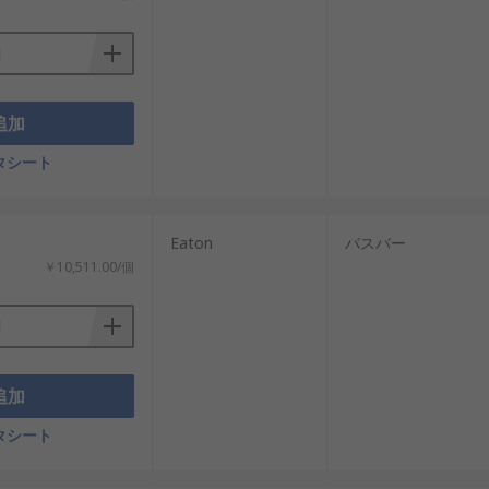
追加
タシート
Eaton
バスバー
￥10,511.00/個
追加
タシート