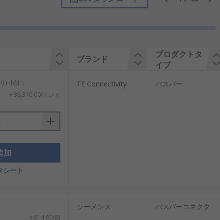
プロダクトタ
ブランド
イプ
り) 小計：
TE Connectivity
バスバー
￥36,310.00/トレイ
サイズは、40～1200アンペアの範囲で
追加
タシート
磁器で絶縁されています。
ンション式の絶縁体で所定の位置に保持さ
シーメンス
バスバーコネクタ
￥614.00/個