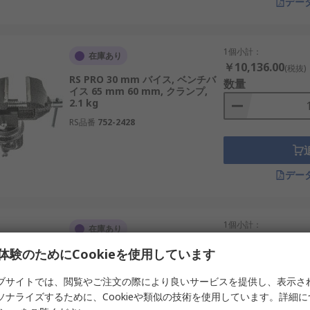
デー
1個小計：
在庫あり
￥10,136.00
(税抜)
RS PRO 30 mm バイス, ベンチバ
数量
イス 65 mm 60 mm, クランプ,
2.1 kg
RS品番
752-2428
デー
1個小計：
在庫あり
￥65,464.00
(税抜)
体験のためにCookieを使用しています
RS PRO 100 mm バイス, ベンチバ
数量
イス 15 mm 190 mm, ねじ止め端
子, 17 kg
ブサイトでは、閲覧やご注文の際により良いサービスを提供し、表示さ
RS品番
771-9297
ソナライズするために、Cookieや類似の技術を使用しています。詳細