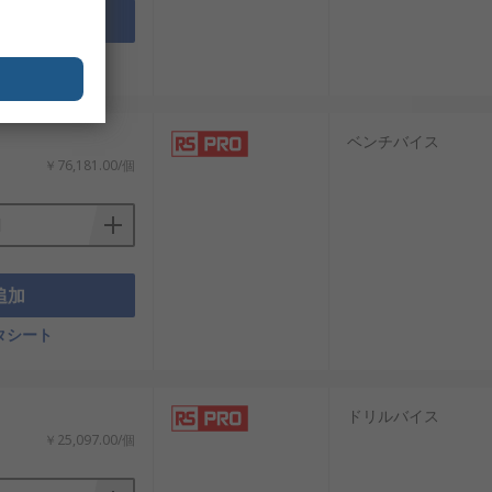
追加
タシート
ベンチバイス
￥76,181.00/個
追加
タシート
ドリルバイス
￥25,097.00/個