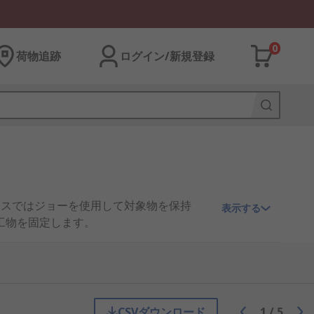
0
荷物追跡
ログイン/新規登録
イスではジョーを使用して対象物を保持
表示する
工物を固定します。
ことができます。 バイスは、電気工、
ッショナルのあらゆる作業場で、携帯工具
CSVダウンロード
1
/
5