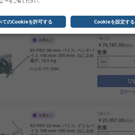
リシ
ーをご覧ください。
デー
べてのCookieを許可する
Cookieを設定する
1個小計：
在庫あり
￥76,181.00
(税抜)
RS PRO 98 mm バイス, ベンチバ
数量
イス 140 mm 200 mm, ねじ止め
端子, 16.5 kg
RS品番
771-9290
デー
1個小計：
在庫あり
￥25,097.00
(税抜)
RS PRO 32 mm バイス, ドリルバ
数量
イス 100 mm 100 mm, ねじ止め