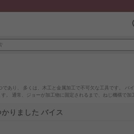
つであり、 多くは、木工と金属加工で不可欠な工具です。 バ
ます。 通常、ジョーが加工物に固定されるまで、ねじ機構で加
か。
つかりました バイス
プ又は保持するように設計された機械式工具で、確実に加工する
 エンジニアや本格的なDIY愛好家に電気技術者などのプロフェ