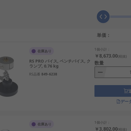
。
で、 非常に小さなドリルビット、 やすり、及びブレードを保
ことができます。
しますか?
単価：
的には、コンピュータエンジニアによりマザーボードへのチッ
1個小計：
在庫あり
だし、非常に動的な特性であるため 彫刻家、芸術家、電気工、
￥8,673.00
(税抜)
RS PRO バイス, ベンチバイス, ク
数量
ランプ, 0.76 kg
RS品番
849-6238
な用途に適しています。 バイスにより、穴あけ、 木工、 溶
ルベースなど、独自のシステムを備えています。このような機
デー
1個小計：
在庫あり
￥3,802.00
(税抜)