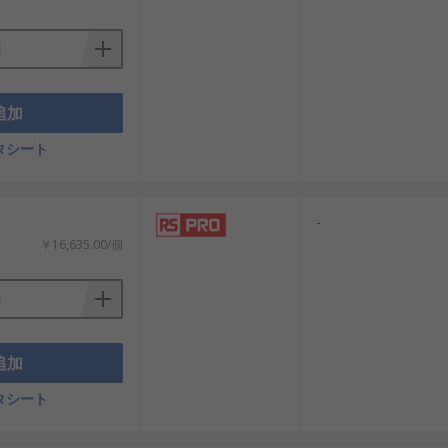
追加
タシート
-
￥16,635.00/個
追加
タシート