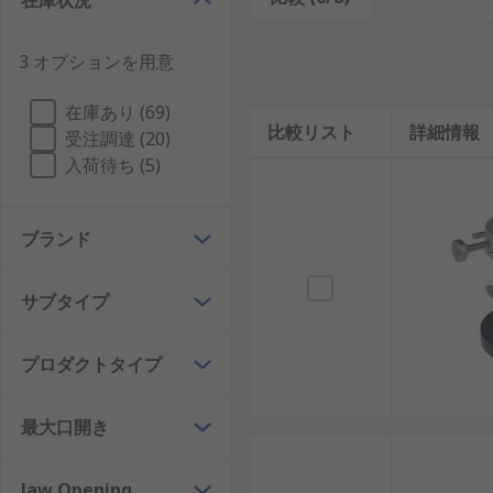
在庫状況
やアンカー工具として一般的に使用されています
ピンバイスは、ドライバに似た小型の手持ち式装置
3 オプションを用意
れを交換して異なるサイズのコレットを挿入する
在庫あり (69)
ピンバイスはどのような用途で使用
比較リスト
詳細情報
受注調達 (20)
入荷待ち (5)
ピンバイスはさまざまな用途で使用できますが、 一般
部の手の届きにくい場所での作業に使用されます。 た
ョナルがピンバイスを使用します。
ブランド
バイスは木工に適していますか?
サブタイプ
作業台バイスは、木材加工、 金属加工、その他の専門的
プロダクトタイプ
ます。一部のバイスは、クイックリリース機構やスイベ
す。
最大口開き
Jaw Opening