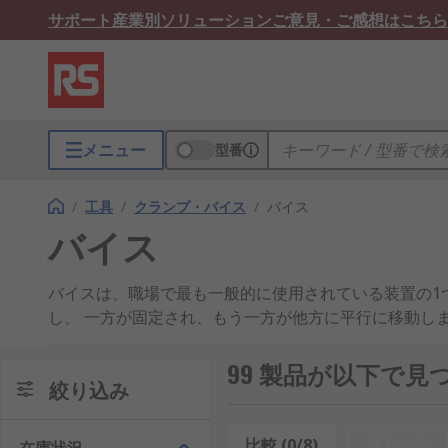
サポート
産業別ソリューション
ご意見・ご感想はこちら
メニュー
型番
/
工具
/
クランプ・バイス
/
バイス
バイス
バイスは、職場で最も一般的に使用されている装置の1
し、 一方が固定され、もう一方が他方に平行に移動し
どのような種類のバイスがあります
99 製品が以下で見
絞り込み
ベンチバイスとハンドバイスは、加工物をクラン
配管工 パイプ取付け工、大工、 自動車整備工、
比較 (0/8)
リセット