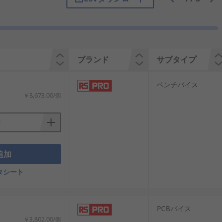
持できます。チャックヘッドを備え、 こ
ブランド
サブタイプ
プの追加及び取り外しや、コンピュータ内
ベンチバイス
外科医など、他のさまざまなプロフェッシ
￥8,673.00/個
接、 ねじ切りなどを快適に行うことができ
追加
能は、反復的で迅速な作業に役立ちま
タシート
PCBバイス
￥3,802.00/個