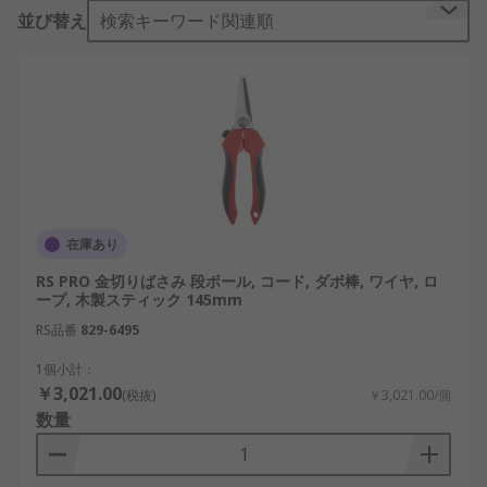
入であっても、数万のアイテムにおいて翌日出荷を
並び替え
検索キーワード関連順
行っております。はさみ/ニブラー あるいは ナイフ/
はさみ/万能工具 製品を大量注文（3万円以上）され
る場合、オンラインでご連絡ください。価格割引を
検討させていただきます当社の絶対的な品質へのこ
だわりをご存じになれば、安心していただけます。
RS は、多様なはさみ/ニブラー の電子・工業製品の
機械製品、工具 において、より幅広い選択肢をご用
意しています Bahco 製品を追跡する必要があります
か？ Wiss 製造のアイテムの大量注文を受けてくれ
在庫あり
るところが見つかりませんか？ はさみ/ニブラー の
RS PRO 金切りばさみ 段ボール, コー​​ド, ダボ棒, ワイヤ, ロ
部品、スペア部品、 付属品で、即日出荷の145,000
ープ, 木製スティック 145mm
以上の製品を簡単に追跡、 100,000以上の製品にオ
RS品番
829-6495
ンラインでアクセス可能です。当社でオンライン購
入されると、ウェブサイトはステップごとに支援し
1個小計：
ガイドするようデザインされていることがお分かり
￥3,021.00
(税抜)
￥3,021.00/個
になるでしょう
数量