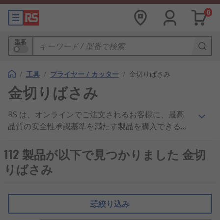
0
型番
/
工具
/
プライヤー / カッター
/
金切りばさみ
金切りばさみ
RS は、オンラインでご注文されるお客様に、最高
品質の安全性承認基準を満たす製品を購入できるこ
とを保証致します。当社のカスタマーサービスは、
築き上げた評判の賜物です。はさみ/ニブラー のス
112 製品が以下で見つかりました 金切
ペア部品と他の ナイフ/はさみ/万能工具 や 工具/収
りばさみ
納用品 のアイテムの在庫を十二分に持っておりま
す。非常に効率的な出荷サービスで、必要な時に は
さみ/ニブラー 製品をお届けします。 はさみ/ニブラ
絞り込み
ー 製品を大量購入、あるいはアイテムひとつのご購