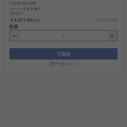
RS品番
125-3792
メーカー型番
D48-2
1個小計：
￥4,811.00
(税抜)
￥4,811.00/個
数量
追加
データシート