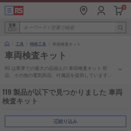
0
型番
/
工具
/
特殊工具
/
車両検査キット
車両検査キット
RS は業界での最大の品揃えの 車両検査キット 部
品、その他の電気部品、付属品を提供しています。
高い評判を頂いているお得な価格、業界承認の製
品、優れたカスタマーサービスで、車両検査キッ
119 製品が以下で見つかりました 車両
ト、板金工具 および タイヤバルブ工具 製品の企業
検査キット
へのサプライヤとして、当社は広く世界で知られて
います。 Gunson 製品を追跡する必要があります
か？ Trakrite 製造のアイテムの大量注文を受けてく
絞り込み
れるところが見つかりませんか？ 車両検査キット