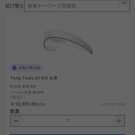
の部品、スペア部品、 付属品で、即日出荷の
並び替え
検索キーワード関連順
145,000以上の製品を簡単に追跡、 100,000以上の
製品にオンラインでアクセス可能です。当社でオン
ライン購入されると、ウェブサイトはステップごと
に支援しガイドするようデザインされていることが
お分かりになるでしょう。 車両検査キット 製品を
大量購入、あるいはアイテムひとつのご購入であっ
ても、数万のアイテムにおいて翌日出荷を行ってお
ります。車両検査キット あるいは 車用 タイヤ工具
製品を大量注文（3万円以上）される場合、オンラ
お取り寄せ品
インでご連絡ください。価格割引を検討させていた
Teng Tools AT415 台車
だきます当社の絶対的な品質へのこだわりをご存じ
になれば、安心していただけます。 RS は、多様な
RS品番
810-321
メーカー型番
AT415
車両検査キット の電子・工業製品の 機械製品、工
1個小計：
具 において、より幅広い選択肢をご用意しています
￥10,891.00
(税抜)
￥10,891.00/個
数量