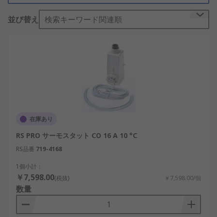
RS コンポーネンツでは、ボックスサーモスタッ
並び替え
検索キーワード関連順
ト、 メカニカル HVAC サーモスタット、 デジタル
及びプログラマブル HVAC サーモスタット、 Wi-Fi
対応のデジタルスマートサーモスタットなどのサー
モスタットを提供しています。
サーモスタットは何をする機器で
すか?
在庫あり
タンク内の液体の温度を調節します。タンク内の液
RS PRO サーモスタット CO 16 A 10 °C
体の温度を調節したり、 エアコンユニットと併用し
て、部屋やシステム内の空気を監視することもでき
RS品番
719-4168
ます。サーモスタットは一定の温度を維持できるよ
1個小計：
うに、必要に応じてシステムのオンまたはオフを切
￥7,598.00
(税抜)
￥7,598.00/個
り替えます。 自宅では、 室内サーモスタットは部
数量
屋が寒くなると暖房をオンにし、温度が設定された
レベルに達すると暖房をオンにし、 プログラマブル