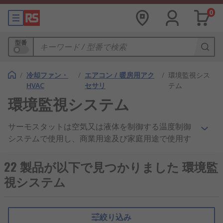
0
型番
/
冷却ファン・
/
エアコン / 暖房用アク
/
環境監視シス
HVAC
セサリ
テム
環境監視システム
サーモスタットは空気又は液体を制御する温度制御
システムで使用し、商業用途及び家庭用途で使用す
ることができます。
22 製品が以下で見つかりました 環境監
アナログコネクタに比べて利便性と効率が向上して
視システム
おり、 デジタルサーモスタット GET を使用する
と、暖房、 換気、空調システムを最大限に活用でき
ます。また、プログラマブルオプションにより、温
絞り込み
度調節の電力消費を最適化することもできます。