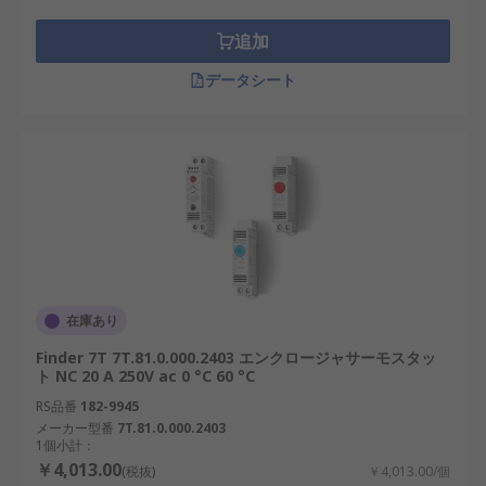
サーモスタットは加熱をオフにします。
追加
デジタルプログラマブルサーモス
データシート
タットを使用する理由
アナログサーモスタット MERCURY として機能する
ため、 デジタルサーモスタットは、よりクリーンな
代替品となっています。 それだけでなく、 プログ
ラマブルサーモスタットは、暖房システムやボイラ
ーのオプションの設定に関して、よりきめ細かいカ
スタマイズが可能です。休日モードからクリーニン
グモードプログラムまで、 また手動オーバーライド
在庫あり
も可能で、 家庭や職場の気候や温水の制御を、総合
的に制御することができます。
Finder 7T 7T.81.0.000.2403 エンクロージャサーモスタッ
ト NC 20 A 250V ac 0 °C 60 °C
バックライト付き LCD タッチスクリーンを装備
RS品番
182-9945
し、 デジタル HVAC サーモスタットは非常に使いや
メーカー型番
7T.81.0.000.2403
1個小計：
すく、エネルギー使用状況、温度制御、最適化を リ
￥4,013.00
(税抜)
￥4,013.00/個
アルタイムに表示できます。HVAC ユニットやコン