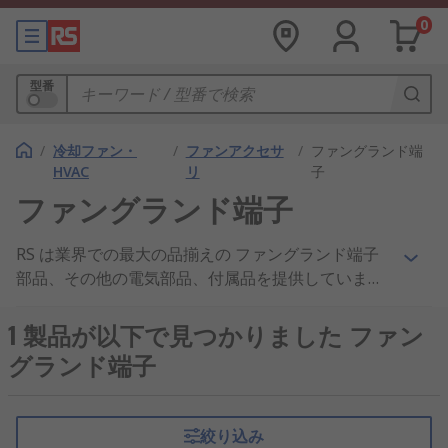
0
型番
/
冷却ファン・
/
ファンアクセサ
/
ファングランド端
HVAC
リ
子
ファングランド端子
RS は業界での最大の品揃えの ファングランド端子
部品、その他の電気部品、付属品を提供していま
す。高い評判を頂いているお得な価格、業界承認の
製品、優れたカスタマーサービスで、ファングラン
1 製品が以下で見つかりました ファン
ド端子、エアクオリティスイッチ および フィンガ
グランド端子
ーガード 製品の企業へのサプライヤとして、当社は
広く世界で知られています。 RS は、多様なファン
グランド端子 の電子・工業製品の 電気、制御部
絞り込み
品、ケーブル において、より幅広い選択肢をご用意