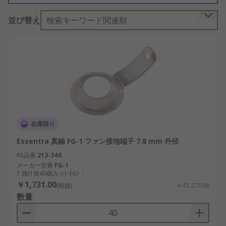
しています RSオンラインでは幅広いラインアップ
並び替え
検索キーワード関連順
からファングランド端子製品がご購入いただけま
す。ファングランド端子の検索結果からさらに絞り
込みを行い、アルファベット順、価格順、メーカー
や在庫状況別に分類。売れ筋商品からニッチなもの
まで、素早く、簡単に見つかります。 お取引のある
お客様には、ファングランド端子 のアイテムのご注
文を、8,000円以上無料即日出荷サービスで受け取
る特典があります。大量に製品を購入、あるいは緊
急に使用するためアイテムがひとつ必要な場合で
在庫限り
も、緊急に必要な特別なスペア部品である ファング
Essentra 真鍮 FG-1 ファン接地端子 7.8 mm 外径
ランド端子 は、ご注文当日、または翌日までに確実
にお届けします。大量に3万円以上を購入するお客
RS品番
213-344
メーカー型番
FG-1
様には、予算に合う価格契約を柔軟に提供致しま
1 袋(1袋40個入り) 小計：
す。当社の製品のリストは、お客様の期待に十分に
￥1,731.00
(税抜)
￥43.275/個
お応えしていると確信しております。そして、お客
数量
様にも安心していただきたいと思っています。 購入
前に ファングランド端子 の全アイテムの概要をご