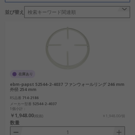
ング製品がご購入いただけます。ファンウォールリ
並び替え
検索キーワード関連順
ングの検索結果からさらに絞り込みを行い、アルフ
ァベット順、価格順、メーカーや在庫状況別に分
類。売れ筋商品からニッチなものまで、素早く、簡
単に見つかります。 RS は、多様なファンウォール
リング の電子・工業製品の 電気、制御部品、ケー
ブル において、より幅広い選択肢をご用意していま
す 当社とお取引のあるお客様には、ファンウォール
リング の在庫のアイテムを、翌日8,000円以上無料
で出荷致します。ファンウォールリング 製品は最高
在庫あり
品質と安全性の基準を満たしています。オンライン
ebm-papst 52544-2-4037 ファンウォールリング 246 mm
での購入前に100パーセント安心して頂けるように
外径 254 mm
しております3万円以上大量に購入される場合、お
RS品番
714-2186
客様の予算に合わせた価格を柔軟に設定させて頂き
メーカー型番
52544-2-4037
ます
1個小計：
￥1,948.00
(税抜)
￥1,948.00/個
数量