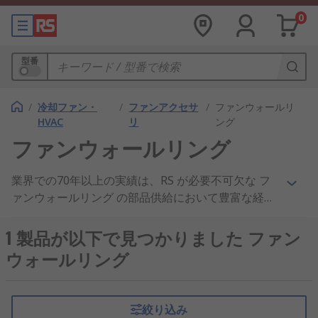
0
型番
/
冷却ファン・
/
ファンアクセサ
/
ファンウォールリ
HVAC
リ
ング
ファンウォールリング
業界での70年以上の実績は、RS が必要不可欠な フ
ァンウォールリング の部品供給において豊富な経験
があることを示しています。世界のエンジニアをサ
ポートするため、160以上の国のお客様に ファンウ
1 製品が以下で見つかりました ファン
ォールリング および 冷却パーツ・ファン 製品を出
ウォールリング
荷、 エアクオリティスイッチ または フィンガーガ
ード において、製品品質と優れたカスタマーサービ
スはお客様から信頼を頂いております。 RSオンラ
絞り込み
インでは幅広いラインアップからファンウォールリ