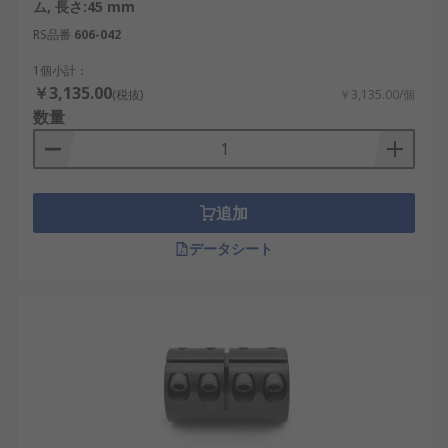
ム, 長さ:45 mm
クラッシが少なく、エンコーダや高精度な位
置決め機構に適しています。
RS品番
606-042
ビームカップリング
：円筒材にらせん状のス
1個小計：
リットを設け、切削部の弾性変形によって偏
￥3,135.00
(税抜)
￥3,135.00/個
心や偏角を吸収します。小型モータ、
エンコ
数量
ーダ
、軽負荷の駆動軸に使われます。
タイヤカップリング
：ゴム製のタイヤ状エレ
メントを介してトルクを伝え、大きな偏心や
追加
振動を吸収します。ポンプ、コンプレッサ、
搬送設備などの中・大型機械に適していま
データシート
す。
フレキシブルカップリングの選び
方
フレキシブルカップリングを選定する際は、軸寸
法、伝達トルク、軸ずれ、回転性能、使用環境を確
認します。