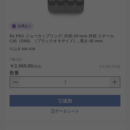
材質と購入条件：アルミニウム、ステンレ
ス、鋼、ポリウレタン、合成ゴムなどを比較
し、温度、耐食性、油、粉じん、真空環境へ
在庫あり
の適合を確認します。通販では、メーカー、
RS PRO ジョーカップリング, 外径:29 mm 外径 スチール
外径、全長、販売単位、在庫、価格も比較し
C45（EN8）（ブラックオキサイド）, 長さ:45 mm
ます。
RS品番
606-038
フレキシブルカップリング
1個小計：
のメーカー
￥3,069.00
(税抜)
￥3,069.00/個
数量
フレキシブルカップリングは、精密位置決め用から
一般産業機械用まで、複数のメーカーから販売され
ています。
追加
Ruland：ビーム、ディスク、ジョー、オルダ
データシート
ムなど、サーボモータやエンコーダに使用す
る精密カップリングを展開しています。