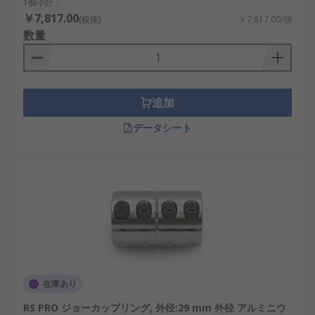
1個小計：
￥7,817.00
フレキシブルカップリングは、中間部材の構造によ
(税抜)
￥7,817.00/個
数量
って伝達特性や許容できる軸ずれが異なります。
オルダムカップリング
：2つのハブと十字溝を
持つ中間スライダで構成され、平行偏心を吸
収しやすいタイプです。位置決め装置やステ
追加
ッピングモータに使われます。
データシート
ディスクカップリング
：薄い金属製ディスク
の弾性変形によって、偏角や軸方向変位を吸
収します。ねじり剛性が高く、
サーボモータ
や精密制御機器に適しています。
ジョーカップリング
：2つの爪形ハブの間にエ
ラストマー製スパイダを挟み、衝撃や振動を
吸収します。ポンプ、ファン、一般産業機械
などに使用されます。
在庫あり
ベローズカップリング
：金属製ベローズの伸
縮や曲げによって軸ずれを吸収します。バッ
RS PRO ジョーカップリング, 外径:29 mm 外径 アルミニウ