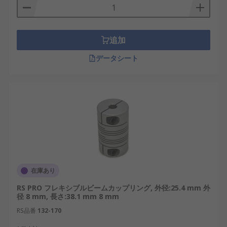
リングの違い
フレキシブルカップリングは、軸間の偏心、偏角、
追加
軸方向変位をある程度吸収し、振動や衝撃の低減に
も役立ちます。組立時に完全な芯出しが難しい機械
データシート
や、高精度な回転伝達と機器の保護を両立したい用
途に適しています。
リジッドカップリング
は、変形しない剛性の高い構
造で、2本の軸を一体的に連結します。ねじれやバ
ックラッシを抑えやすい一方、軸ずれをほとんど許
容しないため、精密な芯出しが必要です。軸ずれへ
の対応を重視する場合はフレキシブルカップリン
グ、高い剛性と正確な同軸度を確保できる場合はリ
在庫あり
ジッドカップリングを基準に選定します。
RS PRO フレキシブルビームカップリング, 外径:25.4 mm 外
フレキシブルカップリング
径 8 mm, 長さ:38.1 mm 8 mm
の種類
RS品番
132-170