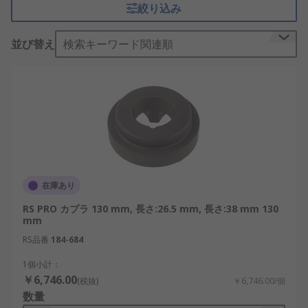
絞り込み
ながら、振動や衝撃が接続機器に伝わるのを抑えら
れるのが特徴です。サーボモータ、ステッピングモ
並び替え
検索キーワード関連順
ータ、ポンプ、エンコーダ、工作機械、搬送装置な
どの回転機構に使用されます。
フレキシブルカップリングの仕組
み
フレキシブルカップリングは、両側のハブを軸に固
定し、その間に設けたディスク、エラストマー、金
属ベローズ、スライダなどを介してトルクを伝達し
在庫あり
ます。中間部材が弾性変形または摺動することで、
RS PRO カプラ 130 mm, 長さ:26.5 mm, 長さ:38 mm 130
軸の中心ずれや角度ずれを吸収します。構造によっ
mm
て、ねじり剛性、バックラッシ、振動吸収性、許容
RS品番
184-684
偏心量が異なります。そのため、回転精度や負荷条
件に合う方式を選ぶ必要があります。
1個小計：
￥6,746.00
(税抜)
￥6,746.00/個
フレキシブルカップリングとリジッドカップ
数量