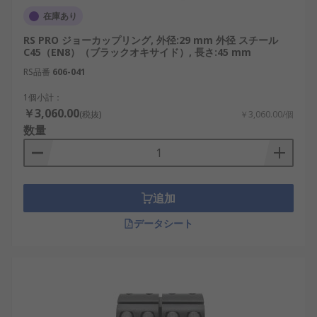
在庫あり
軸径と固定方式：3 mm、5 mm、6 mm、8
RS PRO ジョーカップリング, 外径:29 mm 外径 スチール
mm、10 mm、12 mmなどの軸径に加え、ク
C45（EN8）（ブラックオキサイド）, 長さ:45 mm
ランプ式、止めねじ式、キー溝付き、テーパ
RS品番
606-041
ロック式などから、取付条件に合う方式を選
びます。
1個小計：
￥3,060.00
(税抜)
￥3,060.00/個
定格トルク：定格トルク、最大トルク、起動
数量
時トルク、衝撃トルク、逆転時トルクなどを
確認し、モータ出力や負荷変動に対して十分
な余裕がある製品を選びます。
許容軸ずれ：平行偏心、偏角、軸方向変位、
追加
複合偏心、取付誤差などに対する許容値を比
データシート
較します。許容値を超える軸ずれは、寿命や
伝達精度の低下につながります。
回転性能：最高回転数、ねじり剛性、バック
ラッシ、慣性モーメント、振動吸収性などか
ら、位置決め精度や応答性に合う構造を選び
ます。