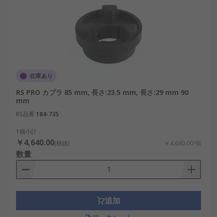
SKF：軸受や動力伝達部品とともに、ポンプ、
ファン、産業機械向けの各種フレキシブルカ
ップリングを提供しています。
Optibelt：ベルト伝動製品に加え、弾性体を
使用して振動や衝撃を吸収する産業用カップ
リングを扱っています。
在庫あり
Hengstler：エンコーダや計数機器向けに、回
RS PRO カプラ 85 mm, 長さ:23.5 mm, 長さ:29 mm 90
転軸の接続に使用する小型フレキシブルカッ
mm
プリングや関連部品を提供しています。
RS品番
184-735
NBK：オルダム、ディスク、ベローズ、ジョ
1個小計：
ーなど、精密制御機器や一般産業機械向けの
￥4,640.00
カップリングを展開しています。
(税抜)
￥4,640.00/個
数量
DPI：モータ、ポンプ、搬送装置などの動力伝
達に使用するカップリングや機械要素部品を
扱っています。
追加