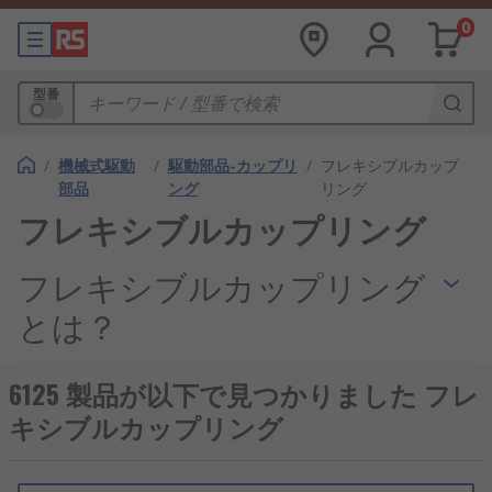
0
型番
/
機械式駆動
/
駆動部品-カップリ
/
フレキシブルカップ
部品
ング
リング
フレキシブルカップリング
フレキシブルカップリング
とは？
フレキシブルカップリングは、モータと回転軸な
6125 製品が以下で見つかりました フレ
ど、2本の軸を連結して動力や回転を伝える機械部
キシブルカップリング
品です。たわみ軸継手とも呼ばれ、内部の弾性体や
金属部材が変形することで、軸間の偏心、偏角、軸
方向変位を吸収します。わずかな取付誤差を許容し