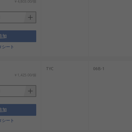
￥4,803.00/個
追加
タシート
TYC
06B-1
￥1,425.00/個
追加
タシート