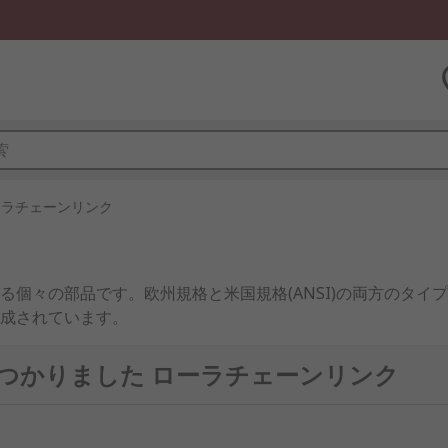
ーラチェーンリンク
個々の部品です。欧州規格と米国規格(ANSI)の両方のタイ
成されています。
個のブッシュが圧入された2枚の内部プレートで構成されていま
で見つかりました ローラチェーンリンク
隣り合う形でピンリンクにより保持されます。
目のプレートには、リベットで2本のピンが留められています。こ
トがピンに圧入され、所定の位置にリベットで留められます。