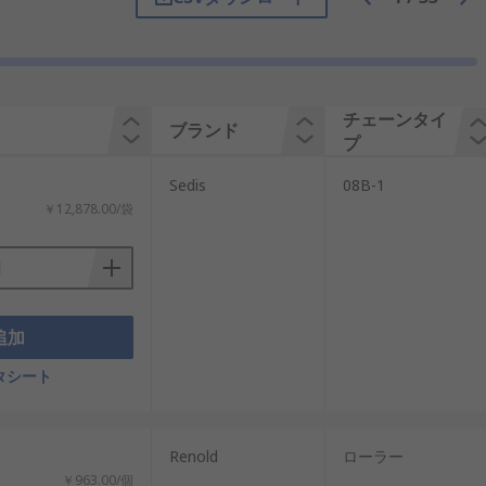
チェーンタイ
ートと、個別に取り付ける連結プレートで
ブランド
プ
3種類があります。
：
Sedis
08B-1
ことで、ピンの端に切り込まれた溝にはま
￥12,878.00/袋
します。この2つの方法では、「動きばめ」が
は、ANSIシリーズのデタッチャブルチェ
追加
す。この方法では、ピンを穴に挿入したと
タシート
Renold
ローラー
ピンで構成されています。可動ピンは、コ
￥963.00/個