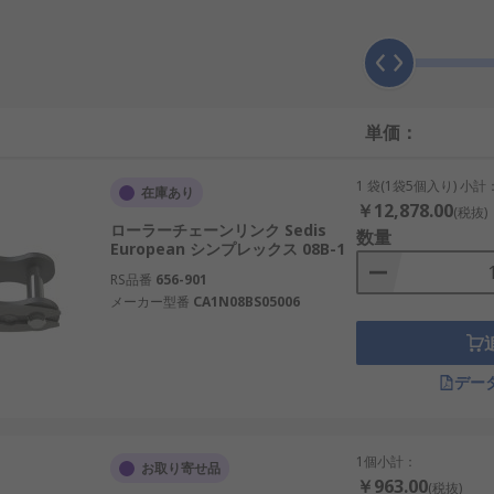
れます。この連結ピンリンクは、2本のピンが付いた外部プレ
単価：
ンクブッシュの内側に挿入します。連結ピンリンクには、次の
1 袋(1袋5個入り) 小計
在庫あり
クリップで固定します。このクリップは、最後までスライドする
￥12,878.00
(税抜)
ローラーチェーンリンク Sedis
数量
European シンプレックス 08B-1
、各連結ピンの端にコッターピン(又は割りピン)を挿入して固定
RS品番
656-901
の間に常にすき間が形成されます。
メーカー型番
CA1N08BS05006
コッターピン又は割りピンで固定します。このタイプの連結リンク
又は過酷な用途で使用されるリベットチェーンでも使用できま
ます。
デー
1個小計：
お取り寄せ品
せたリンクです。2枚のオフセットプレート、ブッシュ、可動
￥963.00
(税抜)