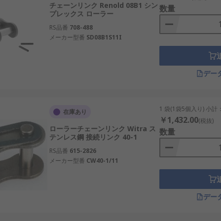
チェーンリンク Renold 08B1 シン
チェーンの長さが奇数のピッチとなっており、1ピッチ単位で
数量
プレックス ローラー
ん。このタイプのリンクは、1個のオフセットと1個のローラ
RS品番
708-488
メーカー型番
SD08B1S11I
デー
1 袋(1袋5個入り) 小計
在庫あり
￥1,432.00
(税抜)
ローラーチェーンリンク Witra ス
数量
テンレス鋼 接続リンク 40-1
RS品番
615-2826
メーカー型番
CW40-1/11
デー