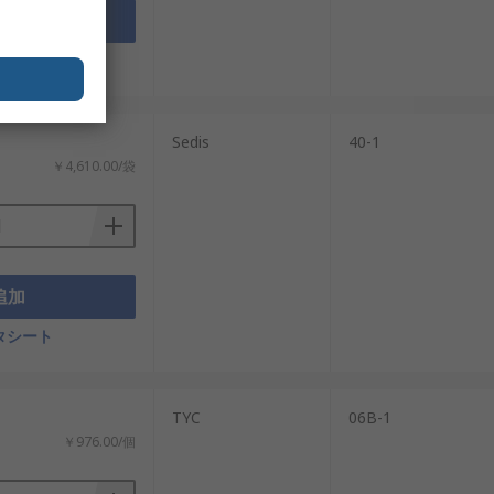
追加
タシート
：
Sedis
40-1
￥4,610.00/袋
追加
タシート
TYC
06B-1
￥976.00/個