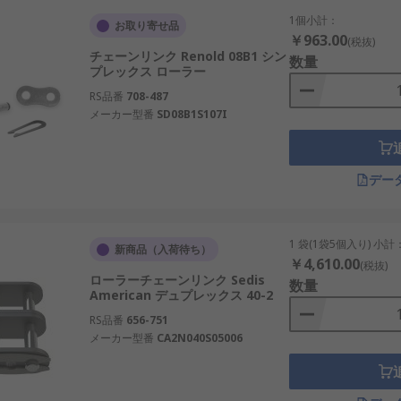
1個小計：
お取り寄せ品
￥963.00
(税抜)
チェーンリンク Renold 08B1 シン
数量
プレックス ローラー
RS品番
708-487
メーカー型番
SD08B1S107I
デー
1 袋(1袋5個入り) 小計
新商品（入荷待ち）
￥4,610.00
(税抜)
ローラーチェーンリンク Sedis
数量
American デュプレックス 40-2
RS品番
656-751
メーカー型番
CA2N040S05006