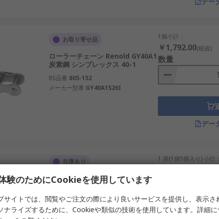
デー
1個小計：
お取り寄せ品
￥1,792.00
(税抜)
ローラーチェーン Renold GY40A1
数量
炭素鋼 シンプレックス 40-1
RS品番
805-152
メーカー型番
GY40A1S26I
デー
1 袋(1袋5個入り) 小計
在庫あり
￥14,741.00
(税抜)
体験のためにCookieを使用しています
ローラーチェーンリンク Sedis
数量
DELTA スチール スプリングクリッ
プ 10B-1
ブサイトでは、閲覧やご注文の際により良いサービスを提供し、表示さ
RS品番
161-7357
ソナライズするために、Cookieや類似の技術を使用しています。詳細
メーカー型番
11ND7P05206