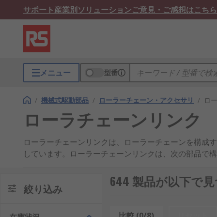
サポート
産業別ソリューション
ご意見・ご感想はこちら
メニュー
型番
/
機械式駆動部品
/
ローラーチェーン・アクセサリ
/
ロ
ローラチェーンリンク
ローラーチェーンリンクは、ローラーチェーンを構成する
しています。ローラーチェーンリンクは、次の部品で構
ローラーリンク - この完全なアセンブリは、2
644 製品が以下
絞り込み
に囲まれています。こうしたローラーは、個々が
ピンリンク - 2枚の外部プレートです。 1枚
シュの内側に挿入され、次に2枚目の外部プレー
比較 (0/8)
リセット