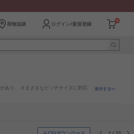
0
荷物追跡
ログイン/新規登録
プがあり、 さまざまなピッチサイズに対応
表示する
す。各ブッシュは、自由に回転するローラー
れらのピンは、隣接するローラーリンクブッ
このタイプのリンクであれば、最適な安全
CSVダウンロード
1
/
33