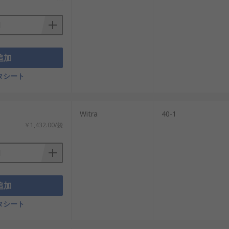
チェーンの長さを増減する場合に、このリ
ーリンクで構成される2ピッチのオフセット
追加
タシート
：
Witra
40-1
￥1,432.00/袋
追加
タシート