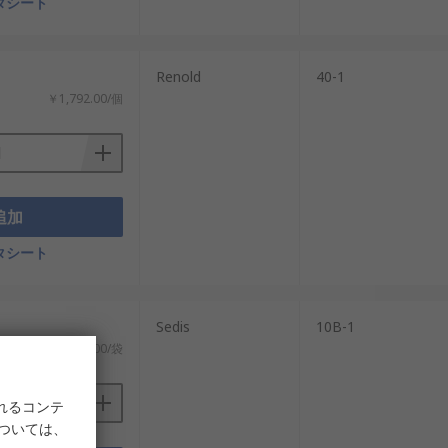
タシート
Renold
40-1
￥1,792.00/個
追加
タシート
：
Sedis
10B-1
￥14,741.00/袋
れるコンテ
については、