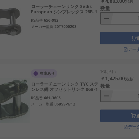
￥4,803.00
(税抜)
ローラーチェーンリンク Sedis
数量
European シンプレックス 28B-1
RS品番
656-982
メーカー型番
20T7000208
デー
1個小計：
在庫あり
￥1,425.00
(税抜)
ローラーチェーンリンク TYC ステ
数量
ンレス鋼 オフセットリンク 06B-1
RS品番
661-3605
メーカー型番
06BSS-1/12
デー