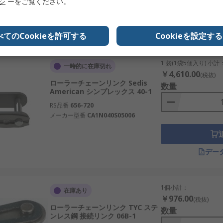
リシ
ーをご覧ください。
デー
べてのCookieを許可する
Cookieを設定する
1 袋(1袋5個入り) 小計
一時的に在庫切れ
￥4,610.00
(税抜)
ローラーチェーンリンク Sedis
数量
American シンプレックス 40-1
RS品番
656-720
メーカー型番
CA1N040S05006
デー
1個小計：
在庫あり
￥976.00
(税抜)
ローラーチェーンリンク TYC ステ
数量
ンレス鋼 接続リンク 06B-1