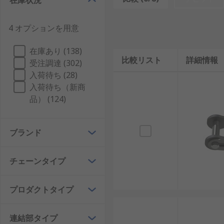
在庫状況
性が確保されます。
4 オプションを用意
ピンリンクの連結
在庫あり (138)
ピンリンクは、ローラーチェーンの両端の連結に使用さ
比較リスト
詳細情報
受注調達 (302)
構成されています。2本のピンは、隣接するローラーリ
入荷待ち (28)
入荷待ち（新商
スプリングクリップタイプ - 連結プレートは、
品） (124)
り込みます。
コッター / 割りピンタイプ - 連結プレートは
形成されます。この場合、組み立て時にピンと穴
ブランド
圧入タイプ - 連結プレートをピンに圧入して、
ーンに対応した標準連結リンクです。また、高速
チェーンタイプ
きに摩擦又は干渉が生じて締まりばめが形成され
プロダクトタイプ
オフセットピンリンク
連結部タイプ
このリンクは、ローラーリンクとピンリンクを組み合わ