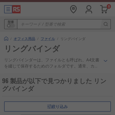
0
型番
/
オフィス用品
/
ファイル
/
リングバインダ
リングバインダ
リングバインダーは、ファイルとも呼ばれ、A4文書
を綴じて保存するためのフォルダです。通常、カー
ド又はプラスチック製で、内部に金属機構を備えて
います。リングバインダーは、オフィス、学校、自
96 製品が以下で見つかりました リン
宅において、他の事務用品とともに普及していま
グバインダ
す。リングバインダーには、さまざまな色が用意さ
れ、バインダーの内容について情報を書き込むため
のラベルやインサートが背に付いているものもあり
絞り込み
ます。このため、リングバインダーを保管するとき