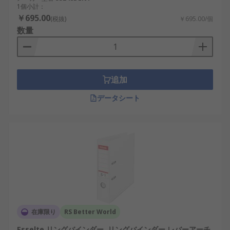
1個小計：
￥695.00
(税抜)
￥695.00/個
数量
追加
データシート
在庫限り
RS Better World
Esselte リングバインダー, リングバインダー レバーアーチ,