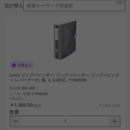
に、簡単に区別できます。用紙の枚数に合わせて、
並び替え
検索キーワード関連順
多様な幅のリングバインダーを揃えています。 どの
ように機能するのですか? リングバインダーの内部
にはバインダーがあり、用紙の穴に通して用紙を綴
じます。Dリング型とOリング型のバインダーがあ
り、レバーアーチ又はソフトクリックで閉じます。
リングバインダーには、2リング又は4リングのオプ
ションがあります。 ホールパンチで用紙に穴を開
け、バインダーを穴に通すことで、リングバインダ
ーに書類をしっかり綴じます。代わりに、プラスチ
在庫あり
ックウォレットには、リングバインダーに挿入する
Leitz リングバインダー, リングバインダー, リングバインダ
ための穴が空いています。また、書類の保護機能も
ー レバーアーチ, 黒, 2, A4対応, 11060095
提供し、アクセスが簡単で、用紙に穴を空ける必要
RS品番
652-482
はありません。 リングバインダーはどのような用途
メーカー型番
11060095
で使用されますか? 教育用職場ホームファイリング
1個小計：
ホテルディスプレイコレクション(カード、スタンプ
￥1,889.00
(税抜)
￥1,889.00/個
など)スクラップブッキング
数量