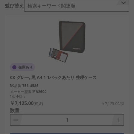
ンラインでの購入が可能。RS では迅速・簡単な注
並び替え
検索キーワード関連順
文が可能、ファイルディバイダ の検索を閲覧・絞り
込みを行い、アルファベット順、価格、ブランド、
メーカー、在庫状況により分類できます。 お取引の
あるお客様には、ファイルディバイダ のアイテムの
ご注文を、8,000円以上無料即日出荷サービスで受
け取る特典があります。大量に製品を購入、あるい
は緊急に使用するためアイテムがひとつ必要な場合
でも、緊急に必要な特別なスペア部品である ファイ
ルディバイダ は、ご注文当日、または翌日までに確
在庫あり
実にお届けします。大量に3万円以上を購入するお
CK グレー, 黒 A4 1 1パックあたり 整理ケース
客様には、予算に合う価格契約を柔軟に提供致しま
す。当社の製品のリストは、お客様の期待に十分に
RS品番
756-4586
メーカー型番
MA2600
お応えしていると確信しております。そして、お客
1個小計：
様にも安心していただきたいと思っています。 購入
￥7,125.00
(税抜)
￥7,125.00/個
前に ファイルディバイダ の全アイテムの概要をご
数量
覧ください。 RS は、多様なファイルディバイダ の
電子・工業製品の IT、テスト、安全機器 におい
て、より幅広い選択肢をご用意しています