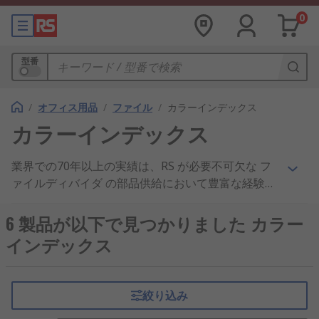
0
型番
/
オフィス用品
/
ファイル
/
カラーインデックス
カラーインデックス
業界での70年以上の実績は、RS が必要不可欠な フ
ァイルディバイダ の部品供給において豊富な経験が
あることを示しています。世界のエンジニアをサポ
ートするため、160以上の国のお客様に ファイルデ
6 製品が以下で見つかりました カラー
ィバイダ および 紙用品 製品を出荷、 名刺用の印刷
インデックス
用紙 または スルーホールのペーパーファスナー に
おいて、製品品質と優れたカスタマーサービスはお
客様から信頼を頂いております。 Durable から
絞り込み
Esselte まで ファイルディバイダ のブランドは、オ